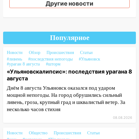
Другие новости
16:38
Прогноз погоды в Ульяновской
области на 9 августа
16:34
Из-за мощной непогоды в
Ульяновске отменили фестиваль «Наше
Популярное
время»
16:17
Мелекесский район первым в
Новости
Обзор
Происшествия
Статьи
Ульяновской области намолотил более
#ливень
#последствия непогоды
#Ульяновск
100 тысяч тонн зерна
#ураган 8 августа
#шторм
«Ульяновскалипсис»: последствия урагана 8
15:17
В колледжи и техникумы
августа
Ульяновской области подали более 10
тысяч заявлений
Днём 8 августа Ульяновск оказался под ударом
мощной непогоды. На город обрушились сильный
15:04
Фоторепортаж с улиц Ульяновска
ливень, гроза, крупный град и шквалистый ветер. За
после шторма: поваленные деревья и
несколько часов стихия
затопленные улицы
08.08.2026
14:28
Ураган вырвал остановку на улице
Деева в Заволжье
Новости
Общество
Происшествия
Статьи