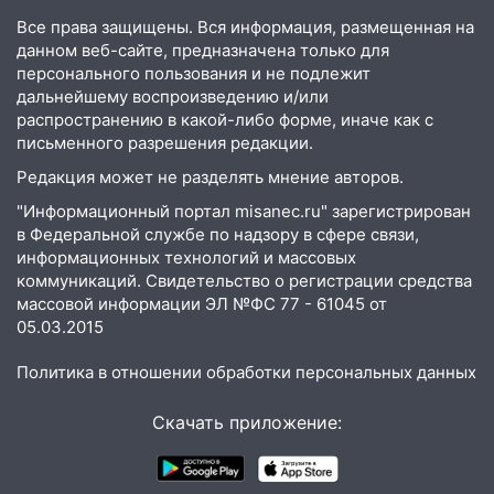
пешеходы. Обзор крупных аварий в
Все права защищены. Вся информация, размещенная на
Ульяновской области
данном веб-сайте, предназначена только для
персонального пользования и не подлежит
08:30
Поджог со свечой, 16 сгоревших
дальнейшему воспроизведению и/или
домов и выстрел за водку
распространению в какой-либо форме, иначе как с
письменного разрешения редакции.
07:50
Какая погоды будет днем 8
августа
Редакция может не разделять мнение авторов.
"Информационный портал misanec.ru" зарегистрирован
06:45
Императорский мост в
в Федеральной службе по надзору в сфере связи,
Ульяновске останется закрытым до
информационных технологий и массовых
утра 10 августа
коммуникаций. Свидетельство о регистрации средства
05:18
Судьба готовит сюрприз: гороскоп
массовой информации ЭЛ №ФС 77 - 61045 от
05.03.2015
на 8 августа — кому повезет с
деньгами, а кого ждет неожиданная
Политика в отношении обработки персональных данных
встреча
04:47
В Ульяновской области объявили
Скачать приложение:
ракетную опасность: звучат сирены
07.08.2026