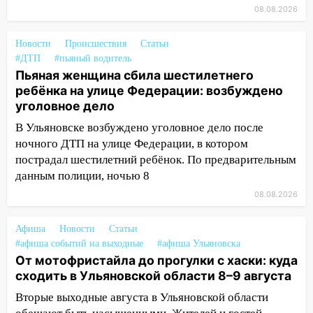
08.08.2026
13:49
Стихия продолжает крушить
Ульяновск: дерево рухнуло на дом на
Новости
Происшествия
Статьи
Орджоникидзе
#ДТП
#пьяный водитель
Пьяная женщина сбила шестилетнего
13:47
На Нижней Террасе мощным
ребёнка на улице Федерации: возбуждено
ветром вырвало дерево с корнем
уголовное дело
13:46
Сильный ветер сорвал крышу с
В Ульяновске возбуждено уголовное дело после
СТО на проспекте Созидателей
ночного ДТП на улице Федерации, в котором
13:35
Непогода продолжает бить по
пострадал шестилетний ребёнок. По предварительным
транспорту: в Ульяновске трамвай
данным полиции, ночью 8
сошёл с рельсов
08.08.2026
13:22
Упавшие деревья перекрыли
Афиша
дороги в Ульяновске: фото
Новости
Статьи
#афиша событий на выходные
#афиша Ульяновска
13:17
Непогода в Ульяновске не
От мотофристайла до прогулки с хаски: куда
закончится сегодня: сильные ливни
сходить в Ульяновской области 8–9 августа
сохранятся 9 августа
Вторые выходные августа в Ульяновской области