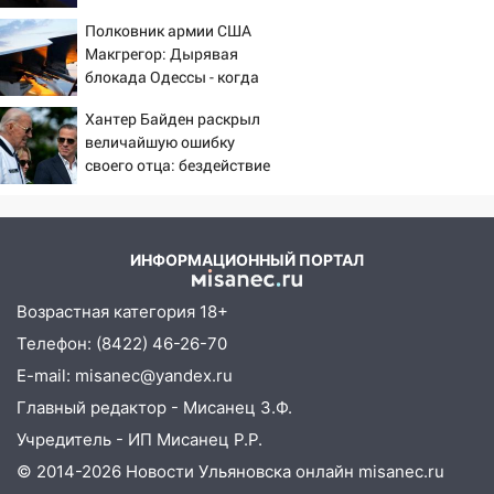
России
12:12
Прокуратура взяла на контроль
Полковник армии США
ДТП с шестилетним ребёнком на улице
Макгрегор: Дырявая
Федерации
блокада Одессы - когда
же в командовании ВМФ
12:01
Пьяная женщина сбила
Хантер Байден раскрыл
России за это полетят
шестилетнего ребёнка на улице
величайшую ошибку
головы?
Федерации: возбуждено уголовное дело
своего отца: бездействие
против Трампа
11:16
В Ульяновске ищут 37-летнего
мужчину, пропавшего ещё 19 июля
10:30
От мотофристайла до прогулки с
ИНФОРМАЦИОННЫЙ ПОРТАЛ
хаски: куда сходить в Ульяновской
области 8–9 августа
Возрастная категория 18+
Телефон: (8422) 46-26-70
10:11
Директора ульяновской
«Нефтяной топливной компании» будут
E-mail: misanec@yandex.ru
судить за неуплату 48,4 млн рублей
Главный редактор - Мисанец З.Ф.
налогов
Учредитель - ИП Мисанец Р.Р.
09:28
Дети на дорогах: пострадали
© 2014-2026 Новости Ульяновска онлайн
misanec.ru
велосипедисты, мотоциклисты и