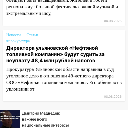
13:15
Трижды «брал в долг» без спроса:
обещают быть насыщенными. Жителей и гостей
житель Вешкаймского района похитил у
региона ждут большой фестиваль с живой музыкой и
знакомого 191 тысячу рублей
экстремальными шоу,
08.08.2026
13:14
Ураган оторвал светофор на
проспекте Филатова в Ульяновске
Новости
Статьи
13:12
Дерево пробило крышу дома на
#прокуратура
Новгородской в Ульяновске и рухнуло
Директора ульяновской «Нефтяной
на электрощит
топливной компании» будут судить за
неуплату 48,4 млн рублей налогов
13:10
В Заволжском районе дерево
Прокуратура Ульяновской области направила в суд
упало во дворе
уголовное дело в отношении 48-летнего директора
13:08
Ураган ударил по Ульяновску:
ООО «Нефтяная топливная компания». Его обвиняют в
сорванные крыши, поваленные деревья,
уклонении от
затопленные улицы и остановившиеся
08.08.2026
трамваи
12:17
Ульяновск накрыл крупный град:
Дмитрий Медведев:
после ливня город снова уходит под
важнее всего
воду
национальные интересы