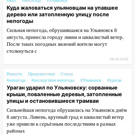
#жкх
#непогода
#Ульяновск
14:26
Жители Ульяновска сами
Куда жаловаться ульяновцам на упавшее
пытаются расчистить ливнёвки, не
дерево или затопленную улицу после
дождавшись коммунальщиков
непогоды
14:16
Шторм продолжает ломать город:
Сильная непогода, обрушившаяся на Ульяновск 8
на улице Любови Шевцовой рухнул
августа, принесла городу ливни и шквалистый ветер.
светофор
После таких погодных явлений жители могут
столкнуться с
14:14
Студента из Ульяновска обманули
мошенники под видом преподавателя
08.08.2026
14:12
Куда жаловаться ульяновцам на
Новости
Происшествия
Статьи
упавшее дерево или затопленную улицу
#непогода
#последствия непогоды
#Ульяновск
#ураган
после непогоды
Ураган ударил по Ульяновску: сорванные
крыши, поваленные деревья, затопленные
13:59
В Новом городе ураганным
улицы и остановившиеся трамваи
ветром сорвало опалубку со
строящегося дома
Сильнейшая непогода обрушилась на Ульяновск днём
8 августа. Ливень, крупный град и шквалистый ветер
13:54
В мэрии Ульяновска рассказали,
уже привели к серьёзным последствиям в разных
как устраняют последствия мощного
районах
шторма