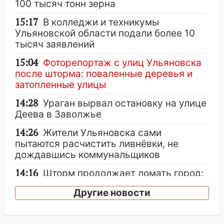
100 тысяч тонн зерна
15:17
В колледжи и техникумы
Ульяновской области подали более 10
тысяч заявлений
15:04
Фоторепортаж с улиц Ульяновска
после шторма: поваленные деревья и
затопленные улицы
14:28
Ураган вырвал остановку на улице
Деева в Заволжье
14:26
Жители Ульяновска сами
пытаются расчистить ливнёвки, не
дождавшись коммунальщиков
14:16
Шторм продолжает ломать город:
на улице Любови Шевцовой рухнул
Другие новости
светофор
14:14
Студента из Ульяновска обманули