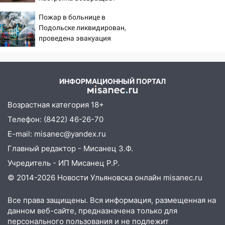
скорость смартфону
Ульяновске останется закрытым до
Пожар в больнице в
утра 10 августа
Подольске ликвидирован,
проведена эвакуация
05:18
Судьба готовит сюрприз: гороскоп
на 8 августа — кому повезет с
деньгами, а кого ждет неожиданная
встреча
ИНФОРМАЦИОННЫЙ ПОРТАЛ
04:47
В Ульяновской области объявили
ракетную опасность: звучат сирены
Возрастная категория 18+
07.08.2026
Телефон: (8422) 46-26-70
20:40
Ульяновские аграрии смогут
E-mail: misanec@yandex.ru
купить тракторы с отсрочкой платежа
Главный редактор - Мисанец З.Ф.
до декабря
Учредитель - ИП Мисанец Р.Р.
19:34
В следственном управлении
© 2014-2026 Новости Ульяновска онлайн
misanec.ru
состоялось торжественное
мероприятие, приуроченное к
Все права защищены. Вся информация, размещенная на
празднованию Дня сотрудника органов
данном веб-сайте, предназначена только для
следствия Российской Федерации
персонального пользования и не подлежит