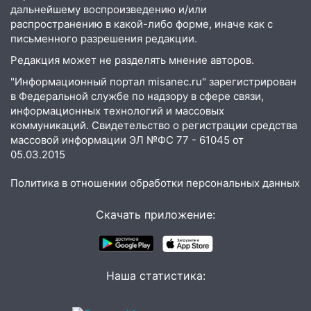
дальнейшему воспроизведению и/или
19:30
Ульяновцев приглашают
распространению в какой-либо форме, иначе как с
поддержать «Симбирскую чебурашку»
письменного разрешения редакции.
на фестивале «ФормАРТ»
Редакция может не разделять мнение авторов.
18:11
Ульяновская область стала
"Информационный портал misanec.ru" зарегистрирован
пилотным регионом проекта
в Федеральной службе по надзору в сфере связи,
«Культурное долголетие»
информационных технологий и массовых
коммуникаций. Свидетельство о регистрации средства
17:23
Прогноз погоды в Ульяновской
массовой информации ЭЛ №ФС 77 - 61045 от
области на 8 августа
05.03.2015
17:16
В реанимацию Ульяновской
Политика в отношении обработки персональных данных
областной больницы поступили шесть
новых аппаратов ИВЛ
Скачать приложение:
16:51
В Чердаклинском районе
ремонтируют дороги, ставят остановки
и проводят новое освещение
Наша статистика:
16:35
В Ульяновске установили ещё
девять бункеров для крупногабаритного