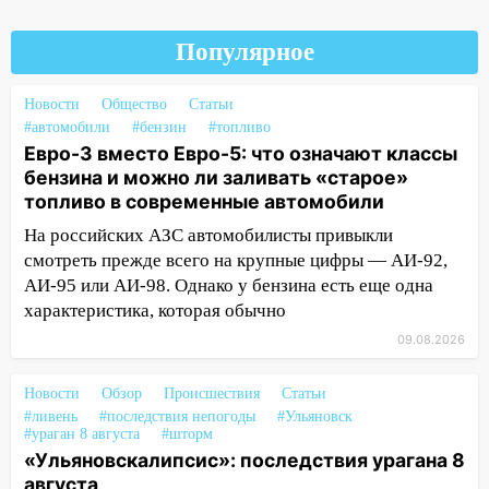
мошенники под видом преподавателя
14:12
Куда жаловаться ульяновцам на
Популярное
упавшее дерево или затопленную улицу
после непогоды
Новости
Общество
Статьи
13:59
В Новом городе ураганным
#автомобили
#бензин
#топливо
Евро-3 вместо Евро-5: что означают классы
ветром сорвало опалубку со
бензина и можно ли заливать «старое»
строящегося дома
топливо в современные автомобили
13:54
В мэрии Ульяновска рассказали,
На российских АЗС автомобилисты привыкли
как устраняют последствия мощного
смотреть прежде всего на крупные цифры — АИ-92,
шторма
АИ-95 или АИ-98. Однако у бензина есть еще одна
13:49
Стихия продолжает крушить
характеристика, которая обычно
Ульяновск: дерево рухнуло на дом на
09.08.2026
Орджоникидзе
13:47
На Нижней Террасе мощным
Новости
Обзор
Происшествия
Статьи
ветром вырвало дерево с корнем
#ливень
#последствия непогоды
#Ульяновск
#ураган 8 августа
#шторм
13:46
Сильный ветер сорвал крышу с
«Ульяновскалипсис»: последствия урагана 8
СТО на проспекте Созидателей
августа