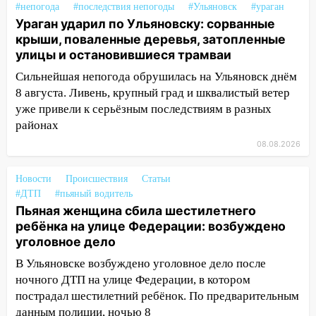
#непогода
#последствия непогоды
#Ульяновск
#ураган
13:10
В Заволжском районе дерево
Ураган ударил по Ульяновску: сорванные
упало во дворе
крыши, поваленные деревья, затопленные
улицы и остановившиеся трамваи
13:08
Ураган ударил по Ульяновску:
сорванные крыши, поваленные деревья,
Сильнейшая непогода обрушилась на Ульяновск днём
затопленные улицы и остановившиеся
8 августа. Ливень, крупный град и шквалистый ветер
трамваи
уже привели к серьёзным последствиям в разных
районах
12:17
Ульяновск накрыл крупный град:
08.08.2026
после ливня город снова уходит под
воду
Новости
Происшествия
Статьи
12:12
Прокуратура взяла на контроль
#ДТП
#пьяный водитель
ДТП с шестилетним ребёнком на улице
Пьяная женщина сбила шестилетнего
Федерации
ребёнка на улице Федерации: возбуждено
уголовное дело
12:01
Пьяная женщина сбила
шестилетнего ребёнка на улице
В Ульяновске возбуждено уголовное дело после
Федерации: возбуждено уголовное дело
ночного ДТП на улице Федерации, в котором
пострадал шестилетний ребёнок. По предварительным
11:16
В Ульяновске ищут 37-летнего
данным полиции, ночью 8