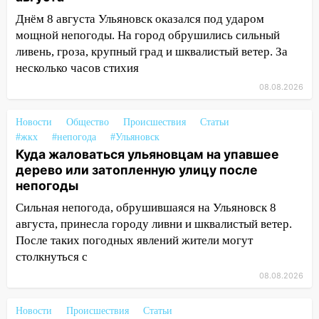
Днём 8 августа Ульяновск оказался под ударом
13:35
Непогода продолжает бить по
мощной непогоды. На город обрушились сильный
транспорту: в Ульяновске трамвай
ливень, гроза, крупный град и шквалистый ветер. За
сошёл с рельсов
несколько часов стихия
13:22
Упавшие деревья перекрыли
08.08.2026
дороги в Ульяновске: фото
13:17
Непогода в Ульяновске не
Новости
Общество
Происшествия
Статьи
закончится сегодня: сильные ливни
#жкх
#непогода
#Ульяновск
сохранятся 9 августа
Куда жаловаться ульяновцам на упавшее
дерево или затопленную улицу после
13:15
Трижды «брал в долг» без спроса:
непогоды
житель Вешкаймского района похитил у
Сильная непогода, обрушившаяся на Ульяновск 8
знакомого 191 тысячу рублей
августа, принесла городу ливни и шквалистый ветер.
13:14
Ураган оторвал светофор на
После таких погодных явлений жители могут
проспекте Филатова в Ульяновске
столкнуться с
08.08.2026
13:12
Дерево пробило крышу дома на
Новгородской в Ульяновске и рухнуло
на электрощит
Новости
Происшествия
Статьи