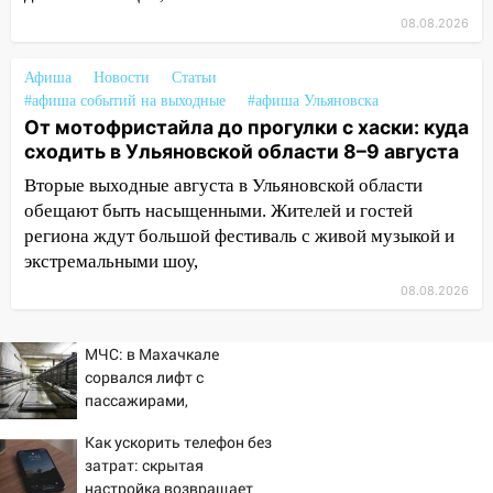
мужчину, пропавшего ещё 19 июля
08.08.2026
10:30
От мотофристайла до прогулки с
хаски: куда сходить в Ульяновской
Афиша
Новости
Статьи
области 8–9 августа
#афиша событий на выходные
#афиша Ульяновска
От мотофристайла до прогулки с хаски: куда
10:11
Директора ульяновской
сходить в Ульяновской области 8–9 августа
«Нефтяной топливной компании» будут
судить за неуплату 48,4 млн рублей
Вторые выходные августа в Ульяновской области
налогов
обещают быть насыщенными. Жителей и гостей
региона ждут большой фестиваль с живой музыкой и
09:28
Дети на дорогах: пострадали
экстремальными шоу,
велосипедисты, мотоциклисты и
08.08.2026
пешеходы. Обзор крупных аварий в
Ульяновской области
МЧС: в Махачкале
08:30
Поджог со свечой, 16 сгоревших
сорвался лифт с
домов и выстрел за водку
пассажирами,
пострадали четыре
07:50
Какая погоды будет днем 8
Как ускорить телефон без
человека
августа
затрат: скрытая
настройка возвращает
06:45
Императорский мост в