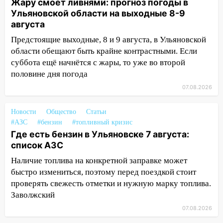
Жару смоет ливнями: прогноз погоды в
16:12
В Ульяновском госуниверситете
Ульяновской области на выходные 8-9
разработают отечественный прибор для
августа
цифровой ПЦР
Предстоящие выходные, 8 и 9 августа, в Ульяновской
15:47
Ульяновцы могут вернуть деньги
области обещают быть крайне контрастными. Если
за абонементы закрывшегося фитнес-
суббота ещё начнётся с жары, то уже во второй
клуба «Рекорд-Fitness»
половине дня погода
07.08.2026
15:34
После вмешательства
прокуратуры в селах Ульяновской
области привели в порядок детские
Новости
Общество
Статьи
площадки
#АЗС
#бензин
#топливный кризис
Где есть бензин в Ульяновске 7 августа:
15:27
Прокуратура проверяет
список АЗС
капремонт школы в селе Кивать
Наличие топлива на конкретной заправке может
15:08
В Кузоватово после прокурорской
быстро измениться, поэтому перед поездкой стоит
проверки обновили разметку на
проверять свежесть отметки и нужную марку топлива.
пешеходных переходах
Заволжский
07.08.2026
14:40
На проспекте Гая в Ульяновске
запретили остановку автомобилей на