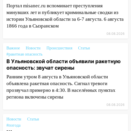
19:30
Ульяновцев приглашают
Портал misanec.ru вспоминает преступления
поддержать «Симбирскую чебурашку»
минувших лет и публикует криминальные сводки из
на фестивале «ФормАРТ»
истории Ульяновской области за 6-7 августа. 6 августа
18:11
Ульяновская область стала
1866 года в Сызранском
пилотным регионом проекта
08.08.2026
«Культурное долголетие»
17:16
В реанимацию Ульяновской
Важное
Новости
Происшествия
Статьи
областной больницы поступили шесть
#ракетная опасность
В Ульяновской области объявили ракетную
новых аппаратов ИВЛ
опасность: звучат сирены
16:51
В Чердаклинском районе
Ранним утром 8 августа в Ульяновской области
ремонтируют дороги, ставят остановки
объявлена ракетная опасность. Сигнал тревоги
и проводят новое освещение
прозвучал примерно в 4:30. В населённых пунктах
16:35
В Ульяновске установили ещё
региона включены сирены
девять бункеров для крупногабаритного
08.08.2026
мусора
16:26
В Ульяновске бесплатно покажут
Новости
Статьи
матч «Волги» под открытым небом
#погода