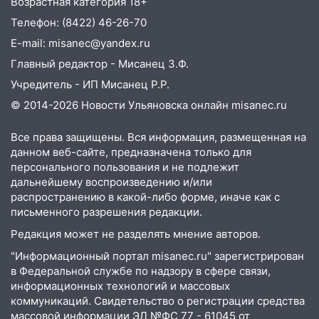
Возрастная категория 18+
11:38
В Госдуме предложили отменить
Телефон: (8422) 46-26-70
ЕГЭ с 2027 года
E-mail: misanec@yandex.ru
11:25
В Ульяновске ИИ будет выявлять
Главный редактор - Мисанец З.Ф.
нарушителей на контейнерных
Учредитель - ИП Мисанец Р.Р.
площадках
© 2014-2026 Новости Ульяновска онлайн
misanec.ru
11:20
Ульяновская шахматистка
Валерия Клейменова выиграла два
Все права защищены. Вся информация, размещенная на
данном веб-сайте, предназначена только для
золота в составе сборной мира
персонального пользования и не подлежит
11:16
В Ульяновске открыли памятную
дальнейшему воспроизведению и/или
доску декабристу Кондратию Рылееву
распространению в какой-либо форме, иначе как с
письменного разрешения редакции.
10:40
В Ульяновске спасатели ночью
Редакция может не разделять мнение авторов.
нашли потерявшегося в заброшенных
садах 79-летнего мужчину
"Информационный портал misanec.ru" зарегистрирован
в Федеральной службе по надзору в сфере связи,
10:26
На нескольких улицах Ульяновска
информационных технологий и массовых
временно отключили холодную воду
коммуникаций. Свидетельство о регистрации средства
массовой информации ЭЛ №ФС 77 - 61045 от