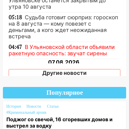
Ульяновске останется закрытым до
утра 10 августа
05:18
Судьба готовит сюрприз: гороскоп
на 8 августа — кому повезет с
деньгами, а кого ждет неожиданная
встреча
04:47
В Ульяновской области объявили
ракетную опасность: звучат сирены
07.08.2026
20:40
Ульяновские аграрии смогут
Другие новости
купить тракторы с отсрочкой платежа
до декабря
Популярное
19:34
В следственном управлении
состоялось торжественное
мероприятие, приуроченное к
История
Новости
Статьи
празднованию Дня сотрудника органов
#Криминальный архив
Поджог со свечой, 16 сгоревших домов и
следствия Российской Федерации
выстрел за водку