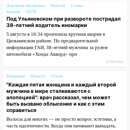
50-метровом участке
Дорожная обстановка
Новости
Статьи
#авария
#ДТП
14:22
В Новом городе 8 августа пройдет
Под Ульяновском при развороте пострадал
большой фестиваль «Наше время» с
38-летний водитель иномарки
мотофристайлом и концертом
5 августа в 16:34 произошла крупная авария в
«Мураками»
Цильнинском районе. По предварительной
14:04
Жару смоет ливнями: прогноз
информации ГАИ, 38-летний мужчина за рулем
погоды в Ульяновской области на
автомобиля «Хонда Аккорд» при
выходные 8-9 августа
07.08.2026
13:30
В Ульяновске транспортные
полицейские проведут акцию «Час
Медицина
Новости
Статьи
пассажира»
"Каждая пятая женщина и каждый второй
мужчина в мире сталкиваются с
13:20
В Ульяновске за один день
алопецией": врач рассказал, чем может
обокрали женщину на пляже и
быть вызвано облысение и как с этим
подростка в сквере
справиться
13:01
В Димитровграде мужчина
Волосы для многих — не просто вопрос эстетики, а
выбросил из машины страйкбольную
часть идентичности. Когда они начинают выпадать,