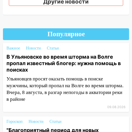
Другие новости
13:00
«Благоприятный период для
новых начинаний: гороскоп для всех
знаков зодиака на неделю с 10 по 16
августа
Популярное
13:00
На проспекте Тюленева в
Ульяновске образовалось «море»
Важное
Новости
Статьи
В Ульяновске во время шторма на Волге
12:57
В Ульяновской области ожидается
пропал известный блогер: нужна помощь в
крупный град
поисках
12:11
Где есть бензин в Ульяновске 9
Ульяновцев просят оказать помощь в поиске
августа: список АЗС
мужчины, который пропал на Волге во время шторма.
11:55
Вчера, 8 августа, в разгар непогоды в акватории реки
Соцсети: светофор упал на
машину во время сильного ливня в
в районе
Ульяновске
09.08.2026
11:00
В Ульяновской области люди в
Гороскоп
Новости
Статьи
СНТ сидят без света
"Благоприятный период для новых