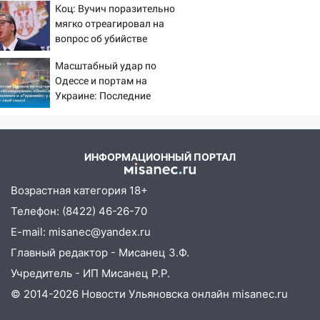
14:28
Коц: Вучич поразительно
Ураган вырвал остановку на улице
мягко отреагировал на
Деева в Заволжье
вопрос об убийстве
14:26
Жители Ульяновска сами
русских
Масштабный удар по
пытаются расчистить ливнёвки, не
Одессе и портам на
дождавшись коммунальщиков
Украине: Последние
14:16
Шторм продолжает ломать город:
новости, подробности об
на улице Любови Шевцовой рухнул
ударах России 9 августа
светофор
2026 года
ИНФОРМАЦИОННЫЙ ПОРТАЛ
14:14
Студента из Ульяновска обманули
мошенники под видом преподавателя
Возрастная категория 18+
14:12
Куда жаловаться ульяновцам на
Телефон: (8422) 46-26-70
упавшее дерево или затопленную улицу
E-mail: misanec@yandex.ru
после непогоды
Главный редактор - Мисанец З.Ф.
13:59
В Новом городе ураганным
Учредитель - ИП Мисанец Р.Р.
ветром сорвало опалубку со
© 2014-2026 Новости Ульяновска онлайн
misanec.ru
строящегося дома