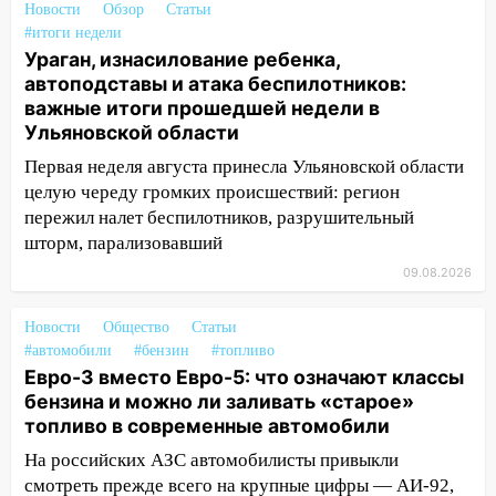
означают классы бензина и можно ли
Новости
Обзор
Статьи
заливать «старое» топливо в
#итоги недели
современные автомобили
Ураган, изнасилование ребенка,
автоподставы и атака беспилотников:
06:30
Какая погода будет в Ульяновской
важные итоги прошедшей недели в
области днем 9 августа
Ульяновской области
05:05
День, когда всё может
Первая неделя августа принесла Ульяновской области
измениться: гороскоп на 9 августа —
целую череду громких происшествий: регион
три знака получат шанс, который нельзя
пережил налет беспилотников, разрушительный
упустить
шторм, парализовавший
08.08.2026
09.08.2026
20:10
Во время урагана в Ульяновске на
Волге перевернулась лодка
Новости
Общество
Статьи
#автомобили
#бензин
#топливо
19:55
В Ульяновске упавшее дерево
Евро-3 вместо Евро-5: что означают классы
заблокировало в машине двух женщин
бензина и можно ли заливать «старое»
топливо в современные автомобили
17:15
В Ульяновской области
ремонтируют девять мостов: один уже
На российских АЗС автомобилисты привыкли
готов, ещё два — почти завершены
смотреть прежде всего на крупные цифры — АИ-92,