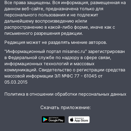
13:54
В мэрии Ульяновска рассказали,
Все права защищены. Вся информация, размещенная на
как устраняют последствия мощного
данном веб-сайте, предназначена только для
шторма
персонального пользования и не подлежит
дальнейшему воспроизведению и/или
13:49
Стихия продолжает крушить
распространению в какой-либо форме, иначе как с
Ульяновск: дерево рухнуло на дом на
письменного разрешения редакции.
Орджоникидзе
Редакция может не разделять мнение авторов.
13:47
На Нижней Террасе мощным
"Информационный портал misanec.ru" зарегистрирован
ветром вырвало дерево с корнем
в Федеральной службе по надзору в сфере связи,
информационных технологий и массовых
13:46
Сильный ветер сорвал крышу с
коммуникаций. Свидетельство о регистрации средства
СТО на проспекте Созидателей
массовой информации ЭЛ №ФС 77 - 61045 от
05.03.2015
13:35
Непогода продолжает бить по
транспорту: в Ульяновске трамвай
Политика в отношении обработки персональных данных
сошёл с рельсов
13:22
Скачать приложение:
Упавшие деревья перекрыли
дороги в Ульяновске: фото
13:17
Непогода в Ульяновске не