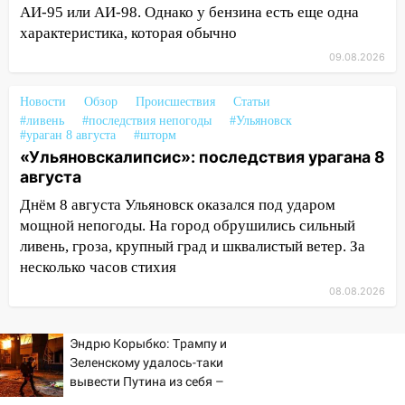
АИ-95 или АИ-98. Однако у бензина есть еще одна
17:00
«Ульяновскалипсис»: последствия
характеристика, которая обычно
урагана 8 августа
09.08.2026
16:38
Прогноз погоды в Ульяновской
области на 9 августа
Новости
Обзор
Происшествия
Статьи
16:34
#ливень
Из-за мощной непогоды в
#последствия непогоды
#Ульяновск
#ураган 8 августа
#шторм
Ульяновске отменили фестиваль «Наше
«Ульяновскалипсис»: последствия урагана 8
время»
августа
16:17
Мелекесский район первым в
Днём 8 августа Ульяновск оказался под ударом
Ульяновской области намолотил более
мощной непогоды. На город обрушились сильный
100 тысяч тонн зерна
ливень, гроза, крупный град и шквалистый ветер. За
несколько часов стихия
15:17
В колледжи и техникумы
Ульяновской области подали более 10
08.08.2026
тысяч заявлений
15:04
Фоторепортаж с улиц Ульяновска
Эндрю Корыбко: Трампу и
после шторма: поваленные деревья и
Зеленскому удалось-таки
вывести Путина из себя –
затопленные улицы
но хотелось бы большего