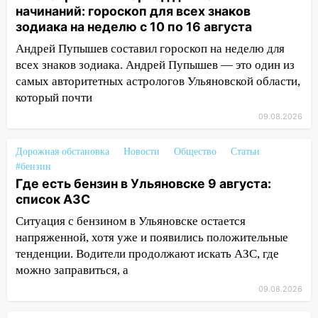
10:13
Прокуратура подвела итоги
начинаний: гороскоп для всех знаков
недели в Ульяновской области
зодиака на неделю с 10 по 16 августа
09:18
Из-за ливня заблокировано
Андрей Пупышев составил гороскоп на неделю для
движение трамваев в Ульяновске
всех знаков зодиака. Андрей Пупышев — это один из
самых авторитетных астрологов Ульяновской области,
09:15
Ураган, изнасилование ребенка,
который почти
автоподставы и атака беспилотников:
09.08.2026
важные итоги прошедшей недели в
Ульяновской области
Дорожная обстановка
Новости
Общество
Статьи
08:20
В Ульяновске восстановили
#бензин
трамвайную и троллейбусную
Где есть бензин в Ульяновске 9 августа:
инфраструктуру после шторма.
список АЗС
08:19
Внимание! В Цильнинском районе
Ситуация с бензином в Ульяновске остается
пропал 67-летний мужчина
напряженной, хотя уже и появились положительные
тенденции. Водители продолжают искать АЗС, где
08:11
На Ульяновск снова надвигается
можно заправиться, а
непогода
09.08.2026
07:30
Евро-3 вместо Евро-5: что