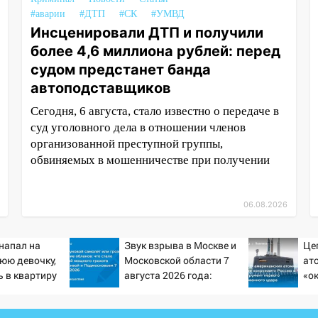
#аварии
#ДТП
#СК
#УМВД
Инсценировали ДТП и получили
более 4,6 миллиона рублей: перед
судом предстанет банда
автоподставщиков
Сегодня, 6 августа, стало известно о передаче в
суд уголовного дела в отношении членов
организованной преступной группы,
обвиняемых в мошенничестве при получении
06.08.2026
напал на
Звук взрыва в Москве и
Це
юю девочку,
Московской области 7
ат
 в квартиру
августа 2026 года:
«о
Причины, источник,
Ки
откуда был громкий
пе