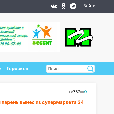
Войти
х
Гороскоп
767
0
й парень вынес из супермаркета 24