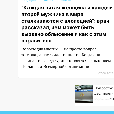
15:27
Прокуратура проверяет
"Каждая пятая женщина и каждый
капремонт школы в селе
второй мужчина в мире
Кивать
сталкиваются с алопецией": врач
15:08
В Кузоватово после
рассказал, чем может быть
прокурорской проверки
вызвано облысение и как с этим
обновили разметку на
справиться
пешеходных переходах
Волосы для многих — не просто вопрос
14:40
На проспекте Гая в
эстетики, а часть идентичности. Когда они
Ульяновске запретили
начинают выпадать, это становится испытанием.
остановку автомобилей на 50-
По данным Всемирной организации
метровом участке
07.08.2026
14:22
В Новом городе 8 августа
пройдет большой фестиваль
Подросток 
«Наше время» с
десятилетн
мотофристайлом и концертом
ворвавшись
«Мураками»
14:04
Жару смоет ливнями: