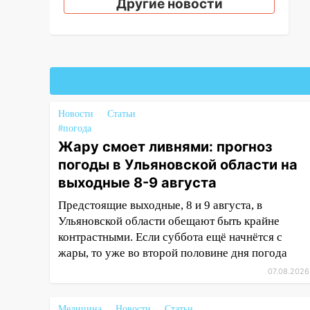
Другие новости
ещё девять бункеров для
крупногабаритного мусора
16:26
В Ульяновске бесплатно
покажут матч «Волги» под
открытым небом
16:12
В Ульяновском
Новости
Статьи
госуниверситете разработают
#погода
отечественный прибор для
Жару смоет ливнями: прогноз
цифровой ПЦР
погоды в Ульяновской области на
15:47
Ульяновцы могут
выходные 8-9 августа
вернуть деньги за абонементы
Предстоящие выходные, 8 и 9 августа, в
закрывшегося фитнес-клуба
Ульяновской области обещают быть крайне
«Рекорд-Fitness»
контрастными. Если суббота ещё начнётся с
15:34
После вмешательства
жары, то уже во второй половине дня погода
прокуратуры в селах
07.08.2026
Ульяновской области привели
в порядок детские площадки
Медицина
Новости
Статьи