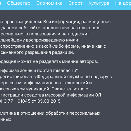
хлопок
уд
а
Общество
Экономика
Спорт
Культура
На до
се права защищены. Вся информация, размещенная
 данном веб-сайте, предназначена только для
ерсонального пользования и не подлежит
альнейшему воспроизведению и/или
аспространению в какой-либо форме, иначе как с
исьменного разрешения редакции.
едакция может не разделять мнение авторов.
Информационный портал misanec.ru"
арегистрирован в Федеральной службе по надзору в
фере связи, информационных технологий и
ассовых коммуникаций. Свидетельство о
егистрации средства массовой информации ЭЛ
С 77 - 61045 от 05.03.2015
олитика в отношении обработки персональных
анных