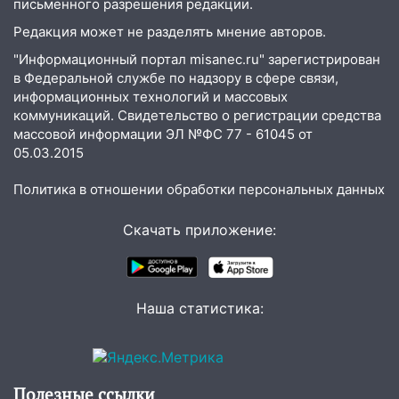
капитально отремонтируют 101
письменного разрешения редакции.
многоквартирный дом
Редакция может не разделять мнение авторов.
16:30
Прогноз погоды в Ульяновской
"Информационный портал misanec.ru" зарегистрирован
области на 5 августа
в Федеральной службе по надзору в сфере связи,
информационных технологий и массовых
16:20
В Сурском районе сёла оказались
коммуникаций. Свидетельство о регистрации средства
не защищены от лесных пожаров
массовой информации ЭЛ №ФС 77 - 61045 от
05.03.2015
16:12
Пуля пробила окно квартиры на
16-м этаже в Ульяновске
Политика в отношении обработки персональных данных
16:10
Прокуратура потребовала
Скачать приложение:
усилить борьбу со свалками в
Инзенском районе
16:06
Патриарх Кирилл оценил работу
Симбирской епархии
Наша статистика:
15:45
Жителям села Тагай больше не
придётся ездить в райцентр ради сдачи
анализов
Полезные ссылки