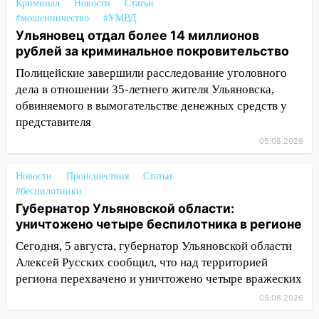
Криминал
Новости
Статьи
11:33
В Засвияжье под колёса авто
#мошенничество
#УМВД
попал мужчина
Ульяновец отдал более 14 миллионов
11:17
рублей за криминальное покровительство
В Радищевском районе сгорели
хозяйственные постройки
Полицейские завершили расследование уголовного
дела в отношении 35-летнего жителя Ульяновска,
11:00
В Канадее горел жилой дом
обвиняемого в вымогательстве денежных средств у
10:18
Губернатор Ульяновской области:
представителя
уничтожено четыре беспилотника в
05.08.2026
регионе
10:00
В Ульяновске дотла сгорел
Новости
Происшествия
Статьи
легковой автомобиль
#беспилотники
Губернатор Ульяновской области:
09:39
В Ульяновске будут судить десять
уничтожено четыре беспилотника в регионе
наркодилеров, снабжавших две области
Сегодня, 5 августа, губернатор Ульяновской области
09:25
Вынесли приговор дебоширам,
Алексей Русских сообщил, что над территорией
избившим мужчину в трамвае
региона перехвачено и уничтожено четыре вражеских
05.08.2026
08:27
Ульяновская полиция получила