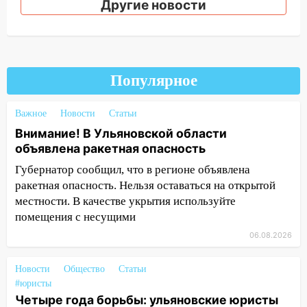
Другие новости
17:30
Где есть бензин в Ульяновске 5
августа после рабочего дня: список АЗС
17:05
«Обыск» по видеосвязи: в
Ульяновске задержали 19-летнюю
сообщницу мошенников
Популярное
16:12
Едва не перерезал горло: в
Важное
Новости
Статьи
Вешкайме посиделки с судимым
знакомым закончились для женщины
Внимание! В Ульяновской области
больницей
объявлена ракетная опасность
Губернатор сообщил, что в регионе объявлена
16:06
18-летняя девушка без прав
ракетная опасность. Нельзя оставаться на открытой
перевернулась на мопеде и попала в
местности. В качестве укрытия используйте
больницу
помещения с несущими
15:59
Ульяновец отдал более 14
06.08.2026
миллионов рублей за криминальное
покровительство
Новости
Общество
Статьи
15:32
На «кольце» кроссовер сбил 18-
#юристы
летнего мопедиста
Четыре года борьбы: ульяновские юристы