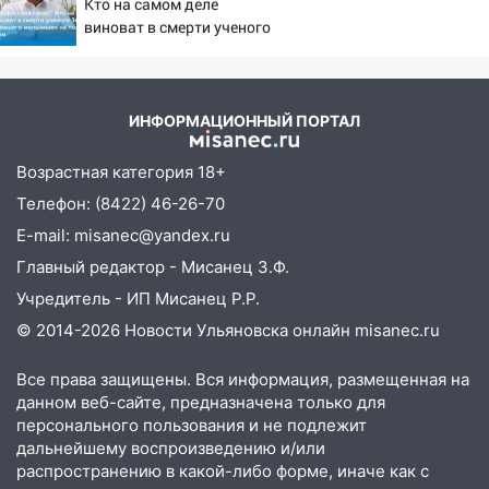
Кто на самом деле
21:01
Ульяновцев приглашают сдать
виноват в смерти ученого
кровь: День донора пройдёт 6 августа
Зезина, остановившего
мальчишек на поле с
20:17
Ульяновская область девятую
горохом
неделю подряд удерживает самые
ИНФОРМАЦИОННЫЙ ПОРТАЛ
низкие цены на подсолнечное масло
19:33
Коровы-рекордсменки: в
Возрастная категория 18+
Ульяновской области выросли надои
Телефон: (8422) 46-26-70
молока
E-mail: misanec@yandex.ru
18:20
В Ульяновской области до конца
Главный редактор - Мисанец З.Ф.
года благоустроят 20 родников
Учредитель - ИП Мисанец Р.Р.
17:27
В Ульяновской области 114 детей-
© 2014-2026 Новости Ульяновска онлайн
misanec.ru
сирот получили жильё с начала года
Все права защищены. Вся информация, размещенная на
16:43
Дорожный сезон перевалил за
данном веб-сайте, предназначена только для
экватор: в Ульяновской области
персонального пользования и не подлежит
обновили половину региональных трасс
дальнейшему воспроизведению и/или
16:31
В Ульяновской области
распространению в какой-либо форме, иначе как с