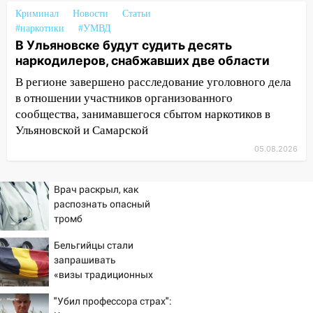
один из шести уникальных автомобилей
в России
Криминал
Новости
Статьи
#наркотики
#УМВД
07:02
Жара отступит: какой будет
В Ульяновске будут судить десять
погода в Ульяновске днем 5 августа
наркодилеров, снабжавших две области
06:10
Двое мигрантов изнасиловали 13-
В регионе завершено расследование уголовного дела
летнюю девочку в центре Ульяновска
в отношении участников организованного
сообщества, занимавшегося сбытом наркотиков в
06:00
Мертвеца выкопали, посадили в
Ульяновской и Самарской
мешок и попытались утопить в Волге
05.08.2026
05:30
Астрологи назвали самый
опасный день августа: что ждет каждый
Врач раскрыл, как
знак 5 августа
распознать опасный
04.08.2026
тромб
23:27
Прокуратура проверяет
Бельгийцы стали
капремонт школы в посёлке Налейка
запрашивать
«визы традиционных
22:33
Прокуратура проверяет
ценностей» в посольстве
спортивные объекты в Старой Майне
"Убил профессора страх":
РФ