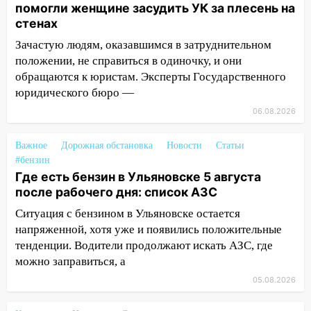
помогли женщине засудить УК за плесень на
15:00
В Ульяновске после тройного ДТП
стенах
госпитализировали 25-летнего байкера
Зачастую людям, оказавшимся в затруднительном
14:32
На Ульяновскую область
положении, не справиться в одиночку, и они
надвигается жара
обращаются к юристам. Эксперты Государственного
юридического бюро —
14:08
Пешеход переходил по «зебре»:
06.08.2026
подробности серьезной аварии на
Фруктовой
Важное
Дорожная обстановка
Новости
Статьи
13:30
В Димитровграде на улице
#бензин
Трудовой горело здание
Где есть бензин в Ульяновске 5 августа
после рабочего дня: список АЗС
13:00
Водитель без прав врезался в
припаркованный автомобиль
Ситуация с бензином в Ульяновске остается
напряженной, хотя уже и появились положительные
12:37
Переезжал «зебру» на
тенденции. Водители продолжают искать АЗС, где
велосипеде и попал под колеса
можно заправиться, а
12:18
Вспыхнул изнутри: в
05.08.2026
Железнодорожном районе горела дача