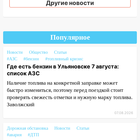
12:34
На Ульяновскую область
Другие новости
надвигается сильнейшая непогода: град
и шквал до 27 м/с
12:31
Ульяновец хотел купить иномарку
из Европы и потерял 760 тысяч рублей
Популярное
12:20
В Чердаклинском районе
столкнулись «Лада» и Chevrolet:
Новости
Общество
Статьи
пострадал 14-летний подросток
#АЗС
#бензин
#топливный кризис
Где есть бензин в Ульяновске 7 августа:
12:00
Где есть бензин в Ульяновске 7
список АЗС
августа: список АЗС
Наличие топлива на конкретной заправке может
11:50
Заснул рядом с ребёнком и
быстро измениться, поэтому перед поездкой стоит
случайно задушил его: суд вынес
проверять свежесть отметки и нужную марку топлива.
приговор
Заволжский
11:38
В Ленинском районе пожар
07.08.2026
полностью уничтожил дачный дом и
сарай
Дорожная обстановка
Новости
Статьи
#авария
#ДТП
11:38
В Госдуме предложили отменить