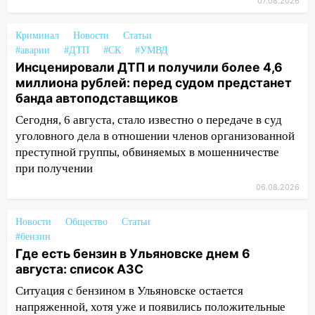
07.08.2026
отправили в колонию на 7 и 8 лет
09:52
Ночью беспилотники сбили над
Криминал
Новости
Статьи
соседними Татарстаном и Саратовской
#аварии
#ДТП
#СК
#УМВД
областью
Инсценировали ДТП и получили более 4,6
миллиона рублей: перед судом предстанет
09:41
Диана Шурыгина уверовала в
банда автоподставщиков
Бога в СИЗО
Сегодня, 6 августа, стало известно о передаче в суд
09:35
В Ульяновске директора фирмы
уголовного дела в отношении членов организованной
будут судить за неуплату налогов на 48
преступной группы, обвиняемых в мошенничестве
млн рублей
при получении
08:22
06.08.2026
Подросток на питбайке сбил
велосипедистку: пострадали двое
Новости
Общество
Статьи
07:20
Жара возвращается: ожидается
#бензин
знойный и сухой четверг
Где есть бензин в Ульяновске днем 6
августа: список АЗС
06:00
Под Ульяновском при развороте
пострадал 38-летний водитель
Ситуация с бензином в Ульяновске остается
иномарки
напряженной, хотя уже и появились положительные