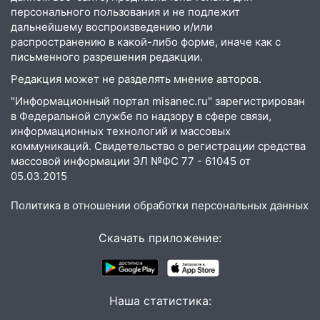
персонального пользования и не подлежит
15:47
На улице Радищева сбили
дальнейшему воспроизведению и/или
курьера: крупная авария в Ульяновске
распространению в какой-либо форме, иначе как с
письменного разрешения редакции.
15:15
Проводил до квартиры и ограбил:
новый кавалер женщины оказался
Редакция может не разделять мнение авторов.
рецидивистом
"Информационный портал misanec.ru" зарегистрирован
в Федеральной службе по надзору в сфере связи,
14:26
В Ульяновске ограничат движение
информационных технологий и массовых
по улице Ефремова
коммуникаций. Свидетельство о регистрации средства
14:23
67% ульяновцев готовы
массовой информации ЭЛ №ФС 77 - 61045 от
передумать увольняться, если им
05.03.2015
повысят зарплату
Политика в отношении обработки персональных данных
14:01
Инсценировали ДТП и получили
более 4,6 миллиона рублей: перед
Скачать приложение:
судом предстанет банда
автоподставщиков
13:36
В Инзе произошел крупный пожар
Наша статистика:
13:00
В суде защитили репутацию