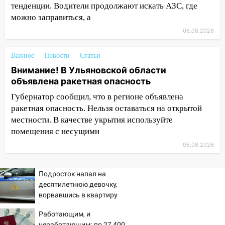
тенденции. Водители продолжают искать АЗС, где
05:00
«Каждая пятая женщина и каждый
можно заправиться, а
второй мужчина в мире сталкиваются с
06.08.2026
алопецией»: врач рассказал, чем может
быть вызвано облысение и как с этим
справиться
Важное
Новости
Статьи
Внимание! В Ульяновской области
03:30
Гороскоп на 7 августа: пятница
объявлена ракетная опасность
принесет прилив творческой энергии и
отличные шансы исправить старые
Губернатор сообщил, что в регионе объявлена
ошибки
ракетная опасность. Нельзя оставаться на открытой
местности. В качестве укрытия используйте
06.08.2026
помещения с несущими
23:20
Прогноз погоды на 7 августа в
06.08.2026
Ульяновской области
20:04
Ульяновцев приглашают на забег,
Подросток напал на
посвящённый Дню воздушного флота
десятилетнюю девочку,
России
ворвавшись в квартиру
19:12
В Ульяновской области
Работающим, и
руководителя частной компании
неработающим: по 27 400