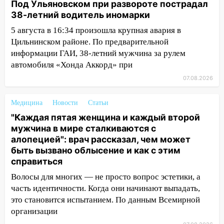
Под Ульяновском при развороте пострадал
ЕГЭ с 2027 года
38-летний водитель иномарки
11:25
В Ульяновске ИИ будет выявлять
5 августа в 16:34 произошла крупная авария в
нарушителей на контейнерных
Цильнинском районе. По предварительной
площадках
информации ГАИ, 38-летний мужчина за рулем
автомобиля «Хонда Аккорд» при
11:20
Ульяновская шахматистка
Валерия Клейменова выиграла два
07.08.2026
золота в составе сборной мира
Медицина
Новости
Статьи
11:16
В Ульяновске открыли памятную
"Каждая пятая женщина и каждый второй
доску декабристу Кондратию Рылееву
мужчина в мире сталкиваются с
10:40
В Ульяновске спасатели ночью
алопецией": врач рассказал, чем может
нашли потерявшегося в заброшенных
быть вызвано облысение и как с этим
садах 79-летнего мужчину
справиться
Волосы для многих — не просто вопрос эстетики, а
10:26
На нескольких улицах Ульяновска
часть идентичности. Когда они начинают выпадать,
временно отключили холодную воду
это становится испытанием. По данным Всемирной
10:14
В Ульяновске двоих участников
организации
коррупционной схемы при ЦГКБ