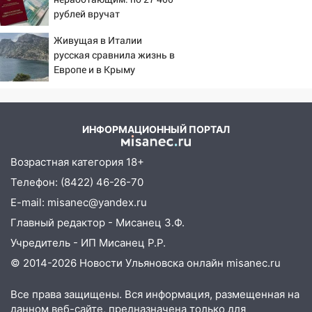
наказали за сокрытие прошлого своего
рублей вручат
сотрудник
пенсионерам в сентябре -
Живущая в Италии
PrimaMedia.ru
18:02
В Ульяновск едут звезды
русская сравнила жизнь в
баскетбола!
Европе и в Крыму
17:08
Ульяновский областной суд
оставил в силе приговор руководству
«УльяновскФармации» за махинации на
ИНФОРМАЦИОННЫЙ ПОРТАЛ
3,2 млн рублей
16:09
Ветераны легкой атлетики из
Возрастная категория 18+
Ульяновска успешно выступили на
Телефон: (8422) 46-26-70
Чемпионате России
E-mail: misanec@yandex.ru
16:02
В Ульяновской области убрали
Главный редактор - Мисанец З.Ф.
более 28% площадей зерновых и
Учредитель - ИП Мисанец Р.Р.
зернобобовых культур
© 2014-2026 Новости Ульяновска онлайн
misanec.ru
15:51
Бросила кирпич в жену брата: в
Ульяновской области завели дело на
Все права защищены. Вся информация, размещенная на
агрессивную женщину
данном веб-сайте, предназначена только для