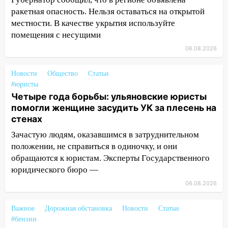
юному велосипедисту на улице
ракетная опасность. Нельзя оставаться на открытой
Чернышевского
местности. В качестве укрытия используйте
помещения с несущими
08:21
В Заволжском районе украли два
велосипеда
06.08.2026
07:18
В Ульяновск идет
Новости
Общество
Статьи
тридцатиградусная жара: какая будет
#юристы
погода в четверг
Четыре года борьбы: ульяновские юристы
помогли женщине засудить УК за плесень на
06:00
Четыре года борьбы: ульяновские
стенах
юристы помогли женщине засудить УК
за плесень на стенах
Зачастую людям, оказавшимся в затруднительном
положении, не справиться в одиночку, и они
05:00
Кому 6 августа звезды сулят
обращаются к юристам. Эксперты Государственного
прибыль, а кому — испытания на
юридического бюро —
прочность
06.08.2026
05.08.2026
22:58
Соцсети: на проспекте Тюленева
Важное
Дорожная обстановка
Новости
Статьи
ДТП с мотоциклистом
#бензин