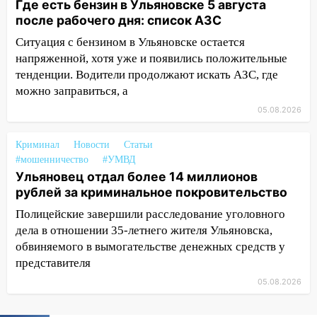
Где есть бензин в Ульяновске 5 августа
20:22
Мошенники обманули 92-летнюю
после рабочего дня: список АЗС
жительницу Ульяновской области
Ситуация с бензином в Ульяновске остается
19:14
Житель Ульяновской области
напряженной, хотя уже и появились положительные
подвез троих незнакомцев на трассе и
тенденции. Водители продолжают искать АЗС, где
заработал уголовное дело
можно заправиться, а
18:14
Прогноз погоды на 6 августа в
05.08.2026
Ульяновской области
Криминал
18:00
Новости
Статьи
Мотофристайл, рок и силовой
#мошенничество
#УМВД
экстрим: в Ульяновске пройдет
Ульяновец отдал более 14 миллионов
большой фестиваль «Наше время»
рублей за криминальное покровительство
17:30
Где есть бензин в Ульяновске 5
Полицейские завершили расследование уголовного
августа после рабочего дня: список АЗС
дела в отношении 35-летнего жителя Ульяновска,
17:05
«Обыск» по видеосвязи: в
обвиняемого в вымогательстве денежных средств у
Ульяновске задержали 19-летнюю
представителя
сообщницу мошенников
05.08.2026
16:12
Едва не перерезал горло: в