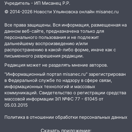
Учредитель - ИП Мисанец Р.Р.
Фруктовой
© 2014-2026 Новости Ульяновска онлайн
misanec.ru
13:30
В Димитровграде на улице
Трудовой горело здание
Все права защищены. Вся информация, размещенная на
данном веб-сайте, предназначена только для
13:00
Водитель без прав врезался в
персонального пользования и не подлежит
припаркованный автомобиль
дальнейшему воспроизведению и/или
распространению в какой-либо форме, иначе как с
12:37
Переезжал «зебру» на
письменного разрешения редакции.
велосипеде и попал под колеса
Редакция может не разделять мнение авторов.
12:18
Вспыхнул изнутри: в
"Информационный портал misanec.ru" зарегистрирован
Железнодорожном районе горела дача
в Федеральной службе по надзору в сфере связи,
11:33
В Засвияжье под колёса авто
информационных технологий и массовых
попал мужчина
коммуникаций. Свидетельство о регистрации средства
массовой информации ЭЛ №ФС 77 - 61045 от
11:17
В Радищевском районе сгорели
05.03.2015
хозяйственные постройки
Политика в отношении обработки персональных данных
11:00
В Канадее горел жилой дом
Скачать приложение: