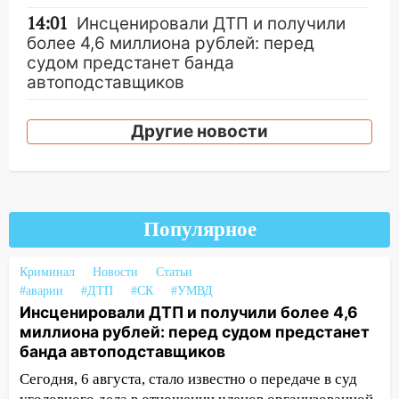
14:01
Инсценировали ДТП и получили
более 4,6 миллиона рублей: перед
судом предстанет банда
автоподставщиков
13:36
В Инзе произошел крупный пожар
Другие новости
13:00
В суде защитили репутацию
мужчины, которого необоснованно
обвиняли в жестоком обращении с
животными
Популярное
12:28
Миллион на «льготниках»: в
Ульяновской области перевозчик
Криминал
Новости
Статьи
провернул хитрую схему с чужими
#аварии
#ДТП
#СК
#УМВД
проездными
Инсценировали ДТП и получили более 4,6
12:10
Ульяновский алиментщик накопил
миллиона рублей: перед судом предстанет
120 тысяч долга
банда автоподставщиков
Сегодня, 6 августа, стало известно о передаче в суд
11:49
Снят режим «Ракетная