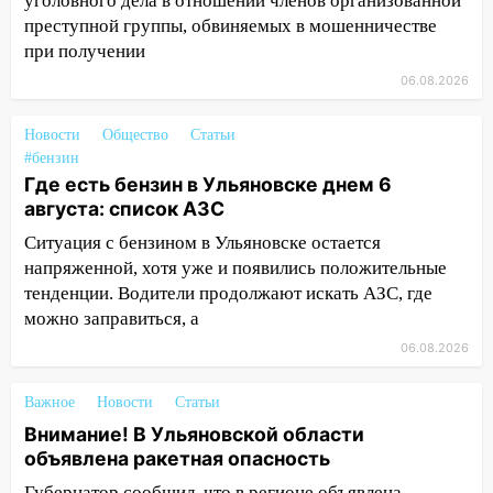
уголовного дела в отношении членов организованной
опасность» на территории Ульяновской
преступной группы, обвиняемых в мошенничестве
области
при получении
11:30
Кабмин РФ разрешил до 1 июля
06.08.2026
2027 года импорт, выпуск и обращение
бензина Евро 2, Евро 3, Евро 4
Новости
Общество
Статьи
11:12
Соцсети: на Рябикова автомобиль
#бензин
врезался в забор
Где есть бензин в Ульяновске днем 6
августа: список АЗС
10:27
Где есть бензин в Ульяновске
Ситуация с бензином в Ульяновске остается
днем 6 августа: список АЗС
напряженной, хотя уже и появились положительные
10:16
Внимание! В Ульяновской области
тенденции. Водители продолжают искать АЗС, где
объявлена ракетная опасность
можно заправиться, а
06.08.2026
10:00
В Старомайнском районе утонул
51-летний мужчина
Важное
Новости
Статьи
09:50
В Ульяновске черный коршун
Внимание! В Ульяновской области
застрял в тепловозе
объявлена ракетная опасность
09:44
Ульяновские спасатели помогли
Губернатор сообщил, что в регионе объявлена