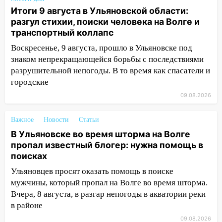
Люксембург дерево упало на
Итоги 9 августа в Ульяновской области:
автомобиль
разгул стихии, поиски человека на Волге и
транспортный коллапс
13:00
«Благоприятный период для
новых начинаний: гороскоп для всех
Воскресенье, 9 августа, прошло в Ульяновске под
знаков зодиака на неделю с 10 по 16
знаком непрекращающейся борьбы с последствиями
августа
разрушительной непогоды. В то время как спасатели и
городские
13:00
На проспекте Тюленева в
Ульяновске образовалось «море»
09.08.2026
12:57
В Ульяновской области ожидается
Важное
Новости
Статьи
крупный град
В Ульяновске во время шторма на Волге
12:11
Где есть бензин в Ульяновске 9
пропал известный блогер: нужна помощь в
августа: список АЗС
поисках
Ульяновцев просят оказать помощь в поиске
11:55
Соцсети: светофор упал на
мужчины, который пропал на Волге во время шторма.
машину во время сильного ливня в
Вчера, 8 августа, в разгар непогоды в акватории реки
Ульяновске
в районе
11:00
В Ульяновской области люди в
09.08.2026