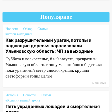
смертельная драка
05:00
Боль, скованность и старение
Популярное
дисков: как повседневные привычки
незаметно разрушают наш позвоночник
Новости
Обзор
Статьи
03:00
День скрытых ловушек и
#итоги выходных
Как разрушительный ураган, потопы и
внезапных подарков судьбы: гороскоп
падающие деревья парализовали
на 10 августа
Ульяновскую область: ЧП за выходные
09.08.2026
Суббота и воскресенье, 8 и 9 августа, превратили
21:58
В Ульяновске около «нового»
Ульяновскую область в зону масштабного бедствия:
моста утопили автомобиль «Вольво»
пока ураганный ветер сносил крыши, крушил
20:20
Итоги 9 августа в Ульяновской
светофоры и топил целые
области: разгул стихии, поиски
10.08.2026
человека на Волге и транспортный
коллапс
История
Новости
Статьи
#Криминальный архив
19:43
Из-за ураганного ветра упали
Пять украденных лошадей и смертельная
деревья в парке «Победы»
драка