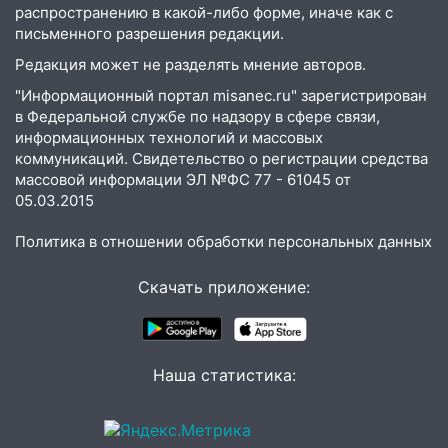
распространению в какой-либо форме, иначе как с
готов, ещё два — почти завершены
письменного разрешения редакции.
17:00
«Ульяновскалипсис»: последствия
Редакция может не разделять мнение авторов.
урагана 8 августа
"Информационный портал misanec.ru" зарегистрирован
16:38
Прогноз погоды в Ульяновской
в Федеральной службе по надзору в сфере связи,
области на 9 августа
информационных технологий и массовых
коммуникаций. Свидетельство о регистрации средства
16:34
Из-за мощной непогоды в
массовой информации ЭЛ №ФС 77 - 61045 от
Ульяновске отменили фестиваль «Наше
05.03.2015
время»
Политика в отношении обработки персональных данных
16:17
Мелекесский район первым в
Ульяновской области намолотил более
Скачать приложение:
100 тысяч тонн зерна
15:17
В колледжи и техникумы
Ульяновской области подали более 10
Наша статистика:
тысяч заявлений
15:04
Фоторепортаж с улиц Ульяновска
после шторма: поваленные деревья и