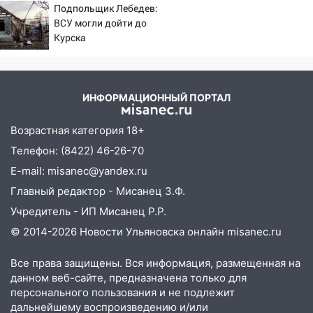
07:30
Подпольщик Лебедев:
Евро-3 вместо Евро-5: что
ВСУ могли дойти до
означают классы бензина и можно ли
Курска
заливать «старое» топливо в
современные автомобили
06:30
Какая погода будет в Ульяновской
области днем 9 августа
ИНФОРМАЦИОННЫЙ ПОРТАЛ
05:05
День, когда всё может
Возрастная категория 18+
измениться: гороскоп на 9 августа —
Телефон: (8422) 46-26-70
три знака получат шанс, который нельзя
упустить
E-mail: misanec@yandex.ru
08.08.2026
Главный редактор - Мисанец З.Ф.
20:10
Во время урагана в Ульяновске на
Учредитель - ИП Мисанец Р.Р.
Волге перевернулась лодка
© 2014-2026 Новости Ульяновска онлайн
misanec.ru
19:55
В Ульяновске упавшее дерево
Все права защищены. Вся информация, размещенная на
заблокировало в машине двух женщин
данном веб-сайте, предназначена только для
персонального пользования и не подлежит
17:15
В Ульяновской области
дальнейшему воспроизведению и/или
ремонтируют девять мостов: один уже