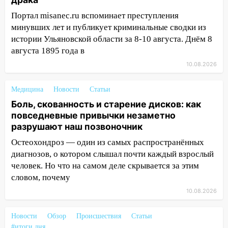
18:00
Пепелище на Балтийской: в
Портал misanec.ru вспоминает преступления
Заволжье ульяновские спасатели
минувших лет и публикует криминальные сводки из
ликвидировали крупный пожар
истории Ульяновской области за 8-10 августа. Днём 8
17:15
Прогноз погоды на 10 августа в
августа 1895 года в
Ульяновской области
10.08.2026
16:00
В Ульяновске во время шторма на
Медицина
Волге пропал известный блогер: нужна
Новости
Статьи
помощь в поисках
Боль, скованность и старение дисков: как
повседневные привычки незаметно
15:28
Соцсети: на «Ауди» упало дерево
разрушают наш позвоночник
в Новом городе
Остеохондроз — один из самых распространённых
15:12
В Ульяновске выгорела кухня в
диагнозов, о котором слышал почти каждый взрослый
многоэтажке
человек. Но что на самом деле скрывается за этим
словом, почему
14:18
Гинеколог рассказала о том, с
какими сложностями сталкиваются
10.08.2026
молодые мамы
Новости
Обзор
Происшествия
Статьи
13:02
Соцсети: на улице Розы
#итоги дня