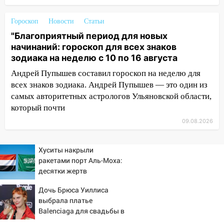
СНТ сидят без света
10:13
Прокуратура подвела итоги
Гороскоп
Новости
Статьи
недели в Ульяновской области
"Благоприятный период для новых
начинаний: гороскоп для всех знаков
09:18
Из-за ливня заблокировано
зодиака на неделю с 10 по 16 августа
движение трамваев в Ульяновске
Андрей Пупышев составил гороскоп на неделю для
09:15
Ураган, изнасилование ребенка,
всех знаков зодиака. Андрей Пупышев — это один из
автоподставы и атака беспилотников:
самых авторитетных астрологов Ульяновской области,
важные итоги прошедшей недели в
который почти
Ульяновской области
09.08.2026
08:20
В Ульяновске восстановили
трамвайную и троллейбусную
Хуситы накрыли
инфраструктуру после шторма
ракетами порт Аль-Моха:
08:19
десятки жертв
Внимание! В Цильнинском районе
пропал 67-летний мужчина
Дочь Брюса Уиллиса
08:11
выбрала платье
На Ульяновск снова надвигается
Balenciaga для свадьбы в
непогода
Сан-Вэлли