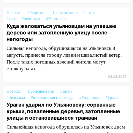
13:47
На Нижней Террасе мощным
ветром вырвало дерево с корнем
Новости
Общество
Происшествия
Статьи
#жкх
#непогода
#Ульяновск
13:46
Сильный ветер сорвал крышу с
Куда жаловаться ульяновцам на упавшее
СТО на проспекте Созидателей
дерево или затопленную улицу после
непогоды
13:35
Непогода продолжает бить по
транспорту: в Ульяновске трамвай
Сильная непогода, обрушившаяся на Ульяновск 8
сошёл с рельсов
августа, принесла городу ливни и шквалистый ветер.
После таких погодных явлений жители могут
13:22
Упавшие деревья перекрыли
столкнуться с
дороги в Ульяновске: фото
08.08.2026
13:17
Непогода в Ульяновске не
закончится сегодня: сильные ливни
Новости
Происшествия
Статьи
сохранятся 9 августа
#непогода
#последствия непогоды
#Ульяновск
#ураган
Ураган ударил по Ульяновску: сорванные
13:15
Трижды «брал в долг» без спроса:
крыши, поваленные деревья, затопленные
житель Вешкаймского района похитил у
улицы и остановившиеся трамваи
знакомого 191 тысячу рублей
Сильнейшая непогода обрушилась на Ульяновск днём
13:14
Ураган оторвал светофор на