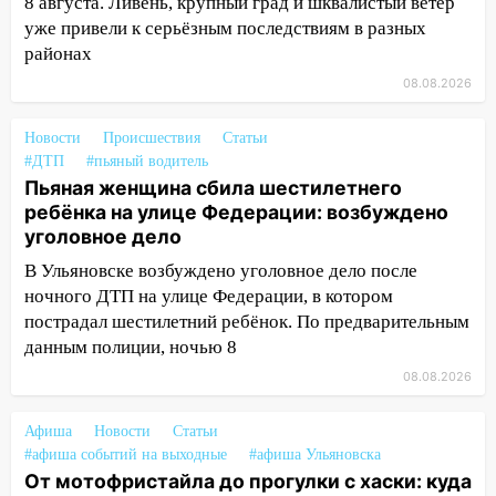
8 августа. Ливень, крупный град и шквалистый ветер
проспекте Филатова в Ульяновске
уже привели к серьёзным последствиям в разных
районах
13:12
Дерево пробило крышу дома на
Новгородской в Ульяновске и рухнуло
08.08.2026
на электрощит
Новости
Происшествия
Статьи
13:10
В Заволжском районе дерево
#ДТП
#пьяный водитель
упало во дворе
Пьяная женщина сбила шестилетнего
ребёнка на улице Федерации: возбуждено
13:08
Ураган ударил по Ульяновску:
уголовное дело
сорванные крыши, поваленные деревья,
затопленные улицы и остановившиеся
В Ульяновске возбуждено уголовное дело после
трамваи
ночного ДТП на улице Федерации, в котором
пострадал шестилетний ребёнок. По предварительным
12:17
Ульяновск накрыл крупный град:
данным полиции, ночью 8
после ливня город снова уходит под
воду
08.08.2026
12:12
Прокуратура взяла на контроль
Афиша
Новости
Статьи
ДТП с шестилетним ребёнком на улице
#афиша событий на выходные
#афиша Ульяновска
Федерации
От мотофристайла до прогулки с хаски: куда