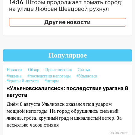
14:16
Шторм продолжает ломать город:
на улице Любови Шевцовой рухнул
светофор
Другие новости
14:14
Студента из Ульяновска обманули
мошенники под видом преподавателя
14:12
Куда жаловаться ульяновцам на
упавшее дерево или затопленную улицу
Популярное
после непогоды
13:59
В Новом городе ураганным
Новости
Обзор
Происшествия
Статьи
ветром сорвало опалубку со
#ливень
#последствия непогоды
#Ульяновск
#ураган 8 августа
строящегося дома
#шторм
«Ульяновскалипсис»: последствия урагана 8
13:54
В мэрии Ульяновска рассказали,
августа
как устраняют последствия мощного
Днём 8 августа Ульяновск оказался под ударом
шторма
мощной непогоды. На город обрушились сильный
13:49
Стихия продолжает крушить
ливень, гроза, крупный град и шквалистый ветер. За
Ульяновск: дерево рухнуло на дом на
несколько часов стихия
Орджоникидзе
08.08.2026