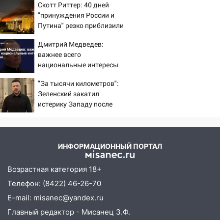
Скотт Риттер: 40 дней
домов и выстрел за водку
"принуждения России и
07:50
Какая погоды будет днем 8
Путина" резко приблизили
августа
крах режима Зеленского
Дмитрий Медведев:
06:45
Императорский мост в
важнее всего
Ульяновске останется закрытым до
национальные интересы
утра 10 августа
России
"За тысячи километров":
05:18
Судьба готовит сюрприз: гороскоп
Зеленский закатил
на 8 августа — кому повезет с
истерику Западу после
деньгами, а кого ждет неожиданная
ночного удара
встреча
04:47
В Ульяновской области объявили
ИНФОРМАЦИОННЫЙ ПОРТАЛ
ракетную опасность: звучат сирены
07.08.2026
Возрастная категория 18+
20:40
Телефон: (8422) 46-26-70
Ульяновские аграрии смогут
купить тракторы с отсрочкой платежа
E-mail: misanec@yandex.ru
до декабря
Главный редактор - Мисанец З.Ф.