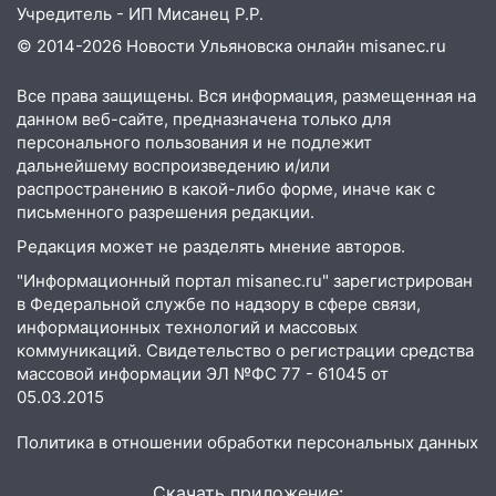
19:34
В следственном управлении
Учредитель - ИП Мисанец Р.Р.
состоялось торжественное
© 2014-2026 Новости Ульяновска онлайн
misanec.ru
мероприятие, приуроченное к
празднованию Дня сотрудника органов
Все права защищены. Вся информация, размещенная на
следствия Российской Федерации
данном веб-сайте, предназначена только для
персонального пользования и не подлежит
19:30
Ульяновцев приглашают
дальнейшему воспроизведению и/или
поддержать «Симбирскую чебурашку»
распространению в какой-либо форме, иначе как с
на фестивале «ФормАРТ»
письменного разрешения редакции.
18:11
Ульяновская область стала
Редакция может не разделять мнение авторов.
пилотным регионом проекта
"Информационный портал misanec.ru" зарегистрирован
«Культурное долголетие»
в Федеральной службе по надзору в сфере связи,
17:23
Прогноз погоды в Ульяновской
информационных технологий и массовых
области на 8 августа
коммуникаций. Свидетельство о регистрации средства
массовой информации ЭЛ №ФС 77 - 61045 от
17:16
В реанимацию Ульяновской
05.03.2015
областной больницы поступили шесть
новых аппаратов ИВЛ
Политика в отношении обработки персональных данных
16:51
В Чердаклинском районе
Скачать приложение: