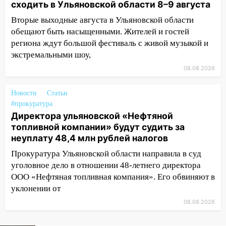
сходить в Ульяновской области 8–9 августа
12:01
Пьяная женщина сбила
шестилетнего ребёнка на улице
Вторые выходные августа в Ульяновской области
Федерации: возбуждено уголовное дело
обещают быть насыщенными. Жителей и гостей
региона ждут большой фестиваль с живой музыкой и
11:16
В Ульяновске ищут 37-летнего
экстремальными шоу,
мужчину, пропавшего ещё 19 июля
08.08.2026
10:30
От мотофристайла до прогулки с
хаски: куда сходить в Ульяновской
Новости
Статьи
области 8–9 августа
#прокуратура
Директора ульяновской «Нефтяной
10:11
Директора ульяновской
топливной компании» будут судить за
«Нефтяной топливной компании» будут
неуплату 48,4 млн рублей налогов
судить за неуплату 48,4 млн рублей
налогов
Прокуратура Ульяновской области направила в суд
уголовное дело в отношении 48-летнего директора
09:28
Дети на дорогах: пострадали
ООО «Нефтяная топливная компания». Его обвиняют в
велосипедисты, мотоциклисты и
уклонении от
пешеходы. Обзор крупных аварий в
Ульяновской области
08.08.2026
08:30
Поджог со свечой, 16 сгоревших