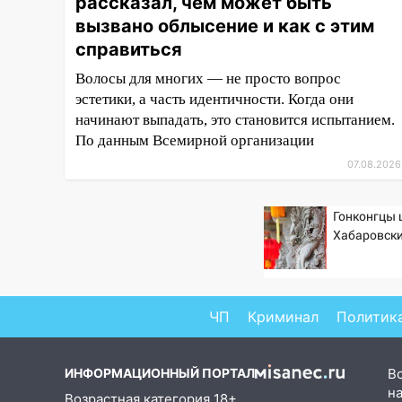
рассказал, чем может быть
16:35
В Ульяновске установили
ещё девять бункеров для
вызвано облысение и как с этим
крупногабаритного мусора
справиться
16:26
В Ульяновске бесплатно
Волосы для многих — не просто вопрос
покажут матч «Волги» под
эстетики, а часть идентичности. Когда они
открытым небом
начинают выпадать, это становится испытанием.
По данным Всемирной организации
16:12
В Ульяновском
госуниверситете разработают
07.08.2026
отечественный прибор для
цифровой ПЦР
Гонконгцы
Хабаровски
15:47
Ульяновцы могут
вернуть деньги за абонементы
закрывшегося фитнес-клуба
«Рекорд-Fitness»
ЧП
Криминал
Политик
15:34
После вмешательства
прокуратуры в селах
Ульяновской области привели
ИНФОРМАЦИОННЫЙ ПОРТАЛ
В
в порядок детские площадки
на
Возрастная категория 18+