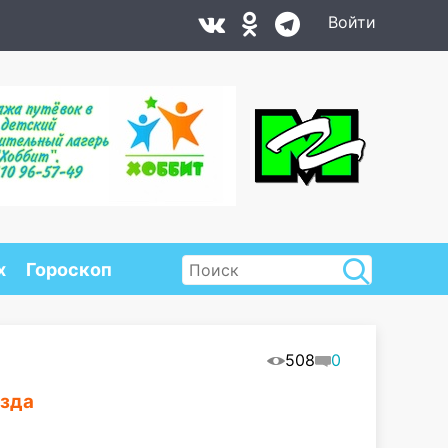
Войти
х
Гороскоп
508
0
езда