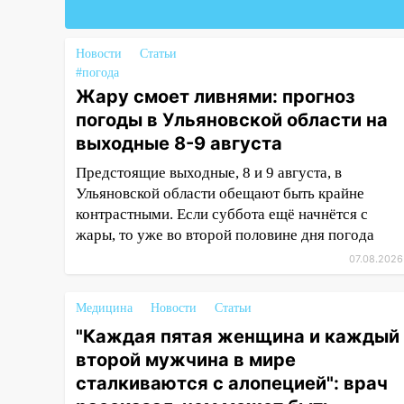
Федерации
19:30
Ульяновцев приглашают
поддержать «Симбирскую
Новости
Статьи
чебурашку» на фестивале
#погода
«ФормАРТ»
Жару смоет ливнями: прогноз
погоды в Ульяновской области на
18:11
Ульяновская область
выходные 8-9 августа
стала пилотным регионом
проекта «Культурное
Предстоящие выходные, 8 и 9 августа, в
долголетие»
Ульяновской области обещают быть крайне
контрастными. Если суббота ещё начнётся с
17:16
В реанимацию
жары, то уже во второй половине дня погода
Ульяновской областной
больницы поступили шесть
07.08.2026
новых аппаратов ИВЛ
Медицина
Новости
Статьи
16:51
В Чердаклинском районе
ремонтируют дороги, ставят
"Каждая пятая женщина и каждый
остановки и проводят новое
второй мужчина в мире
освещение
сталкиваются с алопецией": врач