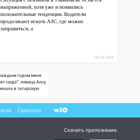
напряженной, хотя уже и появились
положительные тенденции. Водители
продолжают искать АЗС, где можно
заправиться, а
06.08.2026
 каждым годом меня
ет сюда": певица Алсу
иехала в татарскую
ревню, где прошло ее
тство 07/08/2026 –
вости
рогах
Гороскоп
Скачать приложение: