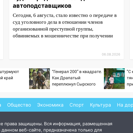
автоподставщиков
Сегодня, 6 августа, стало известно о передаче в
суд уголовного дела в отношении членов
организованной преступной группы,
обвиняемых в мошенничестве при получении
06.08.2026
 штурмуют
“Генерал 200” в квадрате.
"С
й край
Как Драпатый
тян
переплюнул Сырского
пр
де
де
Но
а
Общество
Экономика
Спорт
Культура
На до
се права защищены. Вся информация, размещенная
 данном веб-сайте, предназначена только для