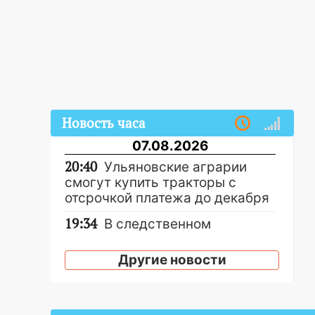
Новость часа
07.08.2026
20:40
Ульяновские аграрии
смогут купить тракторы с
отсрочкой платежа до декабря
19:34
В следственном
управлении состоялось
торжественное мероприятие,
Другие новости
приуроченное к празднованию
Дня сотрудника органов
следствия Российской