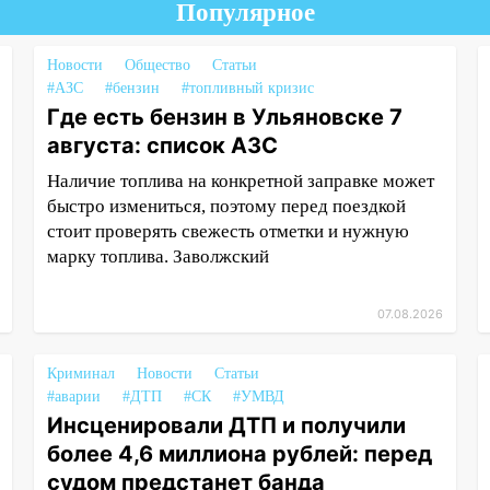
Популярное
Новости
Общество
Статьи
#АЗС
#бензин
#топливный кризис
Где есть бензин в Ульяновске 7
августа: список АЗС
Наличие топлива на конкретной заправке может
быстро измениться, поэтому перед поездкой
стоит проверять свежесть отметки и нужную
марку топлива. Заволжский
07.08.2026
Криминал
Новости
Статьи
#аварии
#ДТП
#СК
#УМВД
Инсценировали ДТП и получили
более 4,6 миллиона рублей: перед
судом предстанет банда