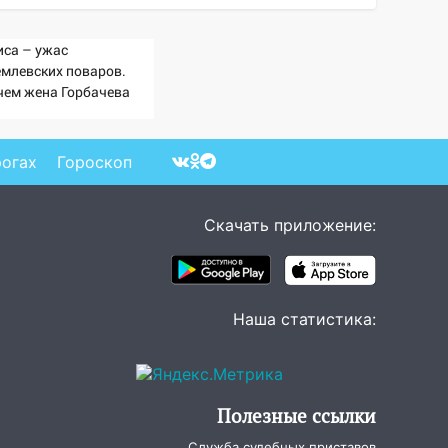
иса – ужас
емлевских поваров.
чем жена Горбачева
ебовала пять видов
ши каждое утро?
рогах
Гороскоп
Скачать приложение:
Наша статистика:
Полезные ссылки
Служба судебных приставов