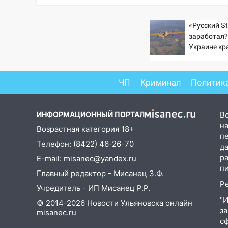
08:20
В Ульяновске
восстановили трамвайную и
«Русский St
троллейбусную
заработал?
инфраструктуру после шторма.
Украине кр
увеличилас
08:19
Внимание! В
попаданий 
Цильнинском районе пропал
ВСУ
ЧП
Криминал
Политик
67-летний мужчина
08:11
На Ульяновск снова
ИНФОРМАЦИОННЫЙ ПОРТАЛ
В
надвигается непогода
на
Возрастная категория 18+
07:30
п
Евро-3 вместо Евро-5:
Телефон: (8422) 46-26-70
д
что означают классы бензина и
р
E-mail: misanec@yandex.ru
можно ли заливать «старое»
п
топливо в современные
Главный редактор - Мисанец З.Ф.
автомобили
Р
Учредитель - ИП Мисанец Р.Р.
06:30
"
Какая погода будет в
© 2014-2026 Новости Ульяновска онлайн
з
Ульяновской области днем 9
misanec.ru
с
августа