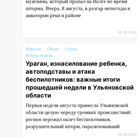
мужчины, который пропал на Волге во время
АЗС
шторма. Вчера, 8 августа, в разгар непогоды в
11:55
Соцсети: светофор упал
акватории реки в районе
на машину во время сильного
ливня в Ульяновске
09.08.2026
11:00
В Ульяновской области
люди в СНТ сидят без света
Новости
Обзор
Статьи
#итоги недели
10:13
Прокуратура подвела
Ураган, изнасилование ребенка,
итоги недели в Ульяновской
области
автоподставы и атака
беспилотников: важные итоги
09:18
Из-за ливня
прошедшей недели в Ульяновской
заблокировано движение
области
трамваев в Ульяновске
Первая неделя августа принесла Ульяновской
09:15
Ураган, изнасилование
области целую череду громких происшествий:
ребенка, автоподставы и атака
регион пережил налет беспилотников,
беспилотников: важные итоги
разрушительный шторм, парализовавший
прошедшей недели в
Ульяновской области
09.08.2026