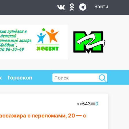
Войти
х
Гороскоп
543
0
пассажира с переломами, 20 — с