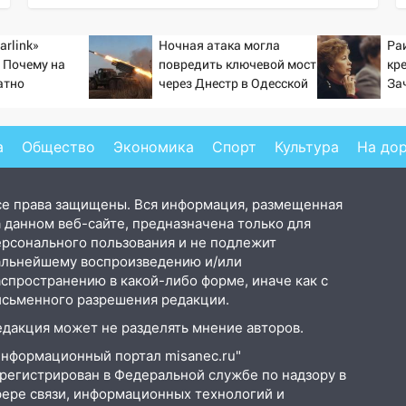
arlink»
Ночная атака могла
Ра
 Почему на
повредить ключевой мост
кр
атно
через Днестр в Одесской
За
ь точность
области
тр
по объектам
ка
а
Общество
Экономика
Спорт
Культура
На до
се права защищены. Вся информация, размещенная
 данном веб-сайте, предназначена только для
ерсонального пользования и не подлежит
альнейшему воспроизведению и/или
аспространению в какой-либо форме, иначе как с
исьменного разрешения редакции.
едакция может не разделять мнение авторов.
Информационный портал misanec.ru"
арегистрирован в Федеральной службе по надзору в
фере связи, информационных технологий и