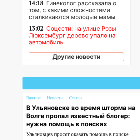
14:18
Гинеколог рассказала о
том, с какими сложностями
сталкиваются молодые мамы
13:02
Соцсети: на улице Розы
Люксембург дерево упало на
автомобиль
13:00
«Благоприятный период
Другие новости
для новых начинаний: гороскоп
для всех знаков зодиака на
неделю с 10 по 16 августа
13:00
На проспекте Тюленева в
Ульяновске образовалось
Важное
Новости
Статьи
«море»
В Ульяновске во время шторма на
12:57
В Ульяновской области
Волге пропал известный блогер:
ожидается крупный град
нужна помощь в поисках
12:11
Где есть бензин в
Ульяновцев просят оказать помощь в поиске
Ульяновске 9 августа: список