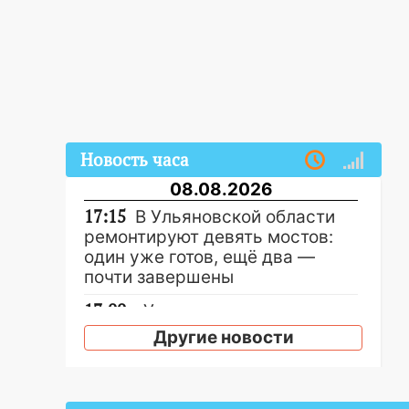
Новость часа
08.08.2026
17:15
В Ульяновской области
ремонтируют девять мостов:
один уже готов, ещё два —
почти завершены
17:00
«Ульяновскалипсис»:
последствия урагана 8 августа
Другие новости
16:38
Прогноз погоды в
Ульяновской области на 9
августа