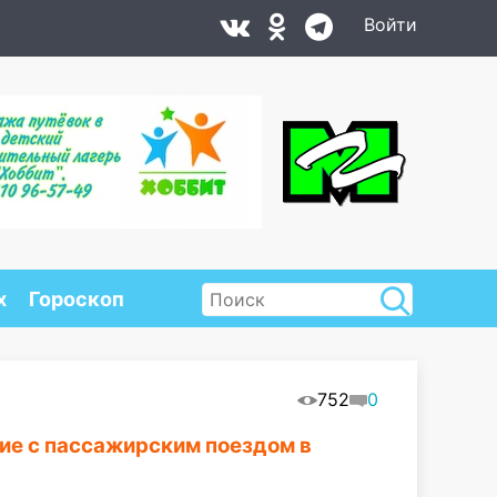
Войти
х
Гороскоп
752
0
е с пассажирским поездом в