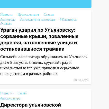
Новости
Происшествия
Статьи
#непогода
#последствия непогоды
#Ульяновск
#ураган
Ураган ударил по Ульяновску:
сорванные крыши, поваленные
деревья, затопленные улицы и
остановившиеся трамваи
Сильнейшая непогода обрушилась на Ульяновск
днём 8 августа. Ливень, крупный град и
шквалистый ветер уже привели к серьёзным
последствиям в разных районах
08.08.2026
Новости
Статьи
#прокуратура
Директора ульяновской