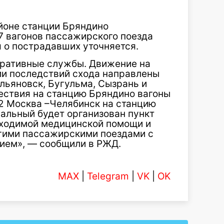
айоне станции Бряндино
7 вагонов пассажирского поезда
 о пострадавших уточняется.
еративные службы. Движение на
ии последствий схода направлены
льяновск, Бугульма, Сызрань и
ествия на станцию Бряндино вагоны
2 Москва –Челябинск на станцию
ральный будет организован пункт
бходимой медицинской помощи и
гими пассажирскими поездами с
ием», — сообщили в РЖД.
MAX
|
Telegram
|
VK
|
OK