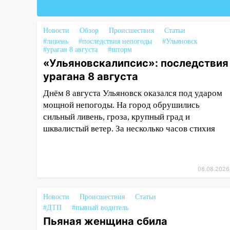
16:34
Из-за мощной непогоды в
Ульяновске отменили
Новости
Обзор
Происшествия
Статьи
фестиваль «Наше время»
#ливень
#последствия непогоды
#Ульяновск
#ураган 8 августа
#шторм
16:17
Мелекесский район
«Ульяновскалипсис»: последствия
первым в Ульяновской области
урагана 8 августа
намолотил более 100 тысяч
тонн зерна
Днём 8 августа Ульяновск оказался под ударом
мощной непогоды. На город обрушились
15:17
В колледжи и техникумы
сильный ливень, гроза, крупный град и
Ульяновской области подали
шквалистый ветер. За несколько часов стихия
более 10 тысяч заявлений
15:04
Фоторепортаж с улиц
Ульяновска после шторма:
08.08.2026
поваленные деревья и
затопленные улицы
Новости
Происшествия
Статьи
14:28
Ураган вырвал остановку
#ДТП
#пьяный водитель
на улице Деева в Заволжье
Пьяная женщина сбила