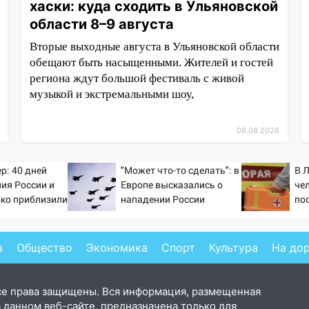
хаски: куда сходить в Ульяновской
области 8–9 августа
Вторые выходные августа в Ульяновской области
обещают быть насыщенными. Жителей и гостей
региона ждут большой фестиваль с живой
музыкой и экстремальными шоу,
08.08.2026
р: 40 дней
"Может что-то сделать": в
В 
ия России и
Европе высказались о
че
зко приблизили
нападении России
по
а Зеленского
а
Общество
Экономика
Спорт
Культура
На до
се права защищены. Вся информация, размещенная
 данном веб-сайте, предназначена только для