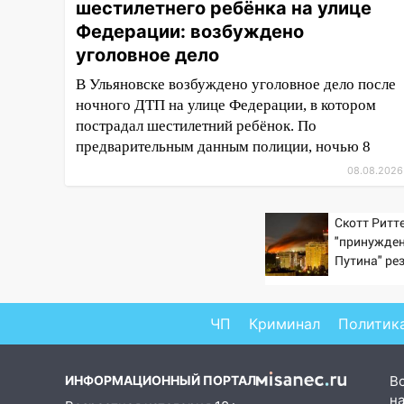
шестилетнего ребёнка на улице
14:26
Жители Ульяновска сами
пытаются расчистить ливнёвки,
Федерации: возбуждено
не дождавшись
уголовное дело
коммунальщиков
В Ульяновске возбуждено уголовное дело после
14:16
Шторм продолжает
ночного ДТП на улице Федерации, в котором
ломать город: на улице Любови
пострадал шестилетний ребёнок. По
Шевцовой рухнул светофор
предварительным данным полиции, ночью 8
08.08.2026
14:14
Студента из Ульяновска
обманули мошенники под
видом преподавателя
Скотт Ритте
"принужден
14:12
Куда жаловаться
Путина" ре
ульяновцам на упавшее дерево
крах режим
или затопленную улицу после
непогоды
ЧП
Криминал
Политик
13:59
В Новом городе
ураганным ветром сорвало
опалубку со строящегося дома
ИНФОРМАЦИОННЫЙ ПОРТАЛ
В
на