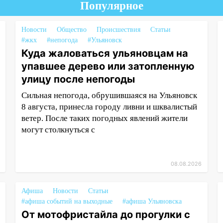
Популярное
Новости
Общество
Происшествия
Статьи
#жкх
#непогода
#Ульяновск
Куда жаловаться ульяновцам на
упавшее дерево или затопленную
улицу после непогоды
Сильная непогода, обрушившаяся на Ульяновск
8 августа, принесла городу ливни и шквалистый
ветер. После таких погодных явлений жители
могут столкнуться с
08.08.2026
Афиша
Новости
Статьи
#афиша событий на выходные
#афиша Ульяновска
От мотофристайла до прогулки с