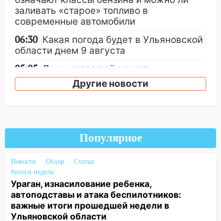
заливать «старое» топливо в
современные автомобили
06:30
Какая погода будет в Ульяновской
области днем 9 августа
05:05
День, когда всё может
измениться: гороскоп на 9 августа —
Другие новости
три знака получат шанс, который нельзя
упустить
08.08.2026
20:10
Во время урагана в Ульяновске на
Популярное
Волге перевернулась лодка
19:55
В Ульяновске упавшее дерево
Новости
Обзор
Статьи
заблокировало в машине двух женщин
#итоги недели
Ураган, изнасилование ребенка,
17:15
В Ульяновской области
автоподставы и атака беспилотников:
ремонтируют девять мостов: один уже
важные итоги прошедшей недели в
готов, ещё два — почти завершены
Ульяновской области