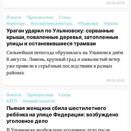
13:54
В мэрии Ульяновска рассказали,
08.08.2026
как устраняют последствия мощного
шторма
Новости
Происшествия
Статьи
#непогода
#последствия непогоды
#Ульяновск
#ураган
13:49
Стихия продолжает крушить
Ураган ударил по Ульяновску: сорванные
Ульяновск: дерево рухнуло на дом на
крыши, поваленные деревья, затопленные
Орджоникидзе
улицы и остановившиеся трамваи
13:47
На Нижней Террасе мощным
Сильнейшая непогода обрушилась на Ульяновск днём
ветром вырвало дерево с корнем
8 августа. Ливень, крупный град и шквалистый ветер
13:46
Сильный ветер сорвал крышу с
уже привели к серьёзным последствиям в разных
СТО на проспекте Созидателей
районах
08.08.2026
13:35
Непогода продолжает бить по
транспорту: в Ульяновске трамвай
Новости
Происшествия
Статьи
сошёл с рельсов
#ДТП
#пьяный водитель
13:22
Упавшие деревья перекрыли
Пьяная женщина сбила шестилетнего
дороги в Ульяновске: фото
ребёнка на улице Федерации: возбуждено
уголовное дело
13:17
Непогода в Ульяновске не
В Ульяновске возбуждено уголовное дело после
закончится сегодня: сильные ливни