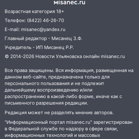
после ливня город снова уходит под
воду
Возрастная категория 18+
Телефон: (8422) 46-26-70
12:12
Прокуратура взяла на контроль
E-mail: misanec@yandex.ru
ДТП с шестилетним ребёнком на улице
Федерации
Главный редактор - Мисанец З.Ф.
Учредитель - ИП Мисанец Р.Р.
12:01
Пьяная женщина сбила
шестилетнего ребёнка на улице
© 2014-2026 Новости Ульяновска онлайн
misanec.ru
Федерации: возбуждено уголовное дело
Все права защищены. Вся информация, размещенная на
11:16
В Ульяновске ищут 37-летнего
данном веб-сайте, предназначена только для
мужчину, пропавшего ещё 19 июля
персонального пользования и не подлежит
дальнейшему воспроизведению и/или
10:30
От мотофристайла до прогулки с
распространению в какой-либо форме, иначе как с
хаски: куда сходить в Ульяновской
письменного разрешения редакции.
области 8–9 августа
Редакция может не разделять мнение авторов.
10:11
Директора ульяновской
"Информационный портал misanec.ru" зарегистрирован
«Нефтяной топливной компании» будут
в Федеральной службе по надзору в сфере связи,
судить за неуплату 48,4 млн рублей
информационных технологий и массовых
налогов