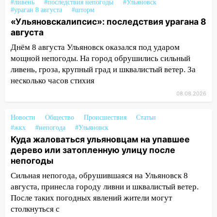
#ливень
#последствия непогоды
#Ульяновск
14:28
Ураган вырвал остановку на улице
#ураган 8 августа
#шторм
Деева в Заволжье
«Ульяновскалипсис»: последствия урагана 8
августа
14:26
Жители Ульяновска сами
пытаются расчистить ливнёвки, не
Днём 8 августа Ульяновск оказался под ударом
дождавшись коммунальщиков
мощной непогоды. На город обрушились сильный
ливень, гроза, крупный град и шквалистый ветер. За
14:16
Шторм продолжает ломать город:
несколько часов стихия
на улице Любови Шевцовой рухнул
светофор
08.08.2026
14:14
Студента из Ульяновска обманули
Новости
Общество
Происшествия
Статьи
мошенники под видом преподавателя
#жкх
#непогода
#Ульяновск
Куда жаловаться ульяновцам на упавшее
14:12
Куда жаловаться ульяновцам на
дерево или затопленную улицу после
упавшее дерево или затопленную улицу
непогоды
после непогоды
Сильная непогода, обрушившаяся на Ульяновск 8
13:59
В Новом городе ураганным
августа, принесла городу ливни и шквалистый ветер.
ветром сорвало опалубку со
После таких погодных явлений жители могут
строящегося дома
столкнуться с