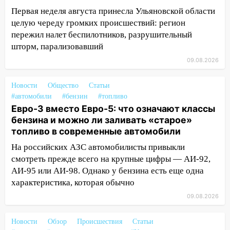
17:00
«Ульяновскалипсис»: последствия
Первая неделя августа принесла Ульяновской области
урагана 8 августа
целую череду громких происшествий: регион
пережил налет беспилотников, разрушительный
16:38
Прогноз погоды в Ульяновской
шторм, парализовавший
области на 9 августа
09.08.2026
16:34
Из-за мощной непогоды в
Ульяновске отменили фестиваль «Наше
Новости
Общество
Статьи
время»
#автомобили
#бензин
#топливо
Евро-3 вместо Евро-5: что означают классы
16:17
Мелекесский район первым в
бензина и можно ли заливать «старое»
Ульяновской области намолотил более
топливо в современные автомобили
100 тысяч тонн зерна
На российских АЗС автомобилисты привыкли
15:17
В колледжи и техникумы
смотреть прежде всего на крупные цифры — АИ-92,
Ульяновской области подали более 10
АИ-95 или АИ-98. Однако у бензина есть еще одна
тысяч заявлений
характеристика, которая обычно
15:04
Фоторепортаж с улиц Ульяновска
09.08.2026
после шторма: поваленные деревья и
затопленные улицы
Новости
Обзор
Происшествия
Статьи