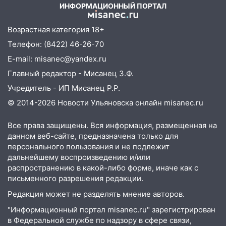
упустить
ИНФОРМАЦИОННЫЙ ПОРТАЛ
08.08.2026
Возрастная категория 18+
20:10
Во время урагана в Ульяновске на
Телефон: (8422) 46-26-70
Волге перевернулась лодка
E-mail: misanec@yandex.ru
19:55
В Ульяновске упавшее дерево
Главный редактор - Мисанец З.Ф.
заблокировало в машине двух женщин
Учредитель - ИП Мисанец Р.Р.
17:15
В Ульяновской области
© 2014-2026 Новости Ульяновска онлайн
misanec.ru
ремонтируют девять мостов: один уже
готов, ещё два — почти завершены
Все права защищены. Вся информация, размещенная на
17:00
«Ульяновскалипсис»: последствия
данном веб-сайте, предназначена только для
урагана 8 августа
персонального пользования и не подлежит
дальнейшему воспроизведению и/или
16:38
Прогноз погоды в Ульяновской
распространению в какой-либо форме, иначе как с
области на 9 августа
письменного разрешения редакции.
16:34
Из-за мощной непогоды в
Редакция может не разделять мнение авторов.
Ульяновске отменили фестиваль «Наше
"Информационный портал misanec.ru" зарегистрирован
время»
в Федеральной службе по надзору в сфере связи,