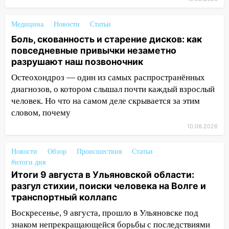
15:28
Соцсети: на «Ауди» упало дерево
в Новом городе
Медицина
Новости
Статьи
15:12
В Ульяновске выгорела кухня в
Боль, скованность и старение дисков: как
многоэтажке
повседневные привычки незаметно
14:18
разрушают наш позвоночник
Гинеколог рассказала о том, с
какими сложностями сталкиваются
Остеохондроз — один из самых распространённых
молодые мамы
диагнозов, о котором слышал почти каждый взрослый
человек. Но что на самом деле скрывается за этим
13:02
Соцсети: на улице Розы
словом, почему
Люксембург дерево упало на
автомобиль
10.08.2026
13:00
«Благоприятный период для
Новости
Обзор
Происшествия
Статьи
новых начинаний: гороскоп для всех
#итоги дня
знаков зодиака на неделю с 10 по 16
Итоги 9 августа в Ульяновской области:
августа
разгул стихии, поиски человека на Волге и
13:00
транспортный коллапс
На проспекте Тюленева в
Ульяновске образовалось «море»
Воскресенье, 9 августа, прошло в Ульяновске под
знаком непрекращающейся борьбы с последствиями
12:57
В Ульяновской области ожидается