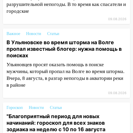
разрушительной непогоды. В то время как спасатели и
крупный град
городские
12:11
Где есть бензин в Ульяновске 9
09.08.2026
августа: список АЗС
11:55
Соцсети: светофор упал на
Важное
Новости
Статьи
машину во время сильного ливня в
В Ульяновске во время шторма на Волге
Ульяновске
пропал известный блогер: нужна помощь в
поисках
11:00
В Ульяновской области люди в
СНТ сидят без света
Ульяновцев просят оказать помощь в поиске
мужчины, который пропал на Волге во время шторма.
10:13
Прокуратура подвела итоги
Вчера, 8 августа, в разгар непогоды в акватории реки
недели в Ульяновской области
в районе
09:18
Из-за ливня заблокировано
09.08.2026
движение трамваев в Ульяновске
Гороскоп
Новости
Статьи
09:15
Ураган, изнасилование ребенка,
"Благоприятный период для новых
автоподставы и атака беспилотников:
начинаний: гороскоп для всех знаков
важные итоги прошедшей недели в
зодиака на неделю с 10 по 16 августа
Ульяновской области