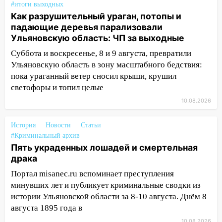
21:58
В Ульяновске около «нового»
#итоги выходных
моста утопили автомобиль «Вольво»
Как разрушительный ураган, потопы и
падающие деревья парализовали
20:20
Итоги 9 августа в Ульяновской
Ульяновскую область: ЧП за выходные
области: разгул стихии, поиски
Суббота и воскресенье, 8 и 9 августа, превратили
человека на Волге и транспортный
Ульяновскую область в зону масштабного бедствия:
коллапс
пока ураганный ветер сносил крыши, крушил
19:43
Из-за ураганного ветра упали
светофоры и топил целые
деревья в парке «Победы»
10.08.2026
18:00
Пепелище на Балтийской: в
Заволжье ульяновские спасатели
История
Новости
Статьи
ликвидировали крупный пожар
#Криминальный архив
Пять украденных лошадей и смертельная
17:15
Прогноз погоды на 10 августа в
драка
Ульяновской области
Портал misanec.ru вспоминает преступления
16:00
В Ульяновске во время шторма на
минувших лет и публикует криминальные сводки из
Волге пропал известный блогер: нужна
истории Ульяновской области за 8-10 августа. Днём 8
помощь в поисках
августа 1895 года в
10.08.2026