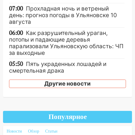
07:00
Прохладная ночь и ветреный
день: прогноз погоды в Ульяновске 10
августа
06:00
Как разрушительный ураган,
потопы и падающие деревья
парализовали Ульяновскую область: ЧП
за выходные
05:50
Пять украденных лошадей и
смертельная драка
05:00
Боль, скованность и старение
Другие новости
дисков: как повседневные привычки
незаметно разрушают наш позвоночник
03:00
День скрытых ловушек и
внезапных подарков судьбы: гороскоп
Популярное
на 10 августа
09.08.2026
Новости
Обзор
Статьи