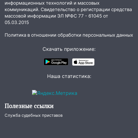
информационных технологий и массовых
16:17
Мелекесский район первым в
коммуникаций. Свидетельство о регистрации средства
Ульяновской области намолотил более
массовой информации ЭЛ №ФС 77 - 61045 от
100 тысяч тонн зерна
05.03.2015
15:17
В колледжи и техникумы
Политика в отношении обработки персональных данных
Ульяновской области подали более 10
тысяч заявлений
Скачать приложение:
15:04
Фоторепортаж с улиц Ульяновска
после шторма: поваленные деревья и
затопленные улицы
Наша статистика:
14:28
Ураган вырвал остановку на улице
Деева в Заволжье
14:26
Жители Ульяновска сами
пытаются расчистить ливнёвки, не
Полезные ссылки
дождавшись коммунальщиков
Служба судебных приставов
14:16
Шторм продолжает ломать город:
на улице Любови Шевцовой рухнул
светофор