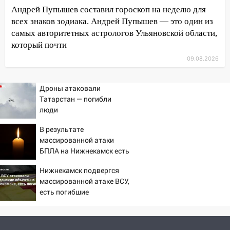
Андрей Пупышев составил гороскоп на неделю для
08:20
В Ульяновске восстановили
всех знаков зодиака. Андрей Пупышев — это один из
трамвайную и троллейбусную
самых авторитетных астрологов Ульяновской области,
инфраструктуру после шторма
который почти
08:19
Внимание! В Цильнинском районе
09.08.2026
пропал 67-летний мужчина
08:11
На Ульяновск снова надвигается
Дроны атаковали
непогода
Татарстан — погибли
люди
07:30
Евро-3 вместо Евро-5: что
означают классы бензина и можно ли
В результате
заливать «старое» топливо в
массированной атаки
современные автомобили
БПЛА на Нижнекамск есть
погибшие
06:30
Какая погода будет в Ульяновской
Нижнекамск подвергся
области днем 9 августа
массированной атаке ВСУ,
есть погибшие
05:05
День, когда всё может
измениться: гороскоп на 9 августа —
три знака получат шанс, который нельзя