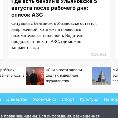
Где есть бензин в Ульяновске 5
августа после рабочего дня:
список АЗС
Ситуация с бензином в Ульяновске остается
напряженной, хотя уже и появились
положительные тенденции. Водители
продолжают искать АЗС, где можно
заправиться, а
05.08.2026
 ребёнок
«Они в гости вдвоем
МИ
-за непогоды в
ходят»: известная
ус
журналистка
пе
подтвердила роман
Ук
Бондарчука и Исаковой
а
Общество
Экономика
Спорт
Культура
На до
се права защищены. Вся информация, размещенная