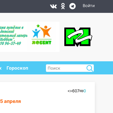
Войти
х
Гороскоп
607
0
15 апреля