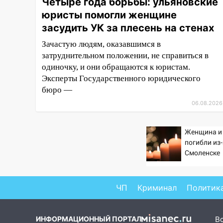
Четыре года борьбы: ульяновские
завели дело на агрессивную
юристы помогли женщине
женщину
засудить УК за плесень на стенах
15:47
На улице Радищева
Зачастую людям, оказавшимся в
сбили курьера: крупная авария
затруднительном положении, не справиться в
в Ульяновске
одиночку, и они обращаются к юристам.
15:15
Проводил до квартиры и
Эксперты Государственного юридического
ограбил: новый кавалер
бюро —
женщины оказался
06.08.2026
рецидивистом
14:26
В Ульяновске ограничат
Женщина и
движение по улице Ефремова
погибли из
Смоленске
14:23
67% ульяновцев готовы
передумать увольняться, если
им повысят зарплату
ЧП
Криминал
Политик
14:01
Инсценировали ДТП и
получили более 4,6 миллиона
ИНФОРМАЦИОННЫЙ ПОРТАЛ
В
рублей: перед судом