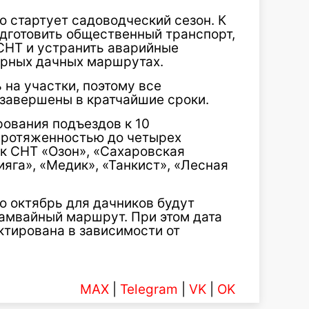
о стартует садоводческий сезон. К
одготовить общественный транспорт,
 СНТ и устранить аварийные
ярных дачных маршрутах.
на участки, поэтому все
завершены в кратчайшие сроки.
ования подъездов к 10
протяженностью до четырех
 к СНТ «Озон», «Сахаровская
яга», «Медик», «Танкист», «Лесная
по октябрь для дачников будут
рамвайный маршрут. При этом дата
ктирована в зависимости от
MAX
|
Telegram
|
VK
|
OK