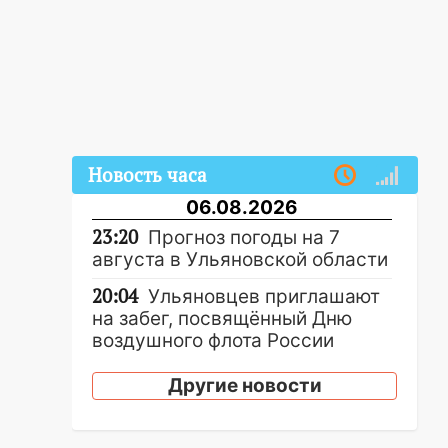
Новость часа
06.08.2026
23:20
Прогноз погоды на 7
августа в Ульяновской области
20:04
Ульяновцев приглашают
на забег, посвящённый Дню
воздушного флота России
19:12
В Ульяновской области
Другие новости
руководителя частной
компании наказали за сокрытие
прошлого своего сотрудник