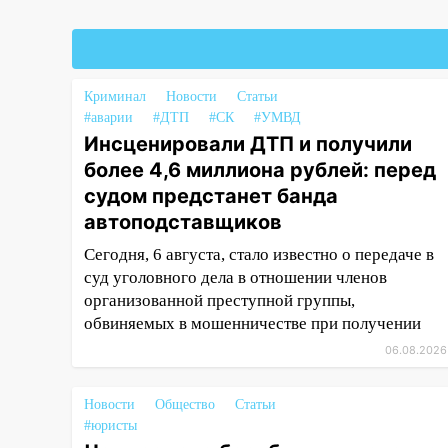
18:02
В Ульяновск едут звезды
баскетбола!
17:08
Ульяновский областной
Криминал
Новости
Статьи
суд оставил в силе приговор
#аварии
#ДТП
#СК
#УМВД
руководству
Инсценировали ДТП и получили
«УльяновскФармации» за
более 4,6 миллиона рублей: перед
махинации на 3,2 млн рублей
судом предстанет банда
16:09
Ветераны легкой
автоподставщиков
атлетики из Ульяновска
Сегодня, 6 августа, стало известно о передаче в
успешно выступили на
суд уголовного дела в отношении членов
Чемпионате России
организованной преступной группы,
16:02
В Ульяновской области
обвиняемых в мошенничестве при получении
убрали более 28% площадей
06.08.2026
зерновых и зернобобовых
культур
Новости
Общество
Статьи
15:51
Бросила кирпич в жену
#юристы
брата: в Ульяновской области