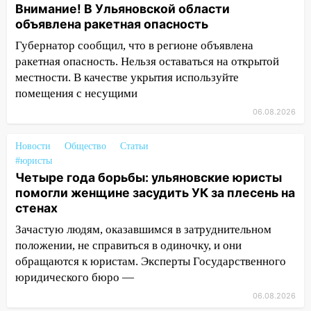
Внимание! В Ульяновской области
11:49
Снят режим «Ракетная
объявлена ракетная опасность
опасность» на территории Ульяновской
области
Губернатор сообщил, что в регионе объявлена
ракетная опасность. Нельзя оставаться на открытой
11:30
Кабмин РФ разрешил до 1 июля
местности. В качестве укрытия используйте
2027 года импорт, выпуск и обращение
помещения с несущими
бензина Евро 2, Евро 3, Евро 4
06.08.2026
11:12
Соцсети: на Рябикова автомобиль
врезался в забор
Новости
Общество
Статьи
#юристы
10:27
Где есть бензин в Ульяновске
Четыре года борьбы: ульяновские юристы
днем 6 августа: список АЗС
помогли женщине засудить УК за плесень на
10:16
Внимание! В Ульяновской области
стенах
объявлена ракетная опасность
Зачастую людям, оказавшимся в затруднительном
10:00
положении, не справиться в одиночку, и они
В Старомайнском районе утонул
51-летний мужчина
обращаются к юристам. Эксперты Государственного
юридического бюро —
09:50
В Ульяновске черный коршун
06.08.2026
застрял в тепловозе