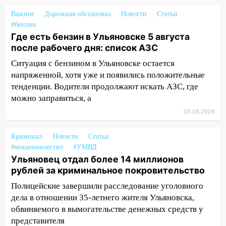
09:44
Ульяновские спасатели помогли
Важное
Дорожная обстановка
Новости
Статьи
юному велосипедисту на улице
#бензин
Чернышевского
Где есть бензин в Ульяновске 5 августа
после рабочего дня: список АЗС
08:21
В Заволжском районе украли два
Ситуация с бензином в Ульяновске остается
велосипеда
напряженной, хотя уже и появились положительные
07:18
В Ульяновск идет
тенденции. Водители продолжают искать АЗС, где
тридцатиградусная жара: какая будет
можно заправиться, а
погода в четверг
05.08.2026
06:00
Четыре года борьбы: ульяновские
юристы помогли женщине засудить УК
Криминал
Новости
Статьи
за плесень на стенах
#мошенничество
#УМВД
Ульяновец отдал более 14 миллионов
05:00
Кому 6 августа звезды сулят
рублей за криминальное покровительство
прибыль, а кому — испытания на
Полицейские завершили расследование уголовного
прочность
дела в отношении 35-летнего жителя Ульяновска,
05.08.2026
обвиняемого в вымогательстве денежных средств у
22:58
Соцсети: на проспекте Тюленева
представителя