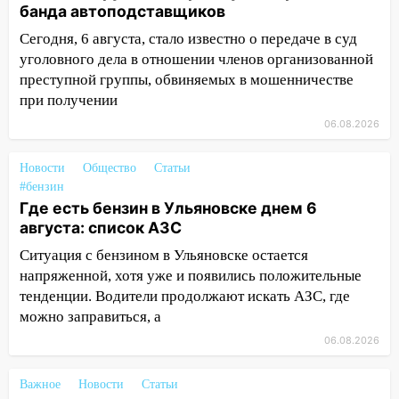
передумать увольняться, если им
банда автоподставщиков
повысят зарплату
Сегодня, 6 августа, стало известно о передаче в суд
14:01
Инсценировали ДТП и получили
уголовного дела в отношении членов организованной
более 4,6 миллиона рублей: перед
преступной группы, обвиняемых в мошенничестве
судом предстанет банда
при получении
автоподставщиков
06.08.2026
13:36
В Инзе произошел крупный пожар
Новости
Общество
Статьи
13:00
В суде защитили репутацию
#бензин
мужчины, которого необоснованно
Где есть бензин в Ульяновске днем 6
обвиняли в жестоком обращении с
августа: список АЗС
животными
Ситуация с бензином в Ульяновске остается
12:28
Миллион на «льготниках»: в
напряженной, хотя уже и появились положительные
Ульяновской области перевозчик
тенденции. Водители продолжают искать АЗС, где
провернул хитрую схему с чужими
можно заправиться, а
проездными
06.08.2026
12:10
Ульяновский алиментщик накопил
120 тысяч долга
Важное
Новости
Статьи