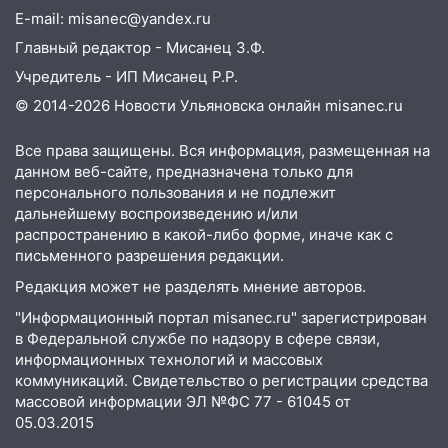
16:12
Едва не перерезал горло: в
E-mail: misanec@yandex.ru
Вешкайме посиделки с судимым
Главный редактор - Мисанец З.Ф.
знакомым закончились для женщины
Учредитель - ИП Мисанец Р.Р.
больницей
© 2014-2026 Новости Ульяновска онлайн
misanec.ru
16:06
18-летняя девушка без прав
перевернулась на мопеде и попала в
Все права защищены. Вся информация, размещенная на
больницу
данном веб-сайте, предназначена только для
персонального пользования и не подлежит
15:59
Ульяновец отдал более 14
дальнейшему воспроизведению и/или
миллионов рублей за криминальное
распространению в какой-либо форме, иначе как с
покровительство
письменного разрешения редакции.
15:32
На «кольце» кроссовер сбил 18-
Редакция может не разделять мнение авторов.
летнего мопедиста
"Информационный портал misanec.ru" зарегистрирован
15:00
В Ульяновске после тройного ДТП
в Федеральной службе по надзору в сфере связи,
информационных технологий и массовых
госпитализировали 25-летнего байкера
коммуникаций. Свидетельство о регистрации средства
14:32
На Ульяновскую область
массовой информации ЭЛ №ФС 77 - 61045 от
надвигается жара
05.03.2015