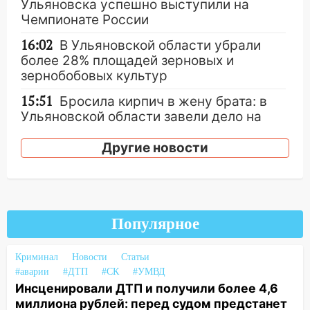
Ульяновска успешно выступили на
Чемпионате России
16:02
В Ульяновской области убрали
более 28% площадей зерновых и
зернобобовых культур
15:51
Бросила кирпич в жену брата: в
Ульяновской области завели дело на
агрессивную женщину
Другие новости
15:47
На улице Радищева сбили
курьера: крупная авария в Ульяновске
15:15
Проводил до квартиры и ограбил:
новый кавалер женщины оказался
Популярное
рецидивистом
14:26
В Ульяновске ограничат движение
Криминал
Новости
Статьи
по улице Ефремова
#аварии
#ДТП
#СК
#УМВД
Инсценировали ДТП и получили более 4,6
14:23
67% ульяновцев готовы
миллиона рублей: перед судом предстанет