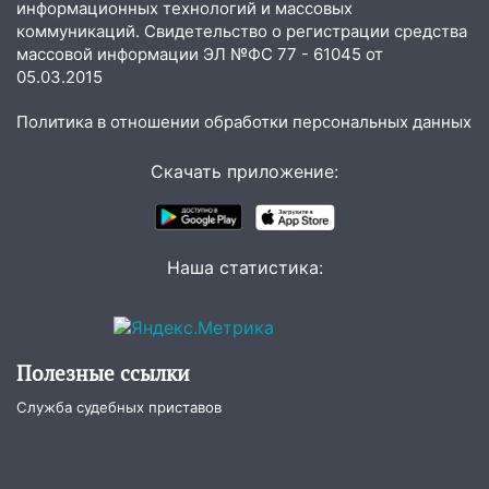
ракетную опасность: звучат сирены
информационных технологий и массовых
коммуникаций. Свидетельство о регистрации средства
07.08.2026
массовой информации ЭЛ №ФС 77 - 61045 от
20:40
Ульяновские аграрии смогут
05.03.2015
купить тракторы с отсрочкой платежа
до декабря
Политика в отношении обработки персональных данных
19:34
В следственном управлении
Скачать приложение:
состоялось торжественное
мероприятие, приуроченное к
празднованию Дня сотрудника органов
следствия Российской Федерации
Наша статистика:
19:30
Ульяновцев приглашают
поддержать «Симбирскую чебурашку»
на фестивале «ФормАРТ»
Полезные ссылки
18:11
Ульяновская область стала
пилотным регионом проекта
Служба судебных приставов
«Культурное долголетие»
17:23
Прогноз погоды в Ульяновской