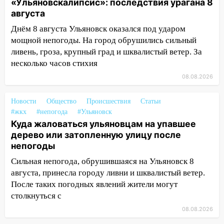
«Ульяновскалипсис»: последствия урагана 8
14:28
Ураган вырвал остановку на улице
августа
Деева в Заволжье
Днём 8 августа Ульяновск оказался под ударом
14:26
Жители Ульяновска сами
мощной непогоды. На город обрушились сильный
пытаются расчистить ливнёвки, не
ливень, гроза, крупный град и шквалистый ветер. За
дождавшись коммунальщиков
несколько часов стихия
14:16
Шторм продолжает ломать город:
08.08.2026
на улице Любови Шевцовой рухнул
светофор
Новости
Общество
Происшествия
Статьи
14:14
#жкх
#непогода
Студента из Ульяновска обманули
#Ульяновск
Куда жаловаться ульяновцам на упавшее
мошенники под видом преподавателя
дерево или затопленную улицу после
14:12
Куда жаловаться ульяновцам на
непогоды
упавшее дерево или затопленную улицу
Сильная непогода, обрушившаяся на Ульяновск 8
после непогоды
августа, принесла городу ливни и шквалистый ветер.
13:59
В Новом городе ураганным
После таких погодных явлений жители могут
ветром сорвало опалубку со
столкнуться с
строящегося дома
08.08.2026