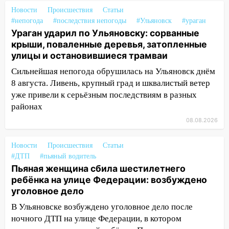
13:54
В мэрии Ульяновска рассказали,
как устраняют последствия мощного
Новости
Происшествия
Статьи
#непогода
шторма
#последствия непогоды
#Ульяновск
#ураган
Ураган ударил по Ульяновску: сорванные
13:49
Стихия продолжает крушить
крыши, поваленные деревья, затопленные
Ульяновск: дерево рухнуло на дом на
улицы и остановившиеся трамваи
Орджоникидзе
Сильнейшая непогода обрушилась на Ульяновск днём
13:47
На Нижней Террасе мощным
8 августа. Ливень, крупный град и шквалистый ветер
ветром вырвало дерево с корнем
уже привели к серьёзным последствиям в разных
районах
13:46
Сильный ветер сорвал крышу с
08.08.2026
СТО на проспекте Созидателей
13:35
Непогода продолжает бить по
Новости
Происшествия
Статьи
транспорту: в Ульяновске трамвай
#ДТП
#пьяный водитель
сошёл с рельсов
Пьяная женщина сбила шестилетнего
ребёнка на улице Федерации: возбуждено
13:22
Упавшие деревья перекрыли
уголовное дело
дороги в Ульяновске: фото
В Ульяновске возбуждено уголовное дело после
13:17
Непогода в Ульяновске не
ночного ДТП на улице Федерации, в котором
закончится сегодня: сильные ливни