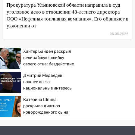
после ливня город снова уходит под
Прокуратура Ульяновской области направила в суд
воду
уголовное дело в отношении 48-летнего директора
ООО «Нефтяная топливная компания». Его обвиняют в
12:12
Прокуратура взяла на контроль
уклонении от
ДТП с шестилетним ребёнком на улице
Федерации
08.08.2026
12:01
Пьяная женщина сбила
Хантер Байден раскрыл
шестилетнего ребёнка на улице
величайшую ошибку
Федерации: возбуждено уголовное дело
своего отца: бездействие
11:16
В Ульяновске ищут 37-летнего
против Трампа
Дмитрий Медведев:
мужчину, пропавшего ещё 19 июля
важнее всего
10:30
От мотофристайла до прогулки с
национальные интересы
хаски: куда сходить в Ульяновской
России
Катерина Шпица
области 8–9 августа
раскрыла диагноз
10:11
Директора ульяновской
новорожденного сына:
«Нефтяной топливной компании» будут
больше молчать нет
судить за неуплату 48,4 млн рублей
смысла
налогов