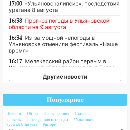
17:00
«Ульяновскалипсис»: последствия
урагана 8 августа
16:38
Прогноз погоды в Ульяновской
области на 9 августа
16:34
Из-за мощной непогоды в
Ульяновске отменили фестиваль «Наше
время»
16:17
Мелекесский район первым в
Ульяновской области намолотил более
100 тысяч тонн зерна
Другие новости
15:17
В колледжи и техникумы
Ульяновской области подали более 10
тысяч заявлений
Популярное
15:04
Фоторепортаж с улиц Ульяновска
Новости
после шторма: поваленные деревья и
Обзор
Происшествия
Статьи
#ливень
#последствия непогоды
#Ульяновск
затопленные улицы
#ураган 8 августа
#шторм