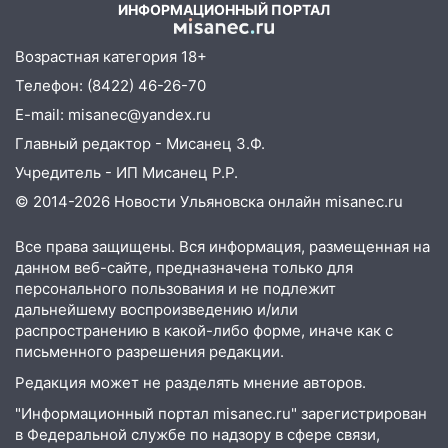
ИНФОРМАЦИОННЫЙ ПОРТАЛ
09:28
Дети на дорогах: пострадали
велосипедисты, мотоциклисты и
Возрастная категория 18+
пешеходы. Обзор крупных аварий в
Телефон: (8422) 46-26-70
Ульяновской области
E-mail: misanec@yandex.ru
08:30
Поджог со свечой, 16 сгоревших
Главный редактор - Мисанец З.Ф.
домов и выстрел за водку
Учредитель - ИП Мисанец Р.Р.
07:50
Какая погоды будет днем 8
© 2014-2026 Новости Ульяновска онлайн
misanec.ru
августа
06:45
Императорский мост в
Все права защищены. Вся информация, размещенная на
данном веб-сайте, предназначена только для
Ульяновске останется закрытым до
персонального пользования и не подлежит
утра 10 августа
дальнейшему воспроизведению и/или
05:18
Судьба готовит сюрприз: гороскоп
распространению в какой-либо форме, иначе как с
на 8 августа — кому повезет с
письменного разрешения редакции.
деньгами, а кого ждет неожиданная
Редакция может не разделять мнение авторов.
встреча
"Информационный портал misanec.ru" зарегистрирован
04:47
В Ульяновской области объявили
в Федеральной службе по надзору в сфере связи,