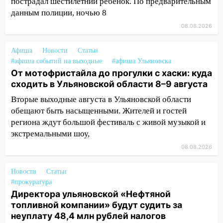
пострадал шестилетний ребёнок. По предварительным
сохранятся 9 августа
данным полиции, ночью 8
13:15
Трижды «брал в долг» без спроса:
08.08.2026
житель Вешкаймского района похитил у
знакомого 191 тысячу рублей
Афиша
Новости
Статьи
#афиша событий на выходные
#афиша Ульяновска
13:14
Ураган оторвал светофор на
От мотофристайла до прогулки с хаски: куда
проспекте Филатова в Ульяновске
сходить в Ульяновской области 8–9 августа
13:12
Дерево пробило крышу дома на
Вторые выходные августа в Ульяновской области
Новгородской в Ульяновске и рухнуло
обещают быть насыщенными. Жителей и гостей
на электрощит
региона ждут большой фестиваль с живой музыкой и
экстремальными шоу,
13:10
В Заволжском районе дерево
упало во дворе
08.08.2026
13:08
Ураган ударил по Ульяновску:
Новости
Статьи
сорванные крыши, поваленные деревья,
#прокуратура
затопленные улицы и остановившиеся
Директора ульяновской «Нефтяной
трамваи
топливной компании» будут судить за
неуплату 48,4 млн рублей налогов
12:17
Ульяновск накрыл крупный град: