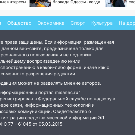
ные интересы
блокада Одессы - когда
сво
же в командовании ВМФ
пр
России за это полетят
головы?
а
Общество
Экономика
Спорт
Культура
На до
се права защищены. Вся информация, размещенная
 данном веб-сайте, предназначена только для
ерсонального пользования и не подлежит
альнейшему воспроизведению и/или
аспространению в какой-либо форме, иначе как с
исьменного разрешения редакции.
едакция может не разделять мнение авторов.
Информационный портал misanec.ru"
арегистрирован в Федеральной службе по надзору в
фере связи, информационных технологий и
ассовых коммуникаций. Свидетельство о
егистрации средства массовой информации ЭЛ
С 77 - 61045 от 05.03.2015