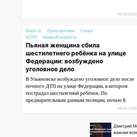
15:04
Фоторепортаж с улиц
Ульяновска после шторма:
08.08.2026
поваленные деревья и
затопленные улицы
Новости
Происшествия
Статьи
14:28
Ураган вырвал остановку
#ДТП
#пьяный водитель
на улице Деева в Заволжье
Пьяная женщина сбила
14:26
шестилетнего ребёнка на улице
Жители Ульяновска сами
пытаются расчистить ливнёвки,
Федерации: возбуждено
не дождавшись
уголовное дело
коммунальщиков
В Ульяновске возбуждено уголовное дело после
14:16
Шторм продолжает
ночного ДТП на улице Федерации, в котором
ломать город: на улице Любови
пострадал шестилетний ребёнок. По
Шевцовой рухнул светофор
предварительным данным полиции, ночью 8
14:14
Студента из Ульяновска
08.08.2026
обманули мошенники под
видом преподавателя
Дмитрий М
важнее все
14:12
Куда жаловаться