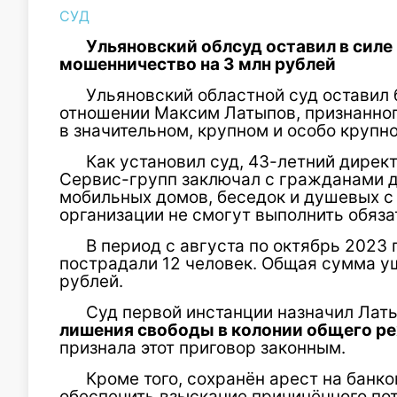
СУД
Ульяновский облсуд оставил в силе
мошенничество на 3 млн рублей
Ульяновский областной суд оставил 
отношении
Максим Латыпов
, признанн
в значительном, крупном и особо крупн
Как установил суд, 43-летний дирек
Сервис-групп
заключал с гражданами д
мобильных домов, беседок и душевых с т
организации не смогут выполнить обяза
В период с августа по октябрь 2023
пострадали 12 человек. Общая сумма у
рублей.
Суд первой инстанции назначил Лат
лишения свободы в колонии общего р
признала этот приговор законным.
Кроме того, сохранён арест на банк
обеспечить взыскание причинённого п