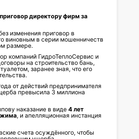
 приговор директору фирм за
без изменения приговор в
ого виновным в серии мошенничеств
ом размере.
тор компаний
ГидроТеплоСервис
и
оговоры на строительство бань,
уалетом, заранее зная, что его
тельства.
 года от действий предпринимателя
щерба превысила 3 миллиона
ыпову наказание в виде
4 лет
ежима
, и апелляционная инстанция
овские счета осуждённого, чтобы
отерпевшим ущерба.