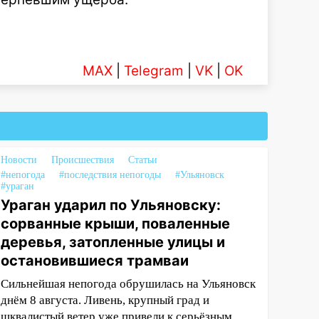
MAX
|
Telegram
|
VK
|
OK
Новости
Происшествия
Статьи
#непогода
#последствия непогоды
#Ульяновск
#ураган
Ураган ударил по Ульяновску:
сорванные крыши, поваленные
деревья, затопленные улицы и
остановившиеся трамваи
Сильнейшая непогода обрушилась на Ульяновск
днём 8 августа. Ливень, крупный град и
шквалистый ветер уже привели к серьёзным