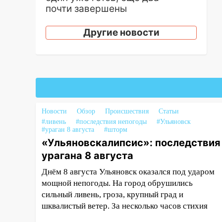
почти завершены
17:00
«Ульяновскалипсис»:
Другие новости
последствия урагана 8 августа
16:38
Прогноз погоды в
Ульяновской области на 9
августа
16:34
Из-за мощной непогоды в
Ульяновске отменили
Новости
Обзор
Происшествия
Статьи
фестиваль «Наше время»
#ливень
#последствия непогоды
#Ульяновск
#ураган 8 августа
#шторм
16:17
Мелекесский район
«Ульяновскалипсис»: последствия
первым в Ульяновской области
урагана 8 августа
намолотил более 100 тысяч
тонн зерна
Днём 8 августа Ульяновск оказался под ударом
мощной непогоды. На город обрушились
15:17
В колледжи и техникумы
сильный ливень, гроза, крупный град и
Ульяновской области подали
шквалистый ветер. За несколько часов стихия
более 10 тысяч заявлений