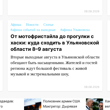
08.08.2026
Афиша
Новости
Статьи
#афиша событий на выходные
#афиша Ульяновска
От мотофристайла до прогулки с
хаски: куда сходить в Ульяновской
области 8–9 августа
Вторые выходные августа в Ульяновской области
обещают быть насыщенными. Жителей и гостей
региона ждут большой фестиваль с живой
музыкой и экстремальными шоу,
08.08.2026
едведев:
Полковник армии США
Ха
го
Макгрегор: Дырявая
ве