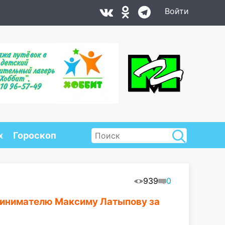
Войти
х
Гороскоп
939
0
принимателю Максиму Латыпову за