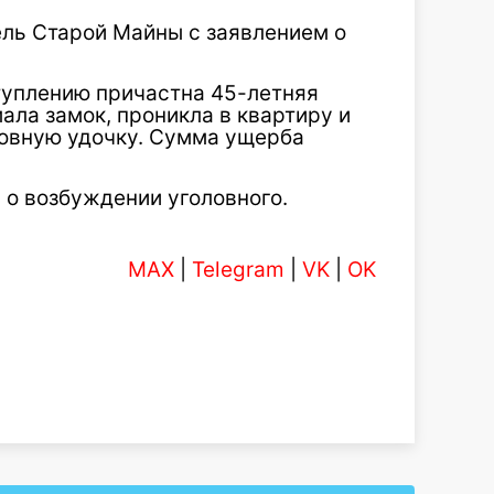
ель Старой Майны с заявлением о
туплению причастна 45-летняя
ла замок, проникла в квартиру и
ловную удочку. Сумма ущерба
 о возбуждении уголовного.
MAX
|
Telegram
|
VK
|
OK