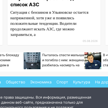
список АЗС
Ситуация с бензином в Ульяновске остается
напряженной, хотя уже и появились
положительные тенденции. Водители
продолжают искать АЗС, где можно
заправиться, а
05.08.2026
ать блокаду
Пыталась спасти малыша
В 
рскими
и погибла с ним: женщина
об
дем в
разбилась насмерть на
ст
 А еще дальше
глазах у детей 06/08/2026
по
адмиралы не
– Новости
ме
?
а
Общество
Экономика
Спорт
Культура
На до
се права защищены. Вся информация, размещенная
 данном веб-сайте, предназначена только для
ерсонального пользования и не подлежит