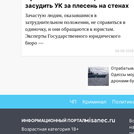
14:23
засудить УК за плесень на стенах
67% ульяновцев готовы
передумать увольняться, если
Зачастую людям, оказавшимся в
им повысят зарплату
затруднительном положении, не справиться в
14:01
одиночку, и они обращаются к юристам.
Инсценировали ДТП и
получили более 4,6 миллиона
Эксперты Государственного юридического
рублей: перед судом
бюро —
предстанет банда
06.08.2026
автоподставщиков
13:36
В Инзе произошел
Отрабатыв
крупный пожар
Одессы мо
дронами бу
13:00
В суде защитили
Заполярье?
репутацию мужчины, которого
забраться 
необоснованно обвиняли в
пробовали
ЧП
Криминал
Политик
жестоком обращении с
животными
ИНФОРМАЦИОННЫЙ ПОРТАЛ
В
12:28
Миллион на «льготниках»:
на
в Ульяновской области
Возрастная категория 18+
п