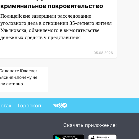
криминальное покровительство
Полицейские завершили расследование
уголовного дела в отношении 35-летнего жителя
Ульяновска, обвиняемого в вымогательстве
денежных средств у представителя
05.08.2026
«Салавате Юлаеве»
ъяснили,почему не
али активно
дписывать игроков в
жсезонье
рогах
Гороскоп
Скачать приложение: