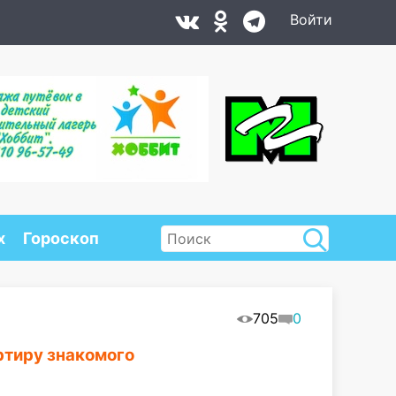
Войти
х
Гороскоп
705
0
ртиру знакомого