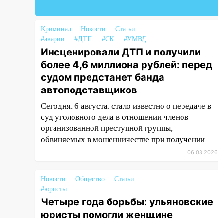
16:02
В Ульяновской области
убрали более 28% площадей
зерновых и зернобобовых
Криминал
Новости
Статьи
культур
#аварии
#ДТП
#СК
#УМВД
Инсценировали ДТП и получили
15:51
Бросила кирпич в жену
более 4,6 миллиона рублей: перед
брата: в Ульяновской области
судом предстанет банда
завели дело на агрессивную
автоподставщиков
женщину
Сегодня, 6 августа, стало известно о передаче в
15:47
На улице Радищева
суд уголовного дела в отношении членов
сбили курьера: крупная авария
организованной преступной группы,
в Ульяновске
обвиняемых в мошенничестве при получении
15:15
Проводил до квартиры и
06.08.2026
ограбил: новый кавалер
женщины оказался
рецидивистом
Новости
Общество
Статьи
#юристы
14:26
В Ульяновске ограничат
Четыре года борьбы: ульяновские
движение по улице Ефремова
юристы помогли женщине