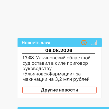
Новость часа
06.08.2026
17:08
Ульяновский областной
суд оставил в силе приговор
руководству
«УльяновскФармации» за
махинации на 3,2 млн рублей
16:09
Ветераны легкой
Другие новости
атлетики из Ульяновска
успешно выступили на
Чемпионате России