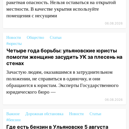
ракетная опасность. Нельзя оставаться на открытой
местности. В качестве укрытия используйте
11:49
Снят режим «Ракетная
помещения с несущими
опасность» на территории Ульяновской
области
06.08.2026
11:30
Кабмин РФ разрешил до 1 июля
Новости
Общество
Статьи
2027 года импорт, выпуск и обращение
#юристы
бензина Евро 2, Евро 3, Евро 4
Четыре года борьбы: ульяновские юристы
11:12
Соцсети: на Рябикова автомобиль
помогли женщине засудить УК за плесень на
врезался в забор
стенах
Зачастую людям, оказавшимся в затруднительном
10:27
Где есть бензин в Ульяновске
положении, не справиться в одиночку, и они
днем 6 августа: список АЗС
обращаются к юристам. Эксперты Государственного
10:16
Внимание! В Ульяновской области
юридического бюро —
объявлена ракетная опасность
06.08.2026
10:00
В Старомайнском районе утонул
51-летний мужчина
Важное
Дорожная обстановка
Новости
Статьи
#бензин
09:50
В Ульяновске черный коршун
Где есть бензин в Ульяновске 5 августа