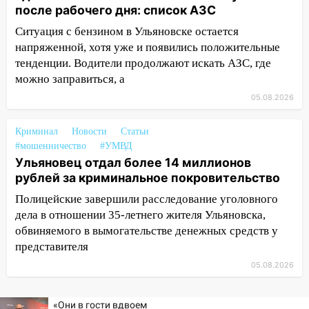
застрял в тепловозе
после рабочего дня: список АЗС
09:44
Ульяновские спасатели помогли
Ситуация с бензином в Ульяновске остается
юному велосипедисту на улице
напряженной, хотя уже и появились положительные
Чернышевского
тенденции. Водители продолжают искать АЗС, где
можно заправиться, а
08:21
В Заволжском районе украли два
05.08.2026
велосипеда
07:18
В Ульяновск идет
Криминал
Новости
Статьи
тридцатиградусная жара: какая будет
#мошенничество
#УМВД
погода в четверг
Ульяновец отдал более 14 миллионов
рублей за криминальное покровительство
06:00
Четыре года борьбы: ульяновские
юристы помогли женщине засудить УК
Полицейские завершили расследование уголовного
за плесень на стенах
дела в отношении 35-летнего жителя Ульяновска,
обвиняемого в вымогательстве денежных средств у
05:00
Кому 6 августа звезды сулят
представителя
прибыль, а кому — испытания на
05.08.2026
прочность
05.08.2026
«Они в гости вдвоем