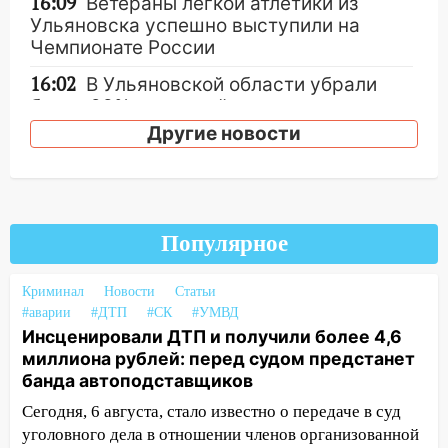
16:09
Ветераны легкой атлетики из
Ульяновска успешно выступили на
Чемпионате России
16:02
В Ульяновской области убрали
более 28% площадей зерновых и
зернобобовых культур
Другие новости
15:51
Бросила кирпич в жену брата: в
Ульяновской области завели дело на
агрессивную женщину
Популярное
15:47
На улице Радищева сбили
курьера: крупная авария в Ульяновске
Криминал
Новости
Статьи
15:15
Проводил до квартиры и ограбил:
#аварии
#ДТП
#СК
#УМВД
новый кавалер женщины оказался
Инсценировали ДТП и получили более 4,6
рецидивистом
миллиона рублей: перед судом предстанет
банда автоподставщиков
14:26
В Ульяновске ограничат движение
по улице Ефремова
Сегодня, 6 августа, стало известно о передаче в суд
уголовного дела в отношении членов организованной
14:23
67% ульяновцев готовы