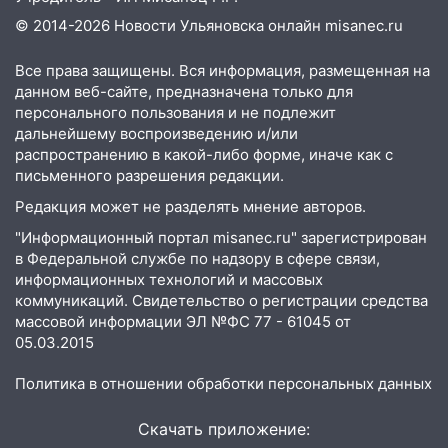
© 2014-2026 Новости Ульяновска онлайн
misanec.ru
16:12
Едва не перерезал горло: в
Вешкайме посиделки с судимым
Все права защищены. Вся информация, размещенная на
знакомым закончились для женщины
данном веб-сайте, предназначена только для
больницей
персонального пользования и не подлежит
дальнейшему воспроизведению и/или
16:06
18-летняя девушка без прав
распространению в какой-либо форме, иначе как с
перевернулась на мопеде и попала в
письменного разрешения редакции.
больницу
Редакция может не разделять мнение авторов.
15:59
Ульяновец отдал более 14
"Информационный портал misanec.ru" зарегистрирован
миллионов рублей за криминальное
в Федеральной службе по надзору в сфере связи,
покровительство
информационных технологий и массовых
15:32
На «кольце» кроссовер сбил 18-
коммуникаций. Свидетельство о регистрации средства
летнего мопедиста
массовой информации ЭЛ №ФС 77 - 61045 от
05.03.2015
15:00
В Ульяновске после тройного ДТП
госпитализировали 25-летнего байкера
Политика в отношении обработки персональных данных
14:32
На Ульяновскую область
Скачать приложение:
надвигается жара