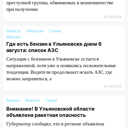
преступной группы, обвиняемых в мошенничестве
передумать увольняться, если им
при получении
повысят зарплату
06.08.2026
14:01
Инсценировали ДТП и получили
более 4,6 миллиона рублей: перед
Новости
Общество
Статьи
судом предстанет банда
#бензин
автоподставщиков
Где есть бензин в Ульяновске днем 6
августа: список АЗС
13:36
В Инзе произошел крупный пожар
Ситуация с бензином в Ульяновске остается
13:00
В суде защитили репутацию
напряженной, хотя уже и появились положительные
мужчины, которого необоснованно
тенденции. Водители продолжают искать АЗС, где
обвиняли в жестоком обращении с
можно заправиться, а
животными
06.08.2026
12:28
Миллион на «льготниках»: в
Ульяновской области перевозчик
Важное
Новости
Статьи
провернул хитрую схему с чужими
Внимание! В Ульяновской области
проездными
объявлена ракетная опасность
12:10
Ульяновский алиментщик накопил
Губернатор сообщил, что в регионе объявлена
120 тысяч долга