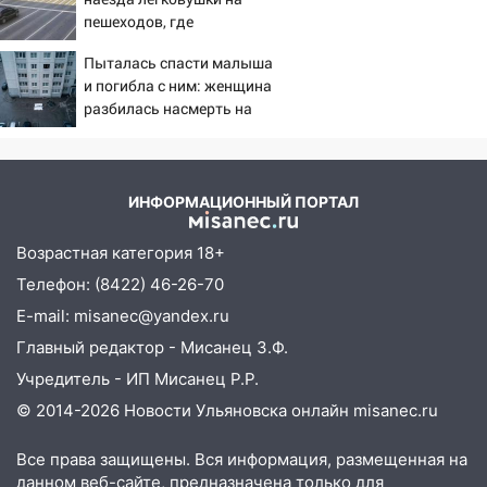
пешеходов, где
16:06
18-летняя девушка без прав
пострадали минимум
перевернулась на мопеде и попала в
Пыталась спасти малыша
восемь человек
больницу
и погибла с ним: женщина
06/08/2026 – Новости
разбилась насмерть на
15:59
Ульяновец отдал более 14
глазах у детей 06/08/2026
миллионов рублей за криминальное
– Новости
покровительство
ИНФОРМАЦИОННЫЙ ПОРТАЛ
15:32
На «кольце» кроссовер сбил 18-
летнего мопедиста
Возрастная категория 18+
15:00
В Ульяновске после тройного ДТП
Телефон: (8422) 46-26-70
госпитализировали 25-летнего байкера
E-mail: misanec@yandex.ru
14:32
На Ульяновскую область
Главный редактор - Мисанец З.Ф.
надвигается жара
Учредитель - ИП Мисанец Р.Р.
14:08
Пешеход переходил по «зебре»:
© 2014-2026 Новости Ульяновска онлайн
misanec.ru
подробности серьезной аварии на
Фруктовой
Все права защищены. Вся информация, размещенная на
данном веб-сайте, предназначена только для