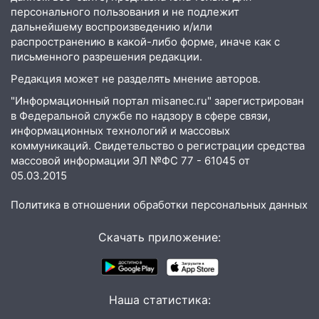
13:30
В Димитровграде на улице
персонального пользования и не подлежит
Трудовой горело здание
дальнейшему воспроизведению и/или
распространению в какой-либо форме, иначе как с
13:00
Водитель без прав врезался в
письменного разрешения редакции.
припаркованный автомобиль
Редакция может не разделять мнение авторов.
12:37
Переезжал «зебру» на
велосипеде и попал под колеса
"Информационный портал misanec.ru" зарегистрирован
в Федеральной службе по надзору в сфере связи,
12:18
Вспыхнул изнутри: в
информационных технологий и массовых
Железнодорожном районе горела дача
коммуникаций. Свидетельство о регистрации средства
массовой информации ЭЛ №ФС 77 - 61045 от
11:33
В Засвияжье под колёса авто
05.03.2015
попал мужчина
Политика в отношении обработки персональных данных
11:17
В Радищевском районе сгорели
хозяйственные постройки
Скачать приложение:
11:00
В Канадее горел жилой дом
10:18
Губернатор Ульяновской области:
уничтожено четыре беспилотника в
Наша статистика:
регионе