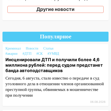
судом предстанет банда
автоподставщиков
Другие новости
13:36
В Инзе произошел крупный пожар
13:00
В суде защитили репутацию
мужчины, которого необоснованно
Популярное
обвиняли в жестоком обращении с
животными
Криминал
Новости
Статьи
12:28
Миллион на «льготниках»: в
#аварии
#ДТП
#СК
#УМВД
Ульяновской области перевозчик
Инсценировали ДТП и получили более 4,6
провернул хитрую схему с чужими
миллиона рублей: перед судом предстанет
проездными
банда автоподставщиков
12:10
Сегодня, 6 августа, стало известно о передаче в суд
Ульяновский алиментщик накопил
120 тысяч долга
уголовного дела в отношении членов организованной
преступной группы, обвиняемых в мошенничестве
11:49
Снят режим «Ракетная
при получении
опасность» на территории Ульяновской
06.08.2026
области