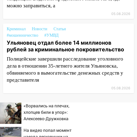
19:14
Житель Ульяновской области
можно заправиться, а
подвез троих незнакомцев на трассе и
05.08.2026
заработал уголовное дело
18:14
Прогноз погоды на 6 августа в
Криминал
Новости
Статьи
Ульяновской области
#мошенничество
#УМВД
Ульяновец отдал более 14 миллионов
18:00
Мотофристайл, рок и силовой
рублей за криминальное покровительство
экстрим: в Ульяновске пройдет
Полицейские завершили расследование уголовного
большой фестиваль «Наше время»
дела в отношении 35-летнего жителя Ульяновска,
17:30
Где есть бензин в Ульяновске 5
обвиняемого в вымогательстве денежных средств у
августа после рабочего дня: список АЗС
представителя
05.08.2026
17:05
«Обыск» по видеосвязи: в
Ульяновске задержали 19-летнюю
сообщницу мошенников
«Ворвались на плечах,
хлопцев били в упор»:
16:12
Едва не перерезал горло: в
Алексеево-Дружковка
Вешкайме посиделки с судимым
стала могильником для
знакомым закончились для женщины
На видео попал момент
«птах Мадьяра»
больницей
наезда легковушки на