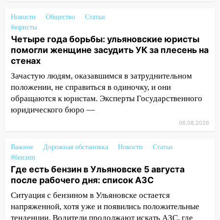
08:21
В Заволжском районе украли два
Новости
Общество
Статьи
велосипеда
#юристы
07:18
В Ульяновск идет
Четыре года борьбы: ульяновские юристы
тридцатиградусная жара: какая будет
помогли женщине засудить УК за плесень на
погода в четверг
стенах
Зачастую людям, оказавшимся в затруднительном
06:00
Четыре года борьбы: ульяновские
положении, не справиться в одиночку, и они
юристы помогли женщине засудить УК
обращаются к юристам. Эксперты Государственного
за плесень на стенах
юридического бюро —
05:00
Кому 6 августа звезды сулят
06.08.2026
прибыль, а кому — испытания на
прочность
Важное
Дорожная обстановка
Новости
Статьи
05.08.2026
#бензин
22:58
Соцсети: на проспекте Тюленева
Где есть бензин в Ульяновске 5 августа
ДТП с мотоциклистом
после рабочего дня: список АЗС
Ситуация с бензином в Ульяновске остается
20:22
Мошенники обманули 92-летнюю
напряженной, хотя уже и появились положительные
жительницу Ульяновской области
тенденции. Водители продолжают искать АЗС, где