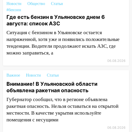
11:30
Кабмин РФ разрешил до 1 июля
Новости
Общество
Статьи
2027 года импорт, выпуск и обращение
#бензин
бензина Евро 2, Евро 3, Евро 4
Где есть бензин в Ульяновске днем 6
августа: список АЗС
11:12
Соцсети: на Рябикова автомобиль
Ситуация с бензином в Ульяновске остается
врезался в забор
напряженной, хотя уже и появились положительные
10:27
Где есть бензин в Ульяновске
тенденции. Водители продолжают искать АЗС, где
днем 6 августа: список АЗС
можно заправиться, а
10:16
Внимание! В Ульяновской области
06.08.2026
объявлена ракетная опасность
Важное
Новости
Статьи
10:00
В Старомайнском районе утонул
Внимание! В Ульяновской области
51-летний мужчина
объявлена ракетная опасность
09:50
В Ульяновске черный коршун
Губернатор сообщил, что в регионе объявлена
застрял в тепловозе
ракетная опасность. Нельзя оставаться на открытой
09:44
местности. В качестве укрытия используйте
Ульяновские спасатели помогли
юному велосипедисту на улице
помещения с несущими
Чернышевского
06.08.2026