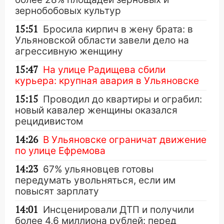
зернобобовых культур
15:51
Бросила кирпич в жену брата: в
Ульяновской области завели дело на
агрессивную женщину
15:47
На улице Радищева сбили
курьера: крупная авария в Ульяновске
15:15
Проводил до квартиры и ограбил:
новый кавалер женщины оказался
рецидивистом
14:26
В Ульяновске ограничат движение
по улице Ефремова
14:23
67% ульяновцев готовы
передумать увольняться, если им
повысят зарплату
14:01
Инсценировали ДТП и получили
более 4,6 миллиона рублей: перед