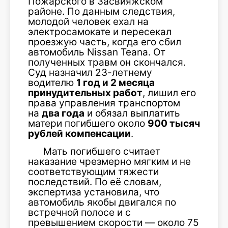
Пожарского в Засвияжском
районе. По данным следствия,
молодой человек ехал на
электросамокате и пересекал
проезжую часть, когда его сбил
автомобиль Nissan Teana. От
полученных травм он скончался.
Суд назначил 23-летнему
водителю
1 год и 2 месяца
принудительных работ
, лишил его
права управления транспортом
на
два года
и обязал выплатить
матери погибшего около
900 тысяч
рублей компенсации
.
Мать погибшего считает
наказание чрезмерно мягким и не
соответствующим тяжести
последствий. По её словам,
экспертиза установила, что
автомобиль якобы двигался по
встречной полосе и с
превышением скорости — около 75