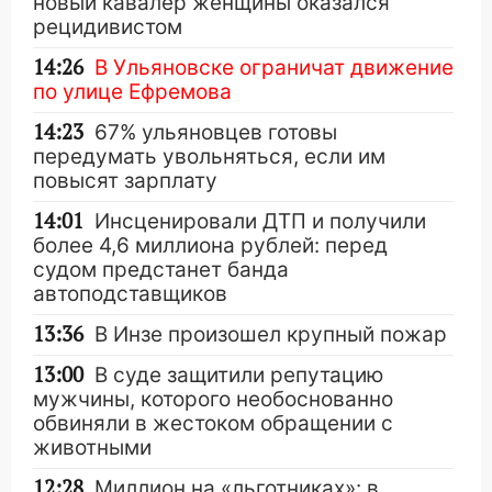
новый кавалер женщины оказался
рецидивистом
14:26
В Ульяновске ограничат движение
по улице Ефремова
14:23
67% ульяновцев готовы
передумать увольняться, если им
повысят зарплату
14:01
Инсценировали ДТП и получили
более 4,6 миллиона рублей: перед
судом предстанет банда
автоподставщиков
13:36
В Инзе произошел крупный пожар
13:00
В суде защитили репутацию
мужчины, которого необоснованно
обвиняли в жестоком обращении с
животными
12:28
Миллион на «льготниках»: в