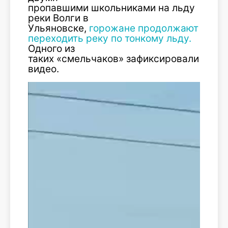
пропавшими
школьниками
на льду
реки Волги в
Ульяновске,
горожане
продолжают
переходить реку по
тонкому
льду.
Одного из
таких
«
смельчаков
»
зафиксировали
на
видео.