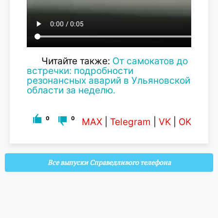
Читайте также:
От самокатов до
встречки: подробности
резонансных аварий в Ульяновской
области за неделю.
0
0
MAX
|
Telegram
|
VK
|
OK
Все выпуски Справедливого телефона