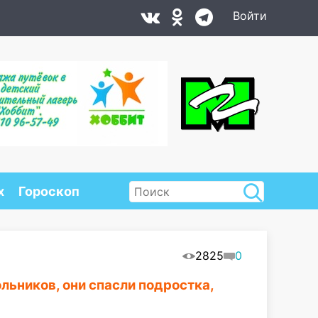
Войти
х
Гороскоп
2825
0
льников, они спасли подростка,