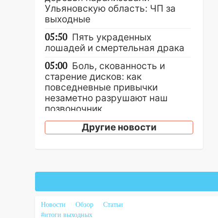
Ульяновскую область: ЧП за
выходные
05:50
Пять украденных
лошадей и смертельная драка
05:00
Боль, скованность и
старение дисков: как
повседневные привычки
незаметно разрушают наш
позвоночник
03:00
День скрытых ловушек и
Другие новости
внезапных подарков судьбы:
гороскоп на 10 августа
09.08.2026
21:58
В Ульяновске около
«нового» моста утопили
автомобиль «Вольво»
Новости
Обзор
Статьи
#итоги выходных
20:20
Итоги 9 августа в