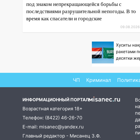
под знаком непрекращающейся борьбы с
дерево в Новом городе
последствиями разрушительной непогоды. В то
15:12
В Ульяновске выгорела
время как спасатели и городские
кухня в многоэтажке
09.08.2026
14:18
Гинеколог рассказала о
том, с какими сложностями
Хуситы на
сталкиваются молодые мамы
ракетами п
десятки же
13:02
Соцсети: на улице Розы
Люксембург дерево упало на
автомобиль
ЧП
Криминал
Политик
13:00
«Благоприятный период
для новых начинаний: гороскоп
ИНФОРМАЦИОННЫЙ ПОРТАЛ
В
для всех знаков зодиака на
на
неделю с 10 по 16 августа
Возрастная категория 18+
п
Телефон: (8422) 46-26-70
13:00
На проспекте Тюленева в
д
Ульяновске образовалось
р
E-mail: misanec@yandex.ru
«море»
п
Главный редактор - Мисанец З.Ф.