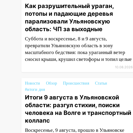
Как разрушительный ураган,
Ульяновской области: разгул
стихии, поиски человека на
потопы и падающие деревья
Волге и транспортный коллапс
парализовали Ульяновскую
область: ЧП за выходные
19:43
Из-за ураганного ветра
упали деревья в парке
Суббота и воскресенье, 8 и 9 августа,
«Победы»
превратили Ульяновскую область в зону
масштабного бедствия: пока ураганный ветер
18:00
Пепелище на Балтийской:
сносил крыши, крушил светофоры и топил целые
в Заволжье ульяновские
спасатели ликвидировали
10.08.2026
крупный пожар
Новости
17:15
Обзор
Происшествия
Статьи
Прогноз погоды на 10
#итоги дня
августа в Ульяновской области
Итоги 9 августа в Ульяновской
16:00
В Ульяновске во время
области: разгул стихии, поиски
шторма на Волге пропал
человека на Волге и транспортный
известный блогер: нужна
коллапс
помощь в поисках
Воскресенье, 9 августа, прошло в Ульяновске
15:28
Соцсети: на «Ауди» упало