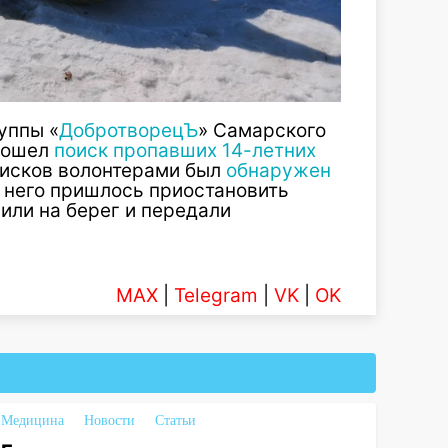
уппы «
ДобротворецЪ
» Самарского
прошел
поиск пропавших 14-летних
поисков волонтерами был
обнаружен
за него пришлось приостановить
вили на берег и передали
MAX
|
Telegram
|
VK
|
OK
Медицина
Новости
Статьи