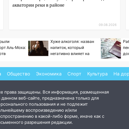
акватории реки в районе
09.08.2026
крыли
Хуже алкоголя: назван
Ра
орт Аль-Моха:
напиток, который
пе
ртв
негативно влияет на
до
организм - многие пьют
3 
его каждый день
а
Общество
Экономика
Спорт
Культура
На до
се права защищены. Вся информация, размещенная
 данном веб-сайте, предназначена только для
ерсонального пользования и не подлежит
альнейшему воспроизведению и/или
аспространению в какой-либо форме, иначе как с
исьменного разрешения редакции.