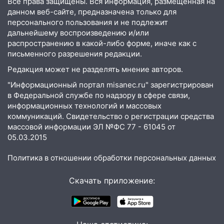
Все права защищены. Вся информация, размещенная на
восстановили освещение
данном веб-сайте, предназначена только для
15:23
За неделю ульяновские спасатели
персонального пользования и не подлежит
дальнейшему воспроизведению и/или
спасли восемь человек
распространению в какой-либо форме, иначе как с
14:40
Житель Димитровграда поверил в
письменного разрешения редакции.
«посылку от дочери» и лишился более 3
Редакция может не разделять мнение авторов.
миллионов рублей
"Информационный портал misanec.ru" зарегистрирован
14:30
Застолье закончилось кражей:
в Федеральной службе по надзору в сфере связи,
ульяновец перевёл себе деньги с карты
информационных технологий и массовых
знакомого
коммуникаций. Свидетельство о регистрации средства
массовой информации ЭЛ №ФС 77 - 61045 от
14:01
За неделю в Ульяновской области
05.03.2015
поймали 48 пьяных водителей
Политика в отношении обработки персональных данных
13:54
Хотел «подарить жене машину»,
но едва не отдал мошенникам 530
Скачать приложение:
тысяч рублей
13:30
Пять встреч и почти 5 млн рублей:
ульяновский пенсионер отдал деньги