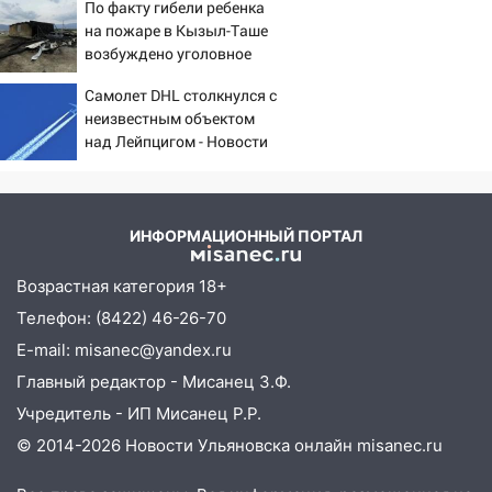
По факту гибели ребенка
фактов, новые
16:30
Прогноз погоды в Ульяновской
на пожаре в Кызыл-Таше
подробности
области на 5 августа
возбуждено уголовное
дело
16:20
В Сурском районе сёла оказались
Самолет DHL столкнулся с
не защищены от лесных пожаров
неизвестным объектом
над Лейпцигом - Новости
16:12
Пуля пробила окно квартиры на
на Вести.ru
16-м этаже в Ульяновске
16:10
Прокуратура потребовала
усилить борьбу со свалками в
ИНФОРМАЦИОННЫЙ ПОРТАЛ
Инзенском районе
Возрастная категория 18+
16:06
Патриарх Кирилл оценил работу
Телефон: (8422) 46-26-70
Симбирской епархии
E-mail: misanec@yandex.ru
15:45
Жителям села Тагай больше не
Главный редактор - Мисанец З.Ф.
придётся ездить в райцентр ради сдачи
анализов
Учредитель - ИП Мисанец Р.Р.
© 2014-2026 Новости Ульяновска онлайн
misanec.ru
15:30
После жалобы прокурору на
улице Льва Толстого в Старой Майне