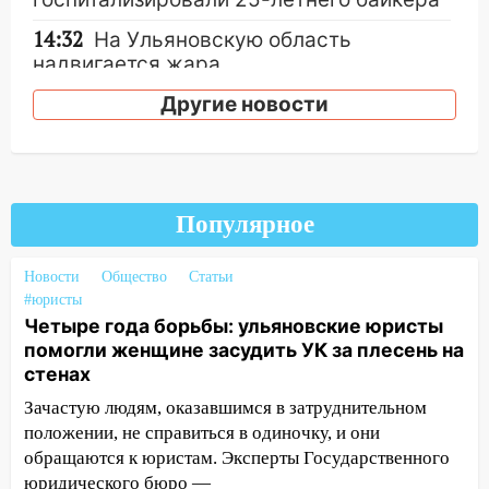
14:32
На Ульяновскую область
надвигается жара
14:08
Пешеход переходил по «зебре»:
Другие новости
подробности серьезной аварии на
Фруктовой
13:30
В Димитровграде на улице
Трудовой горело здание
Популярное
13:00
Водитель без прав врезался в
Новости
припаркованный автомобиль
Общество
Статьи
#юристы
12:37
Переезжал «зебру» на
Четыре года борьбы: ульяновские юристы
велосипеде и попал под колеса
помогли женщине засудить УК за плесень на
стенах
12:18
Вспыхнул изнутри: в
Зачастую людям, оказавшимся в затруднительном
Железнодорожном районе горела дача
положении, не справиться в одиночку, и они
11:33
В Засвияжье под колёса авто
обращаются к юристам. Эксперты Государственного
попал мужчина
юридического бюро —