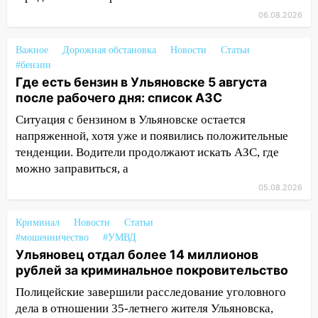
11:17
В Радищевском районе сгорели
06.08.2026
хозяйственные постройки
Важное
Дорожная обстановка
Новости
Статьи
11:00
В Канадее горел жилой дом
#бензин
Где есть бензин в Ульяновске 5 августа
10:18
Губернатор Ульяновской области:
после рабочего дня: список АЗС
уничтожено четыре беспилотника в
регионе
Ситуация с бензином в Ульяновске остается
напряженной, хотя уже и появились положительные
10:00
В Ульяновске дотла сгорел
тенденции. Водители продолжают искать АЗС, где
легковой автомобиль
можно заправиться, а
09:39
В Ульяновске будут судить десять
05.08.2026
наркодилеров, снабжавших две области
Криминал
09:25
Новости
Статьи
Вынесли приговор дебоширам,
#мошенничество
#УМВД
избившим мужчину в трамвае
Ульяновец отдал более 14 миллионов
08:27
Ульяновская полиция получила
рублей за криминальное покровительство
один из шести уникальных автомобилей
Полицейские завершили расследование уголовного
в России
дела в отношении 35-летнего жителя Ульяновска,