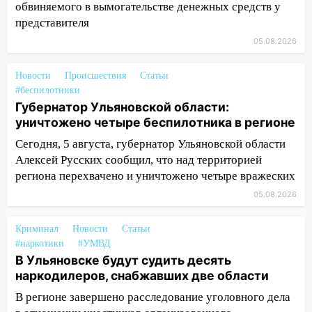
07:02
Жара отступит: какой будет
обвиняемого в вымогательстве денежных средств у
погода в Ульяновске днем 5 августа
представителя
05.08.2026
06:10
Двое мигрантов изнасиловали 13-
летнюю девочку в центре Ульяновска
Новости
Происшествия
Статьи
06:00
Мертвеца выкопали, посадили в
#беспилотники
мешок и попытались утопить в Волге
Губернатор Ульяновской области:
уничтожено четыре беспилотника в регионе
05:30
Астрологи назвали самый
Сегодня, 5 августа, губернатор Ульяновской области
опасный день августа: что ждет каждый
Алексей Русских сообщил, что над территорией
знак 5 августа
региона перехвачено и уничтожено четыре вражеских
04.08.2026
05.08.2026
23:27
Прокуратура проверяет
капремонт школы в посёлке Налейка
Криминал
Новости
Статьи
22:33
Прокуратура проверяет
#наркотики
#УМВД
спортивные объекты в Старой Майне
В Ульяновске будут судить десять
наркодилеров, снабжавших две области
21:01
Ульяновцев приглашают сдать
В регионе завершено расследование уголовного дела
кровь: День донора пройдёт 6 августа