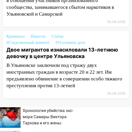
в отношении участников организованного
20:17
Ульяновская область девятую
сообщества, занимавшегося сбытом наркотиков в
неделю подряд удерживает самые
Ульяновской и Самарской
низкие цены на подсолнечное масло
05.08.2026
19:33
Коровы-рекордсменки: в
Ульяновской области выросли надои
Криминал
Новости
Статьи
молока
#Следственный комитет
#Уголовное дело
Двое мигрантов изнасиловали 13-летнюю
18:20
В Ульяновской области до конца
девочку в центре Ульяновска
года благоустроят 20 родников
В Ульяновске заключили под стражу двух
17:27
В Ульяновской области 114 детей-
иностранных граждан в возрасте 20 и 22 лет. Им
сирот получили жильё с начала года
предъявлено обвинение в совершении особо тяжкого
преступления против 13-летней
16:43
Дорожный сезон перевалил за
05.08.2026
экватор: в Ульяновской области
обновили половину региональных трасс
Хронология убийства экс-
16:31
В Ульяновской области
мэра Самары Виктора
капитально отремонтируют 101
Тархова и его жены:
многоквартирный дом
шесть шокирующих