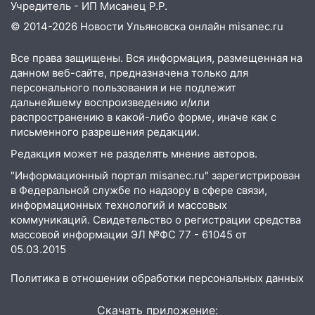
Учредитель - ИП Мисанец Р.Р.
полицейские проведут акцию «Час
© 2014-2026 Новости Ульяновска онлайн
misanec.ru
пассажира»
13:20
В Ульяновске за один день
Все права защищены. Вся информация, размещенная на
обокрали женщину на пляже и
данном веб-сайте, предназначена только для
подростка в сквере
персонального пользования и не подлежит
дальнейшему воспроизведению и/или
13:01
В Димитровграде мужчина
распространению в какой-либо форме, иначе как с
выбросил из машины страйкбольную
письменного разрешения редакции.
гранату: его задержали
Редакция может не разделять мнение авторов.
12:34
На Ульяновскую область
"Информационный портал misanec.ru" зарегистрирован
надвигается сильнейшая непогода: град
в Федеральной службе по надзору в сфере связи,
и шквал до 27 м/с
информационных технологий и массовых
коммуникаций. Свидетельство о регистрации средства
12:31
Ульяновец хотел купить иномарку
массовой информации ЭЛ №ФС 77 - 61045 от
из Европы и потерял 760 тысяч рублей
05.03.2015
12:20
В Чердаклинском районе
Политика в отношении обработки персональных данных
столкнулись «Лада» и Chevrolet:
пострадал 14-летний подросток
Скачать приложение: