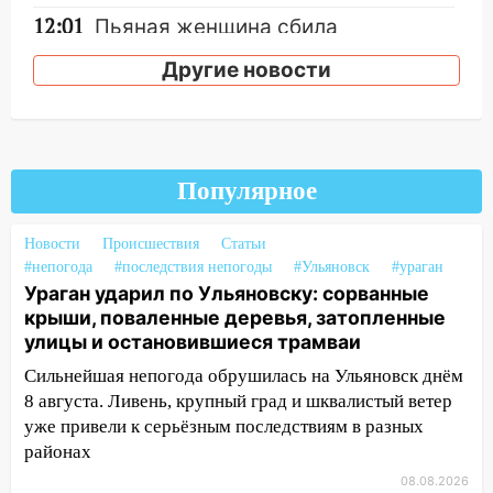
12:01
Пьяная женщина сбила
шестилетнего ребёнка на улице
Другие новости
Федерации: возбуждено уголовное дело
11:16
В Ульяновске ищут 37-летнего
мужчину, пропавшего ещё 19 июля
10:30
От мотофристайла до прогулки с
Популярное
хаски: куда сходить в Ульяновской
области 8–9 августа
Новости
Происшествия
Статьи
10:11
Директора ульяновской
#непогода
#последствия непогоды
#Ульяновск
#ураган
Ураган ударил по Ульяновску: сорванные
«Нефтяной топливной компании» будут
крыши, поваленные деревья, затопленные
судить за неуплату 48,4 млн рублей
улицы и остановившиеся трамваи
налогов
Сильнейшая непогода обрушилась на Ульяновск днём
09:28
Дети на дорогах: пострадали
8 августа. Ливень, крупный град и шквалистый ветер
велосипедисты, мотоциклисты и
уже привели к серьёзным последствиям в разных
пешеходы. Обзор крупных аварий в
районах
Ульяновской области
08.08.2026