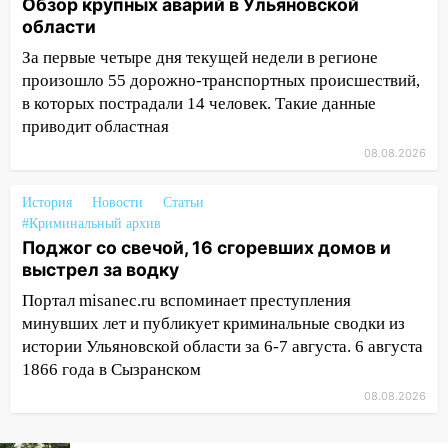
16:51
В Чердаклинском районе
Обзор крупных аварий в Ульяновской
ремонтируют дороги, ставят остановки
области
и проводят новое освещение
За первые четыре дня текущей недели в регионе
16:35
В Ульяновске установили ещё
произошло 55 дорожно-транспортных происшествий,
девять бункеров для крупногабаритного
в которых пострадали 14 человек. Такие данные
мусора
приводит областная
08.08.2026
16:26
В Ульяновске бесплатно покажут
матч «Волги» под открытым небом
История
Новости
Статьи
16:12
В Ульяновском госуниверситете
#Криминальный архив
разработают отечественный прибор для
Поджог со свечой, 16 сгоревших домов и
цифровой ПЦР
выстрел за водку
15:47
Портал misanec.ru вспоминает преступления
Ульяновцы могут вернуть деньги
за абонементы закрывшегося фитнес-
минувших лет и публикует криминальные сводки из
клуба «Рекорд-Fitness»
истории Ульяновской области за 6-7 августа. 6 августа
1866 года в Сызранском
15:34
После вмешательства
08.08.2026
прокуратуры в селах Ульяновской
области привели в порядок детские