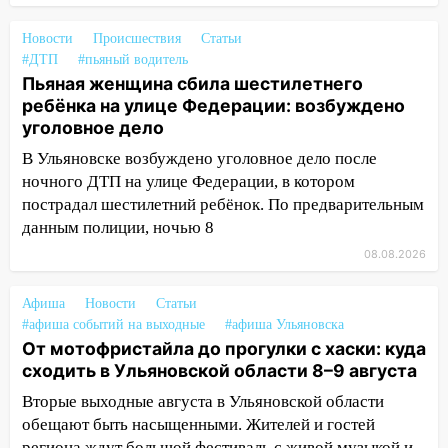
08:30
Поджог со свечой, 16 сгоревших
домов и выстрел за водку
Новости
Происшествия
Статьи
07:50
Какая погоды будет днем 8
#ДТП
#пьяный водитель
Пьяная женщина сбила шестилетнего
августа
ребёнка на улице Федерации: возбуждено
06:45
Императорский мост в
уголовное дело
Ульяновске останется закрытым до
В Ульяновске возбуждено уголовное дело после
утра 10 августа
ночного ДТП на улице Федерации, в котором
05:18
Судьба готовит сюрприз: гороскоп
пострадал шестилетний ребёнок. По предварительным
на 8 августа — кому повезет с
данным полиции, ночью 8
деньгами, а кого ждет неожиданная
08.08.2026
встреча
04:47
В Ульяновской области объявили
Афиша
Новости
Статьи
ракетную опасность: звучат сирены
#афиша событий на выходные
#афиша Ульяновска
От мотофристайла до прогулки с хаски: куда
07.08.2026
сходить в Ульяновской области 8–9 августа
20:40
Ульяновские аграрии смогут
Вторые выходные августа в Ульяновской области
купить тракторы с отсрочкой платежа
обещают быть насыщенными. Жителей и гостей
до декабря
региона ждут большой фестиваль с живой музыкой и