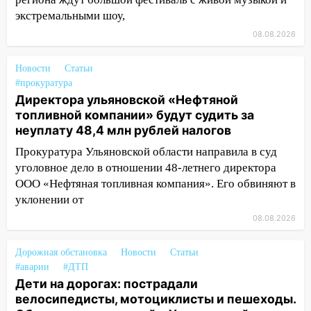
19:34
В следственном управлении
экстремальными шоу,
состоялось торжественное
08.08.2026
мероприятие, приуроченное к
празднованию Дня сотрудника органов
Новости
Статьи
следствия Российской Федерации
#прокуратура
Директора ульяновской «Нефтяной
19:30
Ульяновцев приглашают
топливной компании» будут судить за
поддержать «Симбирскую чебурашку»
неуплату 48,4 млн рублей налогов
на фестивале «ФормАРТ»
Прокуратура Ульяновской области направила в суд
18:11
Ульяновская область стала
уголовное дело в отношении 48-летнего директора
пилотным регионом проекта
ООО «Нефтяная топливная компания». Его обвиняют в
«Культурное долголетие»
уклонении от
17:23
Прогноз погоды в Ульяновской
08.08.2026
области на 8 августа
17:16
Дорожная обстановка
В реанимацию Ульяновской
Новости
Статьи
#аварии
#ДТП
областной больницы поступили шесть
Дети на дорогах: пострадали
новых аппаратов ИВЛ
велосипедисты, мотоциклисты и пешеходы.