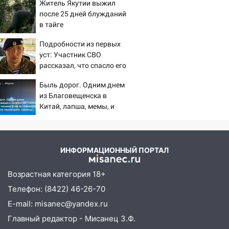
площадки
Житель Якутии выжил
после 25 дней блужданий
15:27
Прокуратура проверяет
в тайге
капремонт школы в селе Кивать
Подробности из первых
15:08
В Кузоватово после прокурорской
уст: Участник СВО
проверки обновили разметку на
рассказал, что спасло его
пешеходных переходах
в схватке с медведем
Быль дорог. Одним днем
14:40
На проспекте Гая в Ульяновске
из Благовещенска в
запретили остановку автомобилей на
Китай, лапша, мемы, и
50-метровом участке
почему утке по-пекински
запретили переходить
14:22
В Новом городе 8 августа пройдет
границу
большой фестиваль «Наше время» с
ИНФОРМАЦИОННЫЙ ПОРТАЛ
мотофристайлом и концертом
«Мураками»
Возрастная категория 18+
14:04
Жару смоет ливнями: прогноз
Телефон: (8422) 46-26-70
погоды в Ульяновской области на
E-mail: misanec@yandex.ru
выходные 8-9 августа
Главный редактор - Мисанец З.Ф.
13:30
В Ульяновске транспортные