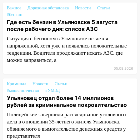
05.08.2026
Важное
Дорожная обстановка
Новости
Статьи
22:58
Соцсети: на проспекте Тюленева
#бензин
ДТП с мотоциклистом
Где есть бензин в Ульяновске 5 августа
после рабочего дня: список АЗС
20:22
Мошенники обманули 92-летнюю
жительницу Ульяновской области
Ситуация с бензином в Ульяновске остается
напряженной, хотя уже и появились положительные
19:14
Житель Ульяновской области
тенденции. Водители продолжают искать АЗС, где
подвез троих незнакомцев на трассе и
можно заправиться, а
заработал уголовное дело
05.08.2026
18:14
Прогноз погоды на 6 августа в
Ульяновской области
Криминал
Новости
Статьи
#мошенничество
#УМВД
18:00
Мотофристайл, рок и силовой
Ульяновец отдал более 14 миллионов
экстрим: в Ульяновске пройдет
рублей за криминальное покровительство
большой фестиваль «Наше время»
Полицейские завершили расследование уголовного
17:30
Где есть бензин в Ульяновске 5
дела в отношении 35-летнего жителя Ульяновска,
августа после рабочего дня: список АЗС
обвиняемого в вымогательстве денежных средств у
представителя
17:05
«Обыск» по видеосвязи: в