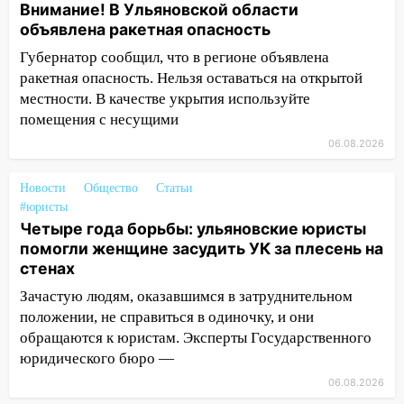
Внимание! В Ульяновской области
09:50
В Ульяновске черный коршун
объявлена ракетная опасность
застрял в тепловозе
Губернатор сообщил, что в регионе объявлена
09:44
Ульяновские спасатели помогли
ракетная опасность. Нельзя оставаться на открытой
юному велосипедисту на улице
местности. В качестве укрытия используйте
Чернышевского
помещения с несущими
08:21
06.08.2026
В Заволжском районе украли два
велосипеда
Новости
Общество
Статьи
07:18
В Ульяновск идет
#юристы
тридцатиградусная жара: какая будет
Четыре года борьбы: ульяновские юристы
погода в четверг
помогли женщине засудить УК за плесень на
стенах
06:00
Четыре года борьбы: ульяновские
юристы помогли женщине засудить УК
Зачастую людям, оказавшимся в затруднительном
за плесень на стенах
положении, не справиться в одиночку, и они
обращаются к юристам. Эксперты Государственного
05:00
Кому 6 августа звезды сулят
юридического бюро —
прибыль, а кому — испытания на
06.08.2026
прочность