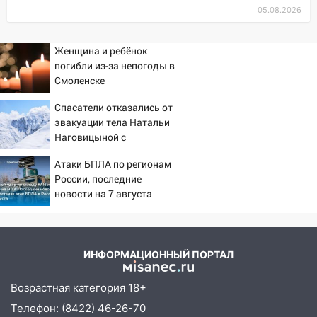
Ульяновске задержали 19-летнюю
05.08.2026
сообщницу мошенников
16:12
Женщина и ребёнок
Едва не перерезал горло: в
погибли из-за непогоды в
Вешкайме посиделки с судимым
Смоленске
знакомым закончились для женщины
больницей
Спасатели отказались от
эвакуации тела Натальи
16:06
18-летняя девушка без прав
Наговицыной с
перевернулась на мопеде и попала в
семитысячника
больницу
Атаки БПЛА по регионам
России, последние
15:59
Ульяновец отдал более 14
новости на 7 августа
миллионов рублей за криминальное
2026: последствия, атаки
покровительство
на склады Wildberries,
15:32
состояние пострадавших
На «кольце» кроссовер сбил 18-
летнего мопедиста
ИНФОРМАЦИОННЫЙ ПОРТАЛ
15:00
В Ульяновске после тройного ДТП
Возрастная категория 18+
госпитализировали 25-летнего байкера
Телефон: (8422) 46-26-70