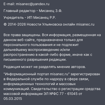
14:32
На Ульяновскую область
E-mail: misanec@yandex.ru
надвигается жара
Главный редактор - Мисанец З.Ф.
14:08
Пешеход переходил по «зебре»:
Учредитель - ИП Мисанец Р.Р.
подробности серьезной аварии на
© 2014-2026 Новости Ульяновска онлайн
misanec.ru
Фруктовой
13:30
В Димитровграде на улице
Все права защищены. Вся информация, размещенная на
Трудовой горело здание
данном веб-сайте, предназначена только для
персонального пользования и не подлежит
13:00
Водитель без прав врезался в
дальнейшему воспроизведению и/или
припаркованный автомобиль
распространению в какой-либо форме, иначе как с
письменного разрешения редакции.
12:37
Переезжал «зебру» на
Редакция может не разделять мнение авторов.
велосипеде и попал под колеса
"Информационный портал misanec.ru" зарегистрирован
12:18
Вспыхнул изнутри: в
в Федеральной службе по надзору в сфере связи,
Железнодорожном районе горела дача
информационных технологий и массовых
коммуникаций. Свидетельство о регистрации средства
11:33
В Засвияжье под колёса авто
массовой информации ЭЛ №ФС 77 - 61045 от
попал мужчина
05.03.2015
11:17
В Радищевском районе сгорели