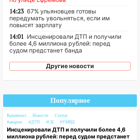
14:23
67% ульяновцев готовы
передумать увольняться, если им
повысят зарплату
14:01
Инсценировали ДТП и получили
более 4,6 миллиона рублей: перед
судом предстанет банда
автоподставщиков
Другие новости
13:36
В Инзе произошел крупный пожар
13:00
В суде защитили репутацию
мужчины, которого необоснованно
обвиняли в жестоком обращении с
Популярное
животными
12:28
Миллион на «льготниках»: в
Криминал
Новости
Статьи
Ульяновской области перевозчик
#аварии
#ДТП
#СК
#УМВД
провернул хитрую схему с чужими
Инсценировали ДТП и получили более 4,6
проездными
миллиона рублей: перед судом предстанет