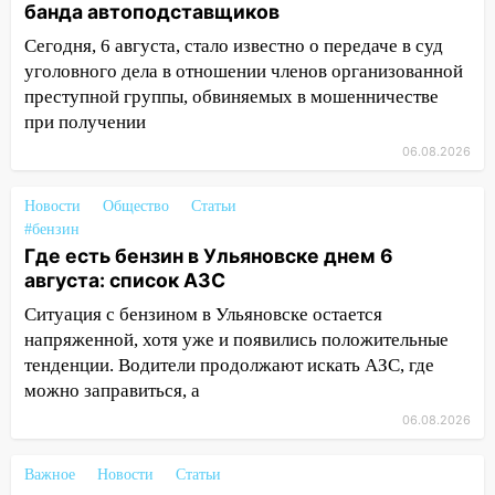
банда автоподставщиков
12:10
Ульяновский алиментщик накопил
120 тысяч долга
Сегодня, 6 августа, стало известно о передаче в суд
уголовного дела в отношении членов организованной
11:49
Снят режим «Ракетная
преступной группы, обвиняемых в мошенничестве
опасность» на территории Ульяновской
при получении
области
06.08.2026
11:30
Кабмин РФ разрешил до 1 июля
2027 года импорт, выпуск и обращение
Новости
Общество
Статьи
бензина Евро 2, Евро 3, Евро 4
#бензин
Где есть бензин в Ульяновске днем 6
11:12
Соцсети: на Рябикова автомобиль
августа: список АЗС
врезался в забор
Ситуация с бензином в Ульяновске остается
10:27
Где есть бензин в Ульяновске
напряженной, хотя уже и появились положительные
днем 6 августа: список АЗС
тенденции. Водители продолжают искать АЗС, где
10:16
Внимание! В Ульяновской области
можно заправиться, а
объявлена ракетная опасность
06.08.2026
10:00
В Старомайнском районе утонул
Важное
Новости
Статьи
51-летний мужчина