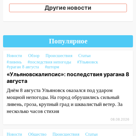
13:35
Непогода продолжает бить по
Другие новости
транспорту: в Ульяновске трамвай
сошёл с рельсов
13:22
Упавшие деревья перекрыли
дороги в Ульяновске: фото
Популярное
13:17
Непогода в Ульяновске не
закончится сегодня: сильные ливни
Новости
Обзор
Происшествия
Статьи
сохранятся 9 августа
#ливень
#последствия непогоды
#Ульяновск
#ураган 8 августа
#шторм
13:15
Трижды «брал в долг» без спроса:
«Ульяновскалипсис»: последствия урагана 8
житель Вешкаймского района похитил у
августа
знакомого 191 тысячу рублей
Днём 8 августа Ульяновск оказался под ударом
13:14
Ураган оторвал светофор на
мощной непогоды. На город обрушились сильный
проспекте Филатова в Ульяновске
ливень, гроза, крупный град и шквалистый ветер. За
несколько часов стихия
13:12
Дерево пробило крышу дома на
Новгородской в Ульяновске и рухнуло
08.08.2026
на электрощит
Новости
Общество
Происшествия
Статьи