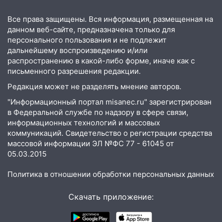
16:26
В Ульяновске бесплатно покажут
Все права защищены. Вся информация, размещенная на
матч «Волги» под открытым небом
данном веб-сайте, предназначена только для
16:12
В Ульяновском госуниверситете
персонального пользования и не подлежит
разработают отечественный прибор для
дальнейшему воспроизведению и/или
цифровой ПЦР
распространению в какой-либо форме, иначе как с
письменного разрешения редакции.
15:47
Ульяновцы могут вернуть деньги
Редакция может не разделять мнение авторов.
за абонементы закрывшегося фитнес-
клуба «Рекорд-Fitness»
"Информационный портал misanec.ru" зарегистрирован
в Федеральной службе по надзору в сфере связи,
15:34
После вмешательства
информационных технологий и массовых
прокуратуры в селах Ульяновской
коммуникаций. Свидетельство о регистрации средства
области привели в порядок детские
массовой информации ЭЛ №ФС 77 - 61045 от
площадки
05.03.2015
15:27
Прокуратура проверяет
Политика в отношении обработки персональных данных
капремонт школы в селе Кивать
Скачать приложение:
15:08
В Кузоватово после прокурорской
проверки обновили разметку на
пешеходных переходах