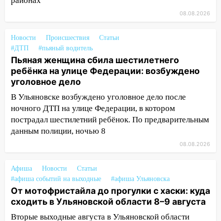
районах
10:30
От мотофристайла до прогулки с
08.08.2026
хаски: куда сходить в Ульяновской
области 8–9 августа
Новости
Происшествия
Статьи
#ДТП
10:11
#пьяный водитель
Директора ульяновской
Пьяная женщина сбила шестилетнего
«Нефтяной топливной компании» будут
ребёнка на улице Федерации: возбуждено
судить за неуплату 48,4 млн рублей
уголовное дело
налогов
В Ульяновске возбуждено уголовное дело после
09:28
Дети на дорогах: пострадали
ночного ДТП на улице Федерации, в котором
велосипедисты, мотоциклисты и
пострадал шестилетний ребёнок. По предварительным
пешеходы. Обзор крупных аварий в
данным полиции, ночью 8
Ульяновской области
08.08.2026
08:30
Поджог со свечой, 16 сгоревших
домов и выстрел за водку
Афиша
Новости
Статьи
#афиша событий на выходные
07:50
#афиша Ульяновска
Какая погоды будет днем 8
От мотофристайла до прогулки с хаски: куда
августа
сходить в Ульяновской области 8–9 августа
06:45
Императорский мост в
Вторые выходные августа в Ульяновской области