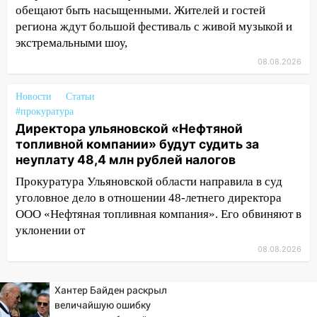
Ульяновске останется закрытым до
обещают быть насыщенными. Жителей и гостей
утра 10 августа
региона ждут большой фестиваль с живой музыкой и
05:18
Судьба готовит сюрприз: гороскоп
экстремальными шоу,
на 8 августа — кому повезет с
08.08.2026
деньгами, а кого ждет неожиданная
встреча
Новости
Статьи
#прокуратура
04:47
В Ульяновской области объявили
Директора ульяновской «Нефтяной
ракетную опасность: звучат сирены
топливной компании» будут судить за
07.08.2026
неуплату 48,4 млн рублей налогов
20:40
Ульяновские аграрии смогут
Прокуратура Ульяновской области направила в суд
купить тракторы с отсрочкой платежа
уголовное дело в отношении 48-летнего директора
до декабря
ООО «Нефтяная топливная компания». Его обвиняют в
19:34
В следственном управлении
уклонении от
состоялось торжественное
08.08.2026
мероприятие, приуроченное к
празднованию Дня сотрудника органов
Хантер Байден раскрыл
следствия Российской Федерации
величайшую ошибку