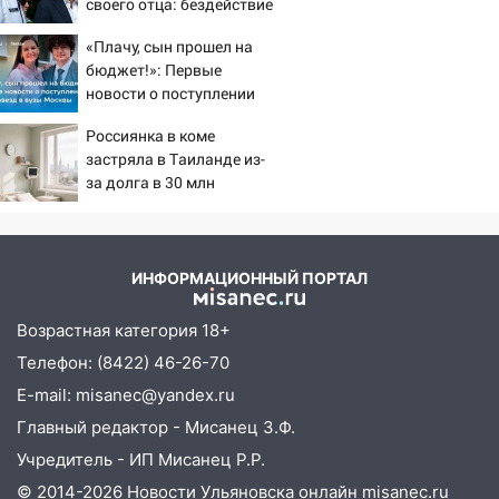
19:30
Ульяновцев приглашают
своего отца: бездействие
поддержать «Симбирскую чебурашку»
против Трампа
«Плачу, сын прошел на
на фестивале «ФормАРТ»
бюджет!»: Первые
18:11
Ульяновская область стала
новости о поступлении
пилотным регионом проекта
детей звезд в вузы
Россиянка в коме
Москвы
«Культурное долголетие»
застряла в Таиланде из-
17:23
за долга в 30 млн
Прогноз погоды в Ульяновской
области на 8 августа
17:16
В реанимацию Ульяновской
областной больницы поступили шесть
ИНФОРМАЦИОННЫЙ ПОРТАЛ
новых аппаратов ИВЛ
Возрастная категория 18+
16:51
В Чердаклинском районе
Телефон: (8422) 46-26-70
ремонтируют дороги, ставят остановки
и проводят новое освещение
E-mail: misanec@yandex.ru
Главный редактор - Мисанец З.Ф.
16:35
В Ульяновске установили ещё
девять бункеров для крупногабаритного
Учредитель - ИП Мисанец Р.Р.
мусора
© 2014-2026 Новости Ульяновска онлайн
misanec.ru