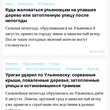
13:10
В Заволжском районе дерево
#жкх
#непогода
#Ульяновск
упало во дворе
Куда жаловаться ульяновцам на упавшее
дерево или затопленную улицу после
13:08
Ураган ударил по Ульяновску:
непогоды
сорванные крыши, поваленные деревья,
затопленные улицы и остановившиеся
Сильная непогода, обрушившаяся на Ульяновск 8
трамваи
августа, принесла городу ливни и шквалистый ветер.
После таких погодных явлений жители могут
12:17
Ульяновск накрыл крупный град:
столкнуться с
после ливня город снова уходит под
воду
08.08.2026
12:12
Прокуратура взяла на контроль
Новости
Происшествия
Статьи
ДТП с шестилетним ребёнком на улице
#непогода
#последствия непогоды
#Ульяновск
#ураган
Федерации
Ураган ударил по Ульяновску: сорванные
крыши, поваленные деревья, затопленные
12:01
Пьяная женщина сбила
улицы и остановившиеся трамваи
шестилетнего ребёнка на улице
Федерации: возбуждено уголовное дело
Сильнейшая непогода обрушилась на Ульяновск днём
8 августа. Ливень, крупный град и шквалистый ветер
11:16
В Ульяновске ищут 37-летнего
уже привели к серьёзным последствиям в разных
мужчину, пропавшего ещё 19 июля