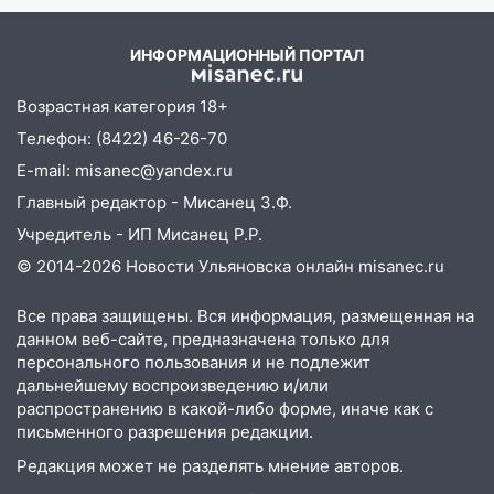
госпитализировали 25-летнего байкера
– Новости
14:32
На Ульяновскую область
ИНФОРМАЦИОННЫЙ ПОРТАЛ
надвигается жара
Возрастная категория 18+
14:08
Пешеход переходил по «зебре»:
подробности серьезной аварии на
Телефон: (8422) 46-26-70
Фруктовой
E-mail: misanec@yandex.ru
13:30
В Димитровграде на улице
Главный редактор - Мисанец З.Ф.
Трудовой горело здание
Учредитель - ИП Мисанец Р.Р.
13:00
Водитель без прав врезался в
© 2014-2026 Новости Ульяновска онлайн
misanec.ru
припаркованный автомобиль
Все права защищены. Вся информация, размещенная на
12:37
Переезжал «зебру» на
данном веб-сайте, предназначена только для
велосипеде и попал под колеса
персонального пользования и не подлежит
дальнейшему воспроизведению и/или
12:18
Вспыхнул изнутри: в
распространению в какой-либо форме, иначе как с
Железнодорожном районе горела дача
письменного разрешения редакции.
11:33
В Засвияжье под колёса авто
Редакция может не разделять мнение авторов.
попал мужчина