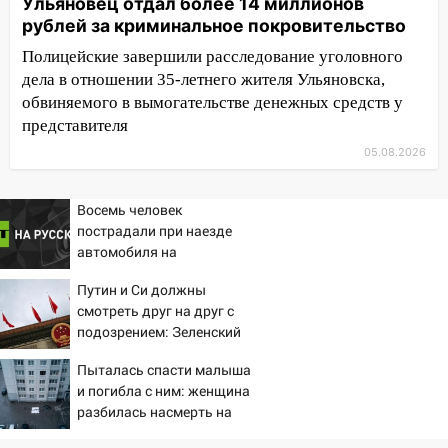
Ульяновец отдал более 14 миллионов
17:05
рублей за криминальное покровительство
«Обыск» по видеосвязи: в
Ульяновске задержали 19-летнюю
Полицейские завершили расследование уголовного
сообщницу мошенников
дела в отношении 35-летнего жителя Ульяновска,
обвиняемого в вымогательстве денежных средств у
16:12
Едва не перерезал горло: в
представителя
Вешкайме посиделки с судимым
знакомым закончились для женщины
05.08.2026
больницей
16:06
18-летняя девушка без прав
Восемь человек
перевернулась на мопеде и попала в
пострадали при наезде
автомобиля на
больницу
пешеходов в Омске
15:59
Путин и Си должны
Ульяновец отдал более 14
смотреть друг на друг с
миллионов рублей за криминальное
подозрением: Зеленский
покровительство
поставил задачу своим
15:32
Пыталась спасти малыша
На «кольце» кроссовер сбил 18-
дипломатам
и погибла с ним: женщина
летнего мопедиста
разбилась насмерть на
15:00
В Ульяновске после тройного ДТП
глазах у детей 06/08/2026