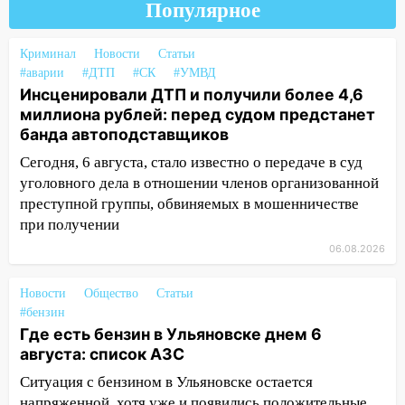
Популярное
проездными
12:10
Ульяновский алиментщик накопил
Криминал
Новости
Статьи
120 тысяч долга
#аварии
#ДТП
#СК
#УМВД
Инсценировали ДТП и получили более 4,6
11:49
Снят режим «Ракетная
миллиона рублей: перед судом предстанет
опасность» на территории Ульяновской
банда автоподставщиков
области
Сегодня, 6 августа, стало известно о передаче в суд
11:30
Кабмин РФ разрешил до 1 июля
уголовного дела в отношении членов организованной
2027 года импорт, выпуск и обращение
преступной группы, обвиняемых в мошенничестве
бензина Евро 2, Евро 3, Евро 4
при получении
11:12
Соцсети: на Рябикова автомобиль
06.08.2026
врезался в забор
Новости
10:27
Общество
Статьи
Где есть бензин в Ульяновске
#бензин
днем 6 августа: список АЗС
Где есть бензин в Ульяновске днем 6
10:16
Внимание! В Ульяновской области
августа: список АЗС
объявлена ракетная опасность
Ситуация с бензином в Ульяновске остается
10:00
напряженной, хотя уже и появились положительные
В Старомайнском районе утонул