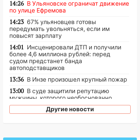
14:26
В Ульяновске ограничат движение
по улице Ефремова
14:23
67% ульяновцев готовы
передумать увольняться, если им
повысят зарплату
14:01
Инсценировали ДТП и получили
более 4,6 миллиона рублей: перед
судом предстанет банда
автоподставщиков
13:36
В Инзе произошел крупный пожар
13:00
В суде защитили репутацию
мужчины, которого необоснованно
обвиняли в жестоком обращении с
Другие новости
животными
12:28
Миллион на «льготниках»: в
Ульяновской области перевозчик
провернул хитрую схему с чужими