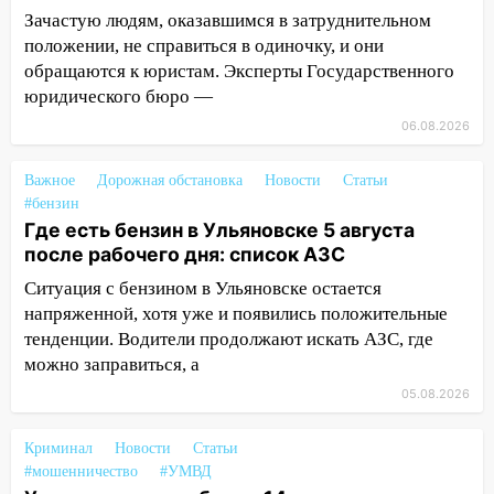
прочность
Зачастую людям, оказавшимся в затруднительном
положении, не справиться в одиночку, и они
05.08.2026
обращаются к юристам. Эксперты Государственного
22:58
Соцсети: на проспекте Тюленева
юридического бюро —
ДТП с мотоциклистом
06.08.2026
20:22
Мошенники обманули 92-летнюю
жительницу Ульяновской области
Важное
Дорожная обстановка
Новости
Статьи
#бензин
19:14
Житель Ульяновской области
Где есть бензин в Ульяновске 5 августа
подвез троих незнакомцев на трассе и
после рабочего дня: список АЗС
заработал уголовное дело
Ситуация с бензином в Ульяновске остается
18:14
Прогноз погоды на 6 августа в
напряженной, хотя уже и появились положительные
Ульяновской области
тенденции. Водители продолжают искать АЗС, где
можно заправиться, а
18:00
Мотофристайл, рок и силовой
экстрим: в Ульяновске пройдет
05.08.2026
большой фестиваль «Наше время»
Криминал
Новости
Статьи
17:30
Где есть бензин в Ульяновске 5
#мошенничество
#УМВД
августа после рабочего дня: список АЗС