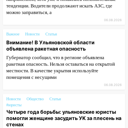
51-летний мужчина
тенденции. Водители продолжают искать АЗС, где
можно заправиться, а
09:50
В Ульяновске черный коршун
06.08.2026
застрял в тепловозе
09:44
Ульяновские спасатели помогли
Важное
Новости
Статьи
юному велосипедисту на улице
Внимание! В Ульяновской области
Чернышевского
объявлена ракетная опасность
08:21
В Заволжском районе украли два
Губернатор сообщил, что в регионе объявлена
велосипеда
ракетная опасность. Нельзя оставаться на открытой
местности. В качестве укрытия используйте
07:18
В Ульяновск идет
помещения с несущими
тридцатиградусная жара: какая будет
погода в четверг
06.08.2026
06:00
Четыре года борьбы: ульяновские
Новости
Общество
Статьи
юристы помогли женщине засудить УК
#юристы
за плесень на стенах
Четыре года борьбы: ульяновские юристы
помогли женщине засудить УК за плесень на
05:00
Кому 6 августа звезды сулят
стенах
прибыль, а кому — испытания на