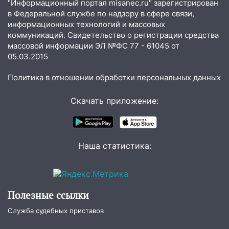
"Информационный портал misanec.ru" зарегистрирован
в Федеральной службе по надзору в сфере связи,
11:17
В Радищевском районе сгорели
информационных технологий и массовых
хозяйственные постройки
коммуникаций. Свидетельство о регистрации средства
11:00
В Канадее горел жилой дом
массовой информации ЭЛ №ФС 77 - 61045 от
05.03.2015
10:18
Губернатор Ульяновской области:
уничтожено четыре беспилотника в
Политика в отношении обработки персональных данных
регионе
Скачать приложение:
10:00
В Ульяновске дотла сгорел
легковой автомобиль
09:39
В Ульяновске будут судить десять
Наша статистика:
наркодилеров, снабжавших две области
09:25
Вынесли приговор дебоширам,
избившим мужчину в трамвае
Полезные ссылки
08:27
Ульяновская полиция получила
один из шести уникальных автомобилей
Служба судебных приставов
в России