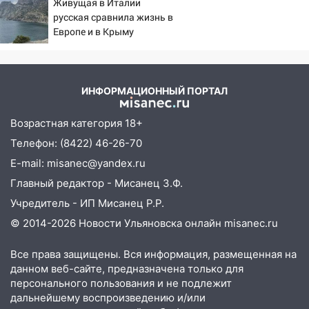
Живущая в Италии
объявлена ракетная опасность
первого массированного
русская сравнила жизнь в
удара
10:00
В Старомайнском районе утонул
Европе и в Крыму
51-летний мужчина
09:50
В Ульяновске черный коршун
застрял в тепловозе
ИНФОРМАЦИОННЫЙ ПОРТАЛ
09:44
Ульяновские спасатели помогли
Возрастная категория 18+
юному велосипедисту на улице
Чернышевского
Телефон: (8422) 46-26-70
E-mail: misanec@yandex.ru
08:21
В Заволжском районе украли два
велосипеда
Главный редактор - Мисанец З.Ф.
Учредитель - ИП Мисанец Р.Р.
07:18
В Ульяновск идет
тридцатиградусная жара: какая будет
© 2014-2026 Новости Ульяновска онлайн
misanec.ru
погода в четверг
Все права защищены. Вся информация, размещенная на
06:00
Четыре года борьбы: ульяновские
данном веб-сайте, предназначена только для
юристы помогли женщине засудить УК
персонального пользования и не подлежит
за плесень на стенах
дальнейшему воспроизведению и/или