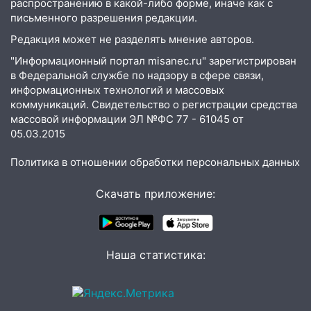
распространению в какой-либо форме, иначе как с
05:00
Кому 6 августа звезды сулят
письменного разрешения редакции.
прибыль, а кому — испытания на
Редакция может не разделять мнение авторов.
прочность
"Информационный портал misanec.ru" зарегистрирован
05.08.2026
в Федеральной службе по надзору в сфере связи,
22:58
Соцсети: на проспекте Тюленева
информационных технологий и массовых
ДТП с мотоциклистом
коммуникаций. Свидетельство о регистрации средства
массовой информации ЭЛ №ФС 77 - 61045 от
20:22
Мошенники обманули 92-летнюю
05.03.2015
жительницу Ульяновской области
Политика в отношении обработки персональных данных
19:14
Житель Ульяновской области
подвез троих незнакомцев на трассе и
Скачать приложение:
заработал уголовное дело
18:14
Прогноз погоды на 6 августа в
Ульяновской области
Наша статистика:
18:00
Мотофристайл, рок и силовой
экстрим: в Ульяновске пройдет
большой фестиваль «Наше время»