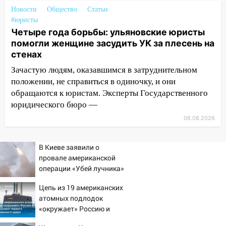
Ульяновской области перевозчик
Новости
Общество
Статьи
провернул хитрую схему с чужими
#юристы
проездными
Четыре года борьбы: ульяновские юристы
помогли женщине засудить УК за плесень на
12:10
Ульяновский алиментщик накопил
стенах
120 тысяч долга
Зачастую людям, оказавшимся в затруднительном
11:49
Снят режим «Ракетная
положении, не справиться в одиночку, и они
опасность» на территории Ульяновской
обращаются к юристам. Эксперты Государственного
области
юридического бюро —
11:30
Кабмин РФ разрешил до 1 июля
06.08.2026
2027 года импорт, выпуск и обращение
бензина Евро 2, Евро 3, Евро 4
В Киеве заявили о
11:12
провале американской
Соцсети: на Рябикова автомобиль
операции «Убей лучника»
врезался в забор
против России
10:27
Цепь из 19 американских
Где есть бензин в Ульяновске
атомных подлодок
днем 6 августа: список АЗС
«окружает» Россию и
10:16
Внимание! В Ульяновской области
Китай: это инструмент