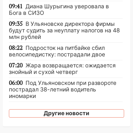
09:41
Диана Шурыгина уверовала в
Бога в СИЗО
09:35
В Ульяновске директора фирмы
будут судить за неуплату налогов на 48
млн рублей
08:22
Подросток на питбайке сбил
велосипедистку: пострадали двое
07:20
Жара возвращается: ожидается
знойный и сухой четверг
06:00
Под Ульяновском при развороте
пострадал 38-летний водитель
иномарки
05:00
«Каждая пятая женщина и каждый
Другие новости
второй мужчина в мире сталкиваются с
алопецией»: врач рассказал, чем может
быть вызвано облысение и как с этим