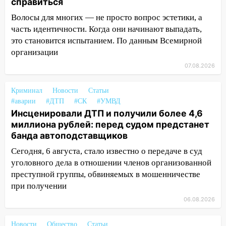
справиться
17:08
Ульяновский областной суд
Волосы для многих — не просто вопрос эстетики, а
оставил в силе приговор руководству
часть идентичности. Когда они начинают выпадать,
«УльяновскФармации» за махинации на
это становится испытанием. По данным Всемирной
3,2 млн рублей
организации
16:09
Ветераны легкой атлетики из
07.08.2026
Ульяновска успешно выступили на
Чемпионате России
Криминал
Новости
Статьи
16:02
В Ульяновской области убрали
#аварии
#ДТП
#СК
#УМВД
более 28% площадей зерновых и
Инсценировали ДТП и получили более 4,6
зернобобовых культур
миллиона рублей: перед судом предстанет
банда автоподставщиков
15:51
Бросила кирпич в жену брата: в
Сегодня, 6 августа, стало известно о передаче в суд
Ульяновской области завели дело на
уголовного дела в отношении членов организованной
агрессивную женщину
преступной группы, обвиняемых в мошенничестве
15:47
На улице Радищева сбили
при получении
курьера: крупная авария в Ульяновске
06.08.2026
15:15
Проводил до квартиры и ограбил:
новый кавалер женщины оказался
Новости
Общество
Статьи