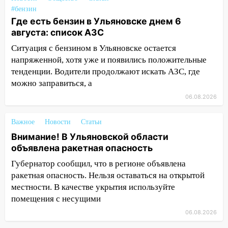
рецидивистом
#бензин
Где есть бензин в Ульяновске днем 6
14:26
В Ульяновске ограничат движение
августа: список АЗС
по улице Ефремова
Ситуация с бензином в Ульяновске остается
14:23
67% ульяновцев готовы
напряженной, хотя уже и появились положительные
передумать увольняться, если им
тенденции. Водители продолжают искать АЗС, где
повысят зарплату
можно заправиться, а
06.08.2026
14:01
Инсценировали ДТП и получили
более 4,6 миллиона рублей: перед
судом предстанет банда
Важное
Новости
Статьи
автоподставщиков
Внимание! В Ульяновской области
объявлена ракетная опасность
13:36
В Инзе произошел крупный пожар
Губернатор сообщил, что в регионе объявлена
13:00
В суде защитили репутацию
ракетная опасность. Нельзя оставаться на открытой
мужчины, которого необоснованно
местности. В качестве укрытия используйте
обвиняли в жестоком обращении с
помещения с несущими
животными
06.08.2026
12:28
Миллион на «льготниках»: в