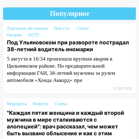
справиться
03:30
Гороскоп на 7 августа: пятница
Популярное
принесет прилив творческой энергии и
отличные шансы исправить старые
Дорожная обстановка
Новости
Статьи
ошибки
#авария
#ДТП
06.08.2026
Под Ульяновском при развороте пострадал
38-летний водитель иномарки
23:20
Прогноз погоды на 7 августа в
Ульяновской области
5 августа в 16:34 произошла крупная авария в
Цильнинском районе. По предварительной
20:04
Ульяновцев приглашают на забег,
информации ГАИ, 38-летний мужчина за рулем
посвящённый Дню воздушного флота
автомобиля «Хонда Аккорд» при
России
07.08.2026
19:12
В Ульяновской области
руководителя частной компании
Медицина
Новости
Статьи
наказали за сокрытие прошлого своего
"Каждая пятая женщина и каждый второй
сотрудник
мужчина в мире сталкиваются с
18:02
В Ульяновск едут звезды
алопецией": врач рассказал, чем может
баскетбола!
быть вызвано облысение и как с этим