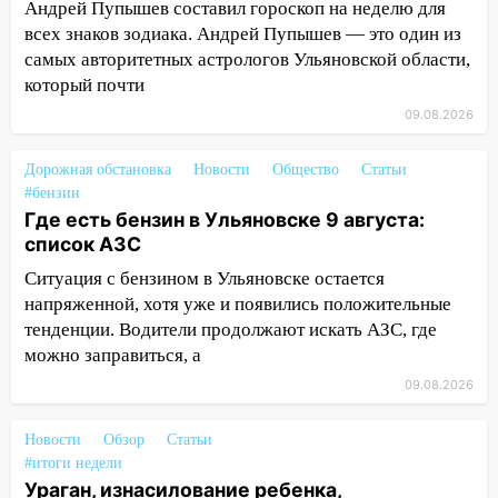
19:55
В Ульяновске упавшее дерево
Андрей Пупышев составил гороскоп на неделю для
заблокировало в машине двух женщин
всех знаков зодиака. Андрей Пупышев — это один из
самых авторитетных астрологов Ульяновской области,
17:15
В Ульяновской области
который почти
ремонтируют девять мостов: один уже
готов, ещё два — почти завершены
09.08.2026
17:00
«Ульяновскалипсис»: последствия
Дорожная обстановка
Новости
Общество
Статьи
урагана 8 августа
#бензин
Где есть бензин в Ульяновске 9 августа:
16:38
Прогноз погоды в Ульяновской
список АЗС
области на 9 августа
Ситуация с бензином в Ульяновске остается
16:34
Из-за мощной непогоды в
напряженной, хотя уже и появились положительные
Ульяновске отменили фестиваль «Наше
тенденции. Водители продолжают искать АЗС, где
время»
можно заправиться, а
16:17
Мелекесский район первым в
09.08.2026
Ульяновской области намолотил более
100 тысяч тонн зерна
Новости
Обзор
Статьи
#итоги недели
15:17
В колледжи и техникумы
Ураган, изнасилование ребенка,
Ульяновской области подали более 10