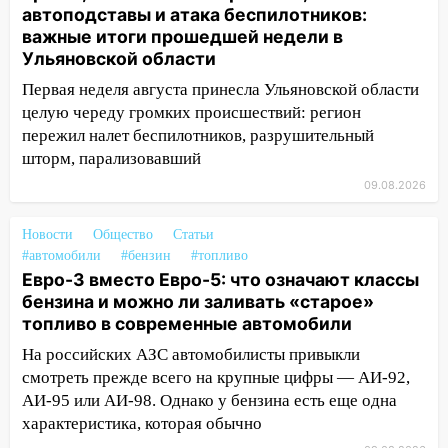
автоподставы и атака беспилотников:
тысяч заявлений
важные итоги прошедшей недели в
15:04
Фоторепортаж с улиц Ульяновска
Ульяновской области
после шторма: поваленные деревья и
Первая неделя августа принесла Ульяновской области
затопленные улицы
целую череду громких происшествий: регион
14:28
Ураган вырвал остановку на улице
пережил налет беспилотников, разрушительный
Деева в Заволжье
шторм, парализовавший
09.08.2026
14:26
Жители Ульяновска сами
пытаются расчистить ливнёвки, не
Новости
дождавшись коммунальщиков
Общество
Статьи
#автомобили
#бензин
#топливо
14:16
Шторм продолжает ломать город:
Евро-3 вместо Евро-5: что означают классы
на улице Любови Шевцовой рухнул
бензина и можно ли заливать «старое»
светофор
топливо в современные автомобили
14:14
На российских АЗС автомобилисты привыкли
Студента из Ульяновска обманули
мошенники под видом преподавателя
смотреть прежде всего на крупные цифры — АИ-92,
АИ-95 или АИ-98. Однако у бензина есть еще одна
14:12
Куда жаловаться ульяновцам на
характеристика, которая обычно
упавшее дерево или затопленную улицу