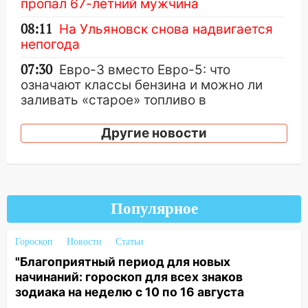
пропал 67-летний мужчина
08:11
На Ульяновск снова надвигается
непогода
07:30
Евро-3 вместо Евро-5: что
означают классы бензина и можно ли
заливать «старое» топливо в
современные автомобили
Другие новости
06:30
Какая погода будет в Ульяновской
области днем 9 августа
05:05
День, когда всё может
измениться: гороскоп на 9 августа —
Популярное
три знака получат шанс, который нельзя
упустить
Гороскоп
Новости
Статьи
08.08.2026
"Благоприятный период для новых
20:10
Во время урагана в Ульяновске на
начинаний: гороскоп для всех знаков
Волге перевернулась лодка
зодиака на неделю с 10 по 16 августа