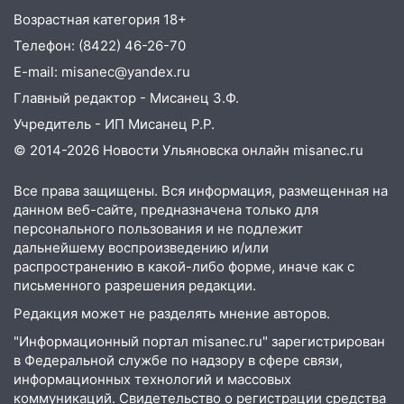
13:08
Ураган ударил по Ульяновску:
Возрастная категория 18+
сорванные крыши, поваленные деревья,
Телефон: (8422) 46-26-70
затопленные улицы и остановившиеся
трамваи
E-mail: misanec@yandex.ru
Главный редактор - Мисанец З.Ф.
12:17
Ульяновск накрыл крупный град:
после ливня город снова уходит под
Учредитель - ИП Мисанец Р.Р.
воду
© 2014-2026 Новости Ульяновска онлайн
misanec.ru
12:12
Прокуратура взяла на контроль
Все права защищены. Вся информация, размещенная на
ДТП с шестилетним ребёнком на улице
данном веб-сайте, предназначена только для
Федерации
персонального пользования и не подлежит
дальнейшему воспроизведению и/или
12:01
Пьяная женщина сбила
распространению в какой-либо форме, иначе как с
шестилетнего ребёнка на улице
письменного разрешения редакции.
Федерации: возбуждено уголовное дело
Редакция может не разделять мнение авторов.
11:16
В Ульяновске ищут 37-летнего
"Информационный портал misanec.ru" зарегистрирован
мужчину, пропавшего ещё 19 июля
в Федеральной службе по надзору в сфере связи,
10:30
От мотофристайла до прогулки с
информационных технологий и массовых
хаски: куда сходить в Ульяновской
коммуникаций. Свидетельство о регистрации средства