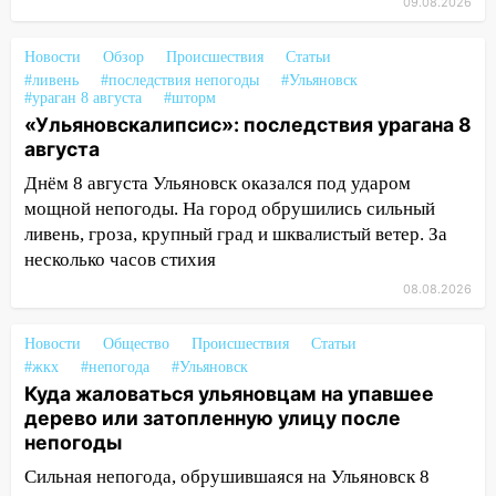
09.08.2026
после непогоды
13:59
В Новом городе ураганным
Новости
Обзор
Происшествия
Статьи
ветром сорвало опалубку со
#ливень
#последствия непогоды
#Ульяновск
#ураган 8 августа
строящегося дома
#шторм
«Ульяновскалипсис»: последствия урагана 8
13:54
В мэрии Ульяновска рассказали,
августа
как устраняют последствия мощного
Днём 8 августа Ульяновск оказался под ударом
шторма
мощной непогоды. На город обрушились сильный
13:49
Стихия продолжает крушить
ливень, гроза, крупный град и шквалистый ветер. За
Ульяновск: дерево рухнуло на дом на
несколько часов стихия
Орджоникидзе
08.08.2026
13:47
На Нижней Террасе мощным
ветром вырвало дерево с корнем
Новости
Общество
Происшествия
Статьи
#жкх
#непогода
#Ульяновск
13:46
Сильный ветер сорвал крышу с
Куда жаловаться ульяновцам на упавшее
СТО на проспекте Созидателей
дерево или затопленную улицу после
непогоды
13:35
Непогода продолжает бить по
транспорту: в Ульяновске трамвай
Сильная непогода, обрушившаяся на Ульяновск 8