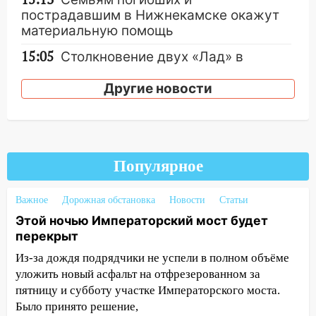
пострадавшим в Нижнекамске окажут
материальную помощь
15:05
Столкновение двух «Лад» в
Димитровграде: пассажирка оказалась
в больнице
Другие новости
14:23
В Вешкаймском районе
перевернулся самодельный байк
14:21
Волонтеры «ЛизаАлерт»
Популярное
выложили ориентировку на пропавшего
8 августа в шторм ульяновского
блогера
Важное
Дорожная обстановка
Новости
Статьи
Этой ночью Императорский мост будет
14:00
Этой ночью Императорский мост
перекрыт
будет перекрыт
Из-за дождя подрядчики не успели в полном объёме
13:49
Сотрудники СУ СК России по
уложить новый асфальт на отфрезерованном за
Ульяновской области вручили ключи от
пятницу и субботу участке Императорского моста.
квартир сиротам и детям, оставшихся
Было принято решение,