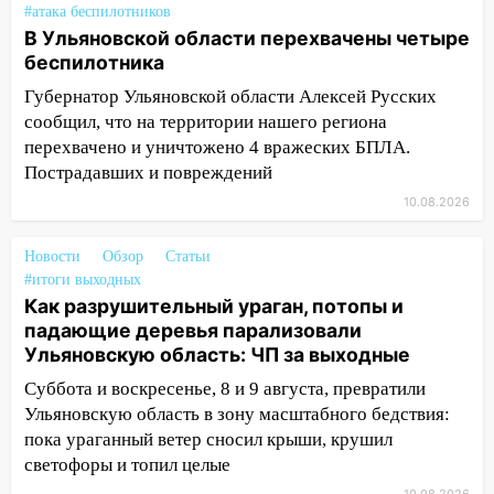
перехвачены четыре беспилотника
#атака беспилотников
В Ульяновской области перехвачены четыре
10:15
Соцсети: мотоциклист врезался в
беспилотника
«Калину» в Новом городе
Губернатор Ульяновской области Алексей Русских
10:11
Во время атаки беспилотников в
сообщил, что на территории нашего региона
Нижнекамске погибли люди: в
перехвачено и уничтожено 4 вражеских БПЛА.
республике объявили траур
Пострадавших и повреждений
10:06
За выходные выпало больше
10.08.2026
месячной нормы осадков и упало 111
деревьев в Ульяновске
Новости
Обзор
Статьи
#итоги выходных
10:00
В Кузоватово ураганный ветер
Как разрушительный ураган, потопы и
повредил кровли районного дома
падающие деревья парализовали
культуры и школы
Ульяновскую область: ЧП за выходные
09:20
Момент падения дерева на
Суббота и воскресенье, 8 и 9 августа, превратили
машину в Ульяновске попал на видео
Ульяновскую область в зону масштабного бедствия:
09:16
пока ураганный ветер сносил крыши, крушил
Утро ульяновских водителей
началось с «глухой» пробки на старом
светофоры и топил целые
мосту
10.08.2026