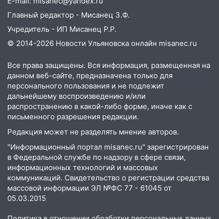
E-mail: misanec@yandex.ru
незаметно разрушают наш позвоночник
Главный редактор - Мисанец З.Ф.
03:00
День скрытых ловушек и
Учредитель - ИП Мисанец Р.Р.
внезапных подарков судьбы: гороскоп
© 2014-2026 Новости Ульяновска онлайн
misanec.ru
на 10 августа
09.08.2026
Все права защищены. Вся информация, размещенная на
21:58
В Ульяновске около «нового»
данном веб-сайте, предназначена только для
моста утопили автомобиль «Вольво»
персонального пользования и не подлежит
дальнейшему воспроизведению и/или
20:20
Итоги 9 августа в Ульяновской
распространению в какой-либо форме, иначе как с
области: разгул стихии, поиски
письменного разрешения редакции.
человека на Волге и транспортный
Редакция может не разделять мнение авторов.
коллапс
"Информационный портал misanec.ru" зарегистрирован
19:43
Из-за ураганного ветра упали
в Федеральной службе по надзору в сфере связи,
деревья в парке «Победы»
информационных технологий и массовых
коммуникаций. Свидетельство о регистрации средства
18:00
Пепелище на Балтийской: в
массовой информации ЭЛ №ФС 77 - 61045 от
Заволжье ульяновские спасатели
05.03.2015
ликвидировали крупный пожар
Политика в отношении обработки персональных данных