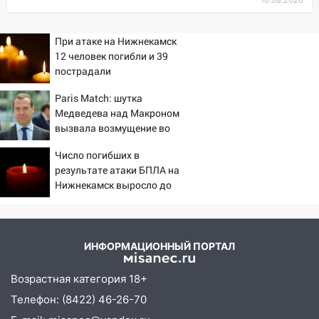
09:10
Соцсети: на Московском шоссе в
Ульяновске произошла авария
При атаке на Нижнекамск
12 человек погибли и 39
08:02
В Ульяновске во время
пострадали
диспансеризации у 26-летнего парня
выявили онкологию
Paris Match: шутка
Медведева над Макроном
07:00
Прохладная ночь и ветреный
вызвала возмущение во
день: прогноз погоды в Ульяновске 10
Франции
августа
Число погибших в
результате атаки БПЛА на
06:00
Как разрушительный ураган,
Нижнекамск выросло до
потопы и падающие деревья
13
парализовали Ульяновскую область: ЧП
за выходные
ИНФОРМАЦИОННЫЙ ПОРТАЛ
05:50
Пять украденных лошадей и
смертельная драка
Возрастная категория 18+
05:00
Боль, скованность и старение
Телефон: (8422) 46-26-70
дисков: как повседневные привычки