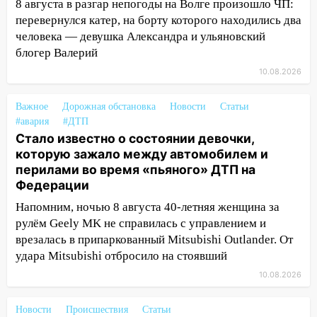
Ульяновской области продолжают
8 августа в разгар непогоды на Волге произошло ЧП:
искать пропавшего после крушения
перевернулся катер, на борту которого находились два
катера блогера
человека — девушка Александра и ульяновский
блогер Валерий
11:53
Стало известно о состоянии
девочки, которую зажало между
10.08.2026
автомобилем и перилами во время
«пьяного» ДТП на Федерации
Важное
Дорожная обстановка
Новости
Статьи
#авария
#ДТП
11:29
Сергей Клопков назначен
Стало известно о состоянии девочки,
начальником управления
которую зажало между автомобилем и
административно-технического
перилами во время «пьяного» ДТП на
контроля администрации Ульяновска
Федерации
11:12
В Ульяновской области в огне
Напомним, ночью 8 августа 40-летняя женщина за
погиб один человек
рулём Geely MK не справилась с управлением и
врезалась в припаркованный Mitsubishi Outlander. От
11:05
12 человек погибли и 39 получили
удара Mitsubishi отбросило на стоявший
ранения после атаки беспилотников на
Нижнекамск
10.08.2026
10:51
В Ульяновской области
Новости
Происшествия
Статьи