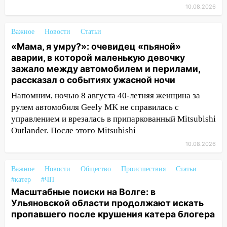
без попечения родителей
10.08.2026
13:36
«Мама, я умру?»: очевидец
«пьяной» аварии, в которой маленькую
Важное
Новости
Статьи
девочку зажало между автомобилем и
«Мама, я умру?»: очевидец «пьяной»
перилами, рассказал о событиях
аварии, в которой маленькую девочку
ужасной ночи
зажало между автомобилем и перилами,
рассказал о событиях ужасной ночи
13:05
17-летний парень находился за
рулем мотоцикла во время ДТП в Новом
Напомним, ночью 8 августа 40-летняя женщина за
городе: в ГАИ прокомментировали
рулем автомобиля Geely MK не справилась с
сегодняшнюю аварию
управлением и врезалась в припаркованный Mitsubishi
Outlander. После этого Mitsubishi
12:59
Губернатор Ульяновской области
выразил соболезнования в связи с
10.08.2026
трагедией в Нижнекамске
Важное
Новости
Общество
Происшествия
Статьи
12:53
Число погибших в Нижнекамске
#катер
#ЧП
выросло до 13 человек, среди них есть
Масштабные поиски на Волге: в
ребенок
Ульяновской области продолжают искать
пропавшего после крушения катера блогера
12:46
Масштабные поиски на Волге: в