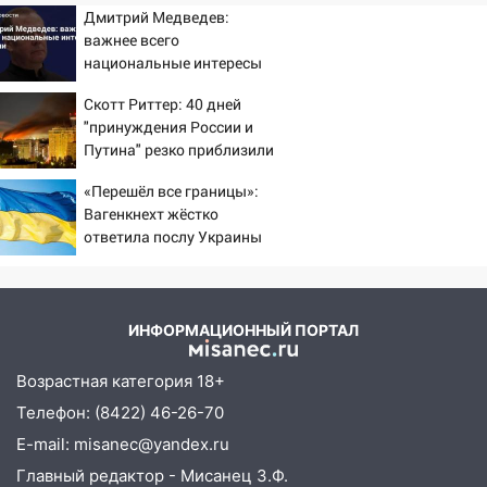
12:01
Пьяная женщина сбила
Дмитрий Медведев:
шестилетнего ребёнка на улице
важнее всего
Федерации: возбуждено уголовное дело
национальные интересы
России
11:16
В Ульяновске ищут 37-летнего
Скотт Риттер: 40 дней
мужчину, пропавшего ещё 19 июля
"принуждения России и
Путина" резко приблизили
10:30
От мотофристайла до прогулки с
крах режима Зеленского
хаски: куда сходить в Ульяновской
«Перешёл все границы»:
области 8–9 августа
Вагенкнехт жёстко
ответила послу Украины
10:11
Директора ульяновской
«Нефтяной топливной компании» будут
судить за неуплату 48,4 млн рублей
налогов
ИНФОРМАЦИОННЫЙ ПОРТАЛ
09:28
Дети на дорогах: пострадали
Возрастная категория 18+
велосипедисты, мотоциклисты и
Телефон: (8422) 46-26-70
пешеходы. Обзор крупных аварий в
Ульяновской области
E-mail: misanec@yandex.ru
Главный редактор - Мисанец З.Ф.
08:30
Поджог со свечой, 16 сгоревших