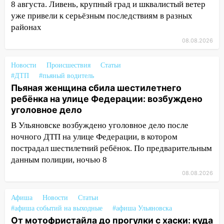
8 августа. Ливень, крупный град и шквалистый ветер
13:47
На Нижней Террасе мощным
уже привели к серьёзным последствиям в разных
ветром вырвало дерево с корнем
районах
13:46
Сильный ветер сорвал крышу с
08.08.2026
СТО на проспекте Созидателей
Новости
Происшествия
Статьи
13:35
Непогода продолжает бить по
#ДТП
#пьяный водитель
транспорту: в Ульяновске трамвай
Пьяная женщина сбила шестилетнего
сошёл с рельсов
ребёнка на улице Федерации: возбуждено
уголовное дело
13:22
Упавшие деревья перекрыли
дороги в Ульяновске: фото
В Ульяновске возбуждено уголовное дело после
ночного ДТП на улице Федерации, в котором
13:17
Непогода в Ульяновске не
пострадал шестилетний ребёнок. По предварительным
закончится сегодня: сильные ливни
данным полиции, ночью 8
сохранятся 9 августа
08.08.2026
13:15
Трижды «брал в долг» без спроса:
житель Вешкаймского района похитил у
Афиша
Новости
Статьи
знакомого 191 тысячу рублей
#афиша событий на выходные
#афиша Ульяновска
От мотофристайла до прогулки с хаски: куда
13:14
Ураган оторвал светофор на