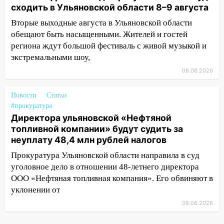
сходить в Ульяновской области 8–9 августа
проспекте Филатова в Ульяновске
Вторые выходные августа в Ульяновской области
13:12
Дерево пробило крышу дома на
обещают быть насыщенными. Жителей и гостей
Новгородской в Ульяновске и рухнуло
региона ждут большой фестиваль с живой музыкой и
на электрощит
экстремальными шоу,
13:10
В Заволжском районе дерево
08.08.2026
упало во дворе
Новости
Статьи
13:08
Ураган ударил по Ульяновску:
#прокуратура
сорванные крыши, поваленные деревья,
Директора ульяновской «Нефтяной
затопленные улицы и остановившиеся
топливной компании» будут судить за
трамваи
неуплату 48,4 млн рублей налогов
12:17
Ульяновск накрыл крупный град:
Прокуратура Ульяновской области направила в суд
после ливня город снова уходит под
уголовное дело в отношении 48-летнего директора
воду
ООО «Нефтяная топливная компания». Его обвиняют в
12:12
уклонении от
Прокуратура взяла на контроль
ДТП с шестилетним ребёнком на улице
08.08.2026
Федерации