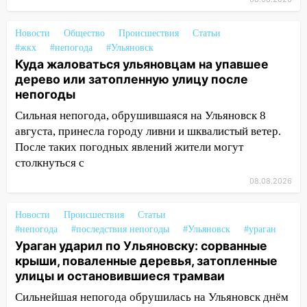
14:16
Шторм продолжает ломать город:
на улице Любови Шевцовой рухнул
Новости
Общество
Происшествия
Статьи
светофор
#жкх
#непогода
#Ульяновск
14:14
Студента из Ульяновска обманули
Куда жаловаться ульяновцам на упавшее
мошенники под видом преподавателя
дерево или затопленную улицу после
непогоды
14:12
Куда жаловаться ульяновцам на
Сильная непогода, обрушившаяся на Ульяновск 8
упавшее дерево или затопленную улицу
августа, принесла городу ливни и шквалистый ветер.
после непогоды
После таких погодных явлений жители могут
13:59
В Новом городе ураганным
столкнуться с
ветром сорвало опалубку со
08.08.2026
строящегося дома
13:54
В мэрии Ульяновска рассказали,
Новости
Происшествия
Статьи
как устраняют последствия мощного
#непогода
#последствия непогоды
#Ульяновск
#ураган
шторма
Ураган ударил по Ульяновску: сорванные
крыши, поваленные деревья, затопленные
13:49
Стихия продолжает крушить
улицы и остановившиеся трамваи
Ульяновск: дерево рухнуло на дом на
Сильнейшая непогода обрушилась на Ульяновск днём
Орджоникидзе