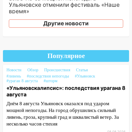
Ульяновске отменили фестиваль «Наше
время»
16:17
Мелекесский район первым в
Другие новости
Ульяновской области намолотил более
100 тысяч тонн зерна
15:17
В колледжи и техникумы
Ульяновской области подали более 10
Популярное
тысяч заявлений
15:04
Фоторепортаж с улиц Ульяновска
Новости
Обзор
Происшествия
Статьи
после шторма: поваленные деревья и
#ливень
#последствия непогоды
#Ульяновск
#ураган 8 августа
#шторм
затопленные улицы
«Ульяновскалипсис»: последствия урагана 8
14:28
Ураган вырвал остановку на улице
августа
Деева в Заволжье
Днём 8 августа Ульяновск оказался под ударом
мощной непогоды. На город обрушились сильный
14:26
Жители Ульяновска сами
ливень, гроза, крупный град и шквалистый ветер. За
пытаются расчистить ливнёвки, не
дождавшись коммунальщиков
несколько часов стихия
08.08.2026