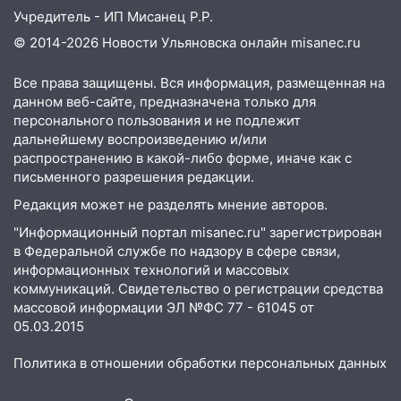
домов и выстрел за водку
Учредитель - ИП Мисанец Р.Р.
© 2014-2026 Новости Ульяновска онлайн
misanec.ru
07:50
Какая погоды будет днем 8
августа
Все права защищены. Вся информация, размещенная на
06:45
Императорский мост в
данном веб-сайте, предназначена только для
Ульяновске останется закрытым до
персонального пользования и не подлежит
утра 10 августа
дальнейшему воспроизведению и/или
распространению в какой-либо форме, иначе как с
05:18
Судьба готовит сюрприз: гороскоп
письменного разрешения редакции.
на 8 августа — кому повезет с
Редакция может не разделять мнение авторов.
деньгами, а кого ждет неожиданная
встреча
"Информационный портал misanec.ru" зарегистрирован
в Федеральной службе по надзору в сфере связи,
04:47
В Ульяновской области объявили
информационных технологий и массовых
ракетную опасность: звучат сирены
коммуникаций. Свидетельство о регистрации средства
массовой информации ЭЛ №ФС 77 - 61045 от
07.08.2026
05.03.2015
20:40
Ульяновские аграрии смогут
купить тракторы с отсрочкой платежа
Политика в отношении обработки персональных данных
до декабря