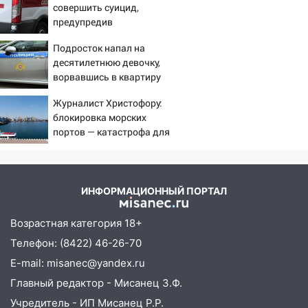
09:52
Ночью беспилотники сбили над
совершить суицид,
соседними Татарстаном и Саратовской
предупредив
областью
оперативные службы
Подросток напал на
09:41
Диана Шурыгина уверовала в
десятилетнюю девочку,
Бога в СИЗО
ворвавшись в квартиру
09:35
В Ульяновске директора фирмы
Журналист Христофору:
будут судить за неуплату налогов на 48
блокировка морских
портов — катастрофа для
млн рублей
Украины
08:22
Подросток на питбайке сбил
велосипедистку: пострадали двое
ИНФОРМАЦИОННЫЙ ПОРТАЛ
07:20
Жара возвращается: ожидается
знойный и сухой четверг
Возрастная категория 18+
06:00
Под Ульяновском при развороте
Телефон: (8422) 46-26-70
пострадал 38-летний водитель
E-mail: misanec@yandex.ru
иномарки
Главный редактор - Мисанец З.Ф.
05:00
«Каждая пятая женщина и каждый
Учредитель - ИП Мисанец Р.Р.