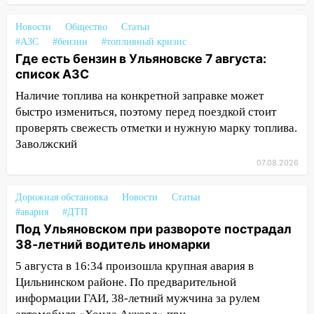
большой фестиваль «Наше время» с
мотофристайлом и концертом
Новости
Общество
Статьи
«Мураками»
#АЗС
#бензин
#топливный кризис
Где есть бензин в Ульяновске 7 августа:
14:04
Жару смоет ливнями: прогноз
список АЗС
погоды в Ульяновской области на
выходные 8-9 августа
Наличие топлива на конкретной заправке может
быстро измениться, поэтому перед поездкой стоит
13:30
В Ульяновске транспортные
проверять свежесть отметки и нужную марку топлива.
полицейские проведут акцию «Час
Заволжский
пассажира»
07.08.2026
13:20
В Ульяновске за один день
обокрали женщину на пляже и
Дорожная обстановка
Новости
Статьи
подростка в сквере
#авария
#ДТП
Под Ульяновском при развороте пострадал
13:01
В Димитровграде мужчина
38-летний водитель иномарки
выбросил из машины страйкбольную
гранату: его задержали
5 августа в 16:34 произошла крупная авария в
Цильнинском районе. По предварительной
12:34
На Ульяновскую область
информации ГАИ, 38-летний мужчина за рулем
надвигается сильнейшая непогода: град