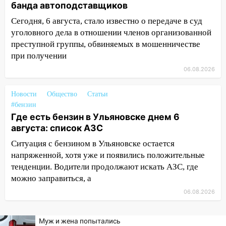
банда автоподставщиков
11:25
В Ульяновске ИИ будет выявлять
нарушителей на контейнерных
Сегодня, 6 августа, стало известно о передаче в суд
площадках
уголовного дела в отношении членов организованной
преступной группы, обвиняемых в мошенничестве
11:20
Ульяновская шахматистка
при получении
Валерия Клейменова выиграла два
золота в составе сборной мира
06.08.2026
11:16
В Ульяновске открыли памятную
Новости
Общество
Статьи
доску декабристу Кондратию Рылееву
#бензин
Где есть бензин в Ульяновске днем 6
10:40
В Ульяновске спасатели ночью
августа: список АЗС
нашли потерявшегося в заброшенных
садах 79-летнего мужчину
Ситуация с бензином в Ульяновске остается
напряженной, хотя уже и появились положительные
10:26
На нескольких улицах Ульяновска
тенденции. Водители продолжают искать АЗС, где
временно отключили холодную воду
можно заправиться, а
10:14
В Ульяновске двоих участников
06.08.2026
коррупционной схемы при ЦГКБ
отправили в колонию на 7 и 8 лет
Муж и жена попытались