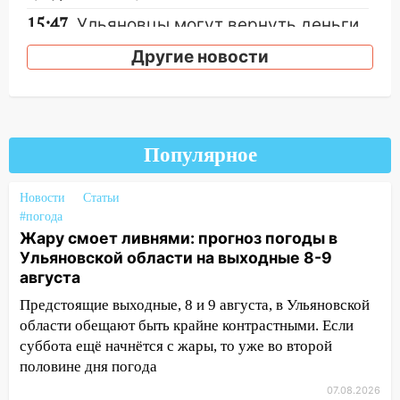
15:47
Ульяновцы могут вернуть деньги
за абонементы закрывшегося фитнес-
Другие новости
клуба «Рекорд-Fitness»
15:34
После вмешательства
прокуратуры в селах Ульяновской
области привели в порядок детские
Популярное
площадки
15:27
Прокуратура проверяет
Новости
Статьи
капремонт школы в селе Кивать
#погода
Жару смоет ливнями: прогноз погоды в
15:08
В Кузоватово после прокурорской
Ульяновской области на выходные 8-9
проверки обновили разметку на
августа
пешеходных переходах
Предстоящие выходные, 8 и 9 августа, в Ульяновской
14:40
На проспекте Гая в Ульяновске
области обещают быть крайне контрастными. Если
запретили остановку автомобилей на
суббота ещё начнётся с жары, то уже во второй
50-метровом участке
половине дня погода
14:22
В Новом городе 8 августа пройдет
07.08.2026