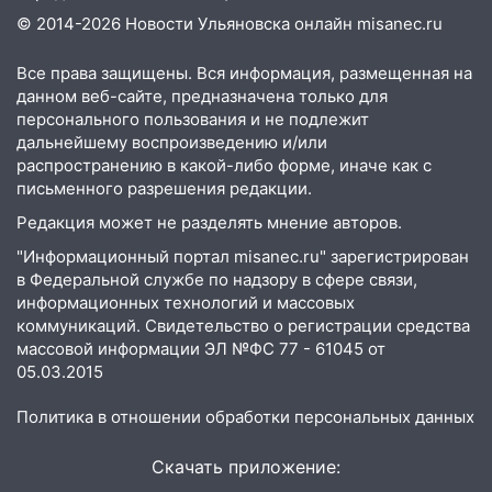
второй мужчина в мире сталкиваются с
© 2014-2026 Новости Ульяновска онлайн
misanec.ru
алопецией»: врач рассказал, чем может
быть вызвано облысение и как с этим
Все права защищены. Вся информация, размещенная на
справиться
данном веб-сайте, предназначена только для
03:30
Гороскоп на 7 августа: пятница
персонального пользования и не подлежит
принесет прилив творческой энергии и
дальнейшему воспроизведению и/или
отличные шансы исправить старые
распространению в какой-либо форме, иначе как с
письменного разрешения редакции.
ошибки
Редакция может не разделять мнение авторов.
06.08.2026
23:20
Прогноз погоды на 7 августа в
"Информационный портал misanec.ru" зарегистрирован
в Федеральной службе по надзору в сфере связи,
Ульяновской области
информационных технологий и массовых
20:04
Ульяновцев приглашают на забег,
коммуникаций. Свидетельство о регистрации средства
посвящённый Дню воздушного флота
массовой информации ЭЛ №ФС 77 - 61045 от
России
05.03.2015
19:12
В Ульяновской области
Политика в отношении обработки персональных данных
руководителя частной компании
наказали за сокрытие прошлого своего
Скачать приложение:
сотрудник