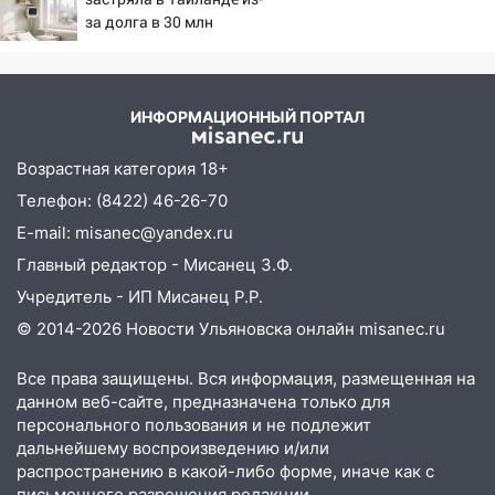
за долга в 30 млн
19:34
В следственном управлении
состоялось торжественное
мероприятие, приуроченное к
празднованию Дня сотрудника органов
ИНФОРМАЦИОННЫЙ ПОРТАЛ
следствия Российской Федерации
Возрастная категория 18+
19:30
Ульяновцев приглашают
поддержать «Симбирскую чебурашку»
Телефон: (8422) 46-26-70
на фестивале «ФормАРТ»
E-mail: misanec@yandex.ru
18:11
Ульяновская область стала
Главный редактор - Мисанец З.Ф.
пилотным регионом проекта
Учредитель - ИП Мисанец Р.Р.
«Культурное долголетие»
© 2014-2026 Новости Ульяновска онлайн
misanec.ru
17:23
Прогноз погоды в Ульяновской
области на 8 августа
Все права защищены. Вся информация, размещенная на
данном веб-сайте, предназначена только для
17:16
В реанимацию Ульяновской
персонального пользования и не подлежит
областной больницы поступили шесть
дальнейшему воспроизведению и/или
новых аппаратов ИВЛ
распространению в какой-либо форме, иначе как с
письменного разрешения редакции.