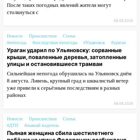
13:14
Ураган оторвал светофор на
После таких погодных явлений жители могут
проспекте Филатова в Ульяновске
столкнуться с
08.08.2026
13:12
Дерево пробило крышу дома на
Новгородской в Ульяновске и рухнуло
Новости
Происшествия
Статьи
на электрощит
#непогода
#последствия непогоды
#Ульяновск
#ураган
13:10
В Заволжском районе дерево
Ураган ударил по Ульяновску: сорванные
упало во дворе
крыши, поваленные деревья, затопленные
улицы и остановившиеся трамваи
13:08
Ураган ударил по Ульяновску:
Сильнейшая непогода обрушилась на Ульяновск днём
сорванные крыши, поваленные деревья,
8 августа. Ливень, крупный град и шквалистый ветер
затопленные улицы и остановившиеся
трамваи
уже привели к серьёзным последствиям в разных
районах
12:17
Ульяновск накрыл крупный град:
08.08.2026
после ливня город снова уходит под
воду
Новости
Происшествия
Статьи
12:12
Прокуратура взяла на контроль
#ДТП
#пьяный водитель
ДТП с шестилетним ребёнком на улице
Пьяная женщина сбила шестилетнего
Федерации
ребёнка на улице Федерации: возбуждено