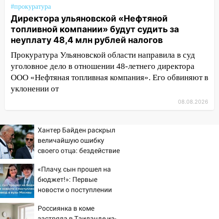
08:30
Поджог со свечой, 16 сгоревших
#прокуратура
домов и выстрел за водку
Директора ульяновской «Нефтяной
топливной компании» будут судить за
07:50
Какая погоды будет днем 8
неуплату 48,4 млн рублей налогов
августа
Прокуратура Ульяновской области направила в суд
06:45
Императорский мост в
уголовное дело в отношении 48-летнего директора
Ульяновске останется закрытым до
ООО «Нефтяная топливная компания». Его обвиняют в
утра 10 августа
уклонении от
05:18
Судьба готовит сюрприз: гороскоп
08.08.2026
на 8 августа — кому повезет с
деньгами, а кого ждет неожиданная
Хантер Байден раскрыл
встреча
величайшую ошибку
своего отца: бездействие
04:47
В Ульяновской области объявили
против Трампа
ракетную опасность: звучат сирены
«Плачу, сын прошел на
07.08.2026
бюджет!»: Первые
новости о поступлении
20:40
Ульяновские аграрии смогут
детей звезд в вузы
купить тракторы с отсрочкой платежа
Россиянка в коме
Москвы
до декабря
застряла в Таиланде из-