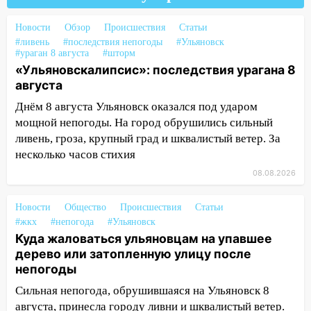
Орджоникидзе
Новости
Обзор
Происшествия
Статьи
13:47
На Нижней Террасе мощным
#ливень
#последствия непогоды
#Ульяновск
ветром вырвало дерево с корнем
#ураган 8 августа
#шторм
«Ульяновскалипсис»: последствия урагана 8
13:46
Сильный ветер сорвал крышу с
августа
СТО на проспекте Созидателей
Днём 8 августа Ульяновск оказался под ударом
13:35
Непогода продолжает бить по
мощной непогоды. На город обрушились сильный
транспорту: в Ульяновске трамвай
ливень, гроза, крупный град и шквалистый ветер. За
сошёл с рельсов
несколько часов стихия
13:22
Упавшие деревья перекрыли
08.08.2026
дороги в Ульяновске: фото
Новости
13:17
Общество
Происшествия
Статьи
Непогода в Ульяновске не
#жкх
#непогода
#Ульяновск
закончится сегодня: сильные ливни
Куда жаловаться ульяновцам на упавшее
сохранятся 9 августа
дерево или затопленную улицу после
13:15
Трижды «брал в долг» без спроса:
непогоды
житель Вешкаймского района похитил у
Сильная непогода, обрушившаяся на Ульяновск 8
знакомого 191 тысячу рублей
августа, принесла городу ливни и шквалистый ветер.