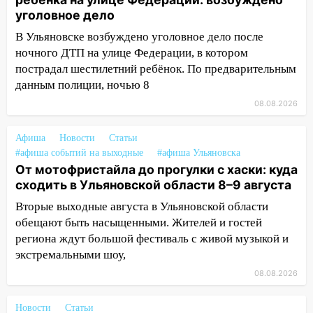
уголовное дело
12:01
Пьяная женщина сбила
В Ульяновске возбуждено уголовное дело после
шестилетнего ребёнка на улице
ночного ДТП на улице Федерации, в котором
Федерации: возбуждено уголовное дело
пострадал шестилетний ребёнок. По предварительным
11:16
В Ульяновске ищут 37-летнего
данным полиции, ночью 8
мужчину, пропавшего ещё 19 июля
08.08.2026
10:30
От мотофристайла до прогулки с
хаски: куда сходить в Ульяновской
Афиша
Новости
Статьи
области 8–9 августа
#афиша событий на выходные
#афиша Ульяновска
От мотофристайла до прогулки с хаски: куда
10:11
Директора ульяновской
сходить в Ульяновской области 8–9 августа
«Нефтяной топливной компании» будут
Вторые выходные августа в Ульяновской области
судить за неуплату 48,4 млн рублей
обещают быть насыщенными. Жителей и гостей
налогов
региона ждут большой фестиваль с живой музыкой и
09:28
Дети на дорогах: пострадали
экстремальными шоу,
велосипедисты, мотоциклисты и
08.08.2026
пешеходы. Обзор крупных аварий в
Ульяновской области
Новости
Статьи