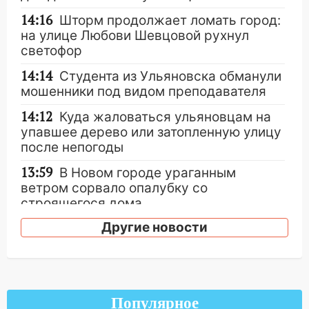
14:16
Шторм продолжает ломать город:
на улице Любови Шевцовой рухнул
светофор
14:14
Студента из Ульяновска обманули
мошенники под видом преподавателя
14:12
Куда жаловаться ульяновцам на
упавшее дерево или затопленную улицу
после непогоды
13:59
В Новом городе ураганным
ветром сорвало опалубку со
строящегося дома
Другие новости
13:54
В мэрии Ульяновска рассказали,
как устраняют последствия мощного
шторма
13:49
Стихия продолжает крушить
Ульяновск: дерево рухнуло на дом на
Популярное