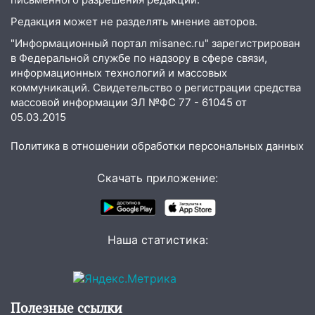
16:51
В Чердаклинском районе
ремонтируют дороги, ставят остановки
Редакция может не разделять мнение авторов.
и проводят новое освещение
"Информационный портал misanec.ru" зарегистрирован
в Федеральной службе по надзору в сфере связи,
16:35
В Ульяновске установили ещё
информационных технологий и массовых
девять бункеров для крупногабаритного
коммуникаций. Свидетельство о регистрации средства
мусора
массовой информации ЭЛ №ФС 77 - 61045 от
05.03.2015
16:26
В Ульяновске бесплатно покажут
матч «Волги» под открытым небом
Политика в отношении обработки персональных данных
16:12
В Ульяновском госуниверситете
разработают отечественный прибор для
Скачать приложение:
цифровой ПЦР
15:47
Ульяновцы могут вернуть деньги
за абонементы закрывшегося фитнес-
Наша статистика:
клуба «Рекорд-Fitness»
15:34
После вмешательства
прокуратуры в селах Ульяновской
области привели в порядок детские
Полезные ссылки