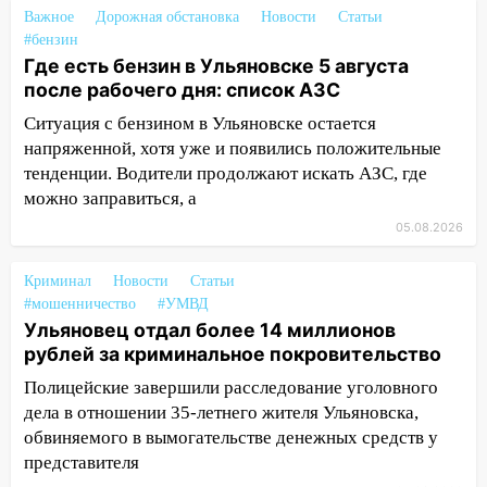
11:12
Соцсети: на Рябикова автомобиль
Важное
Дорожная обстановка
Новости
Статьи
врезался в забор
#бензин
Где есть бензин в Ульяновске 5 августа
10:27
Где есть бензин в Ульяновске
после рабочего дня: список АЗС
днем 6 августа: список АЗС
Ситуация с бензином в Ульяновске остается
10:16
Внимание! В Ульяновской области
напряженной, хотя уже и появились положительные
объявлена ракетная опасность
тенденции. Водители продолжают искать АЗС, где
10:00
можно заправиться, а
В Старомайнском районе утонул
51-летний мужчина
05.08.2026
09:50
В Ульяновске черный коршун
Криминал
Новости
Статьи
застрял в тепловозе
#мошенничество
#УМВД
09:44
Ульяновские спасатели помогли
Ульяновец отдал более 14 миллионов
юному велосипедисту на улице
рублей за криминальное покровительство
Чернышевского
Полицейские завершили расследование уголовного
дела в отношении 35-летнего жителя Ульяновска,
08:21
В Заволжском районе украли два
обвиняемого в вымогательстве денежных средств у
велосипеда
представителя
07:18
В Ульяновск идет