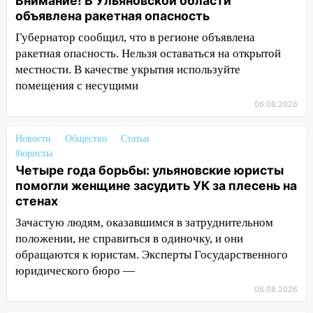
Внимание! В Ульяновской области
объявлена ракетная опасность
13:00
В суде защитили репутацию
мужчины, которого необоснованно
Губернатор сообщил, что в регионе объявлена
обвиняли в жестоком обращении с
ракетная опасность. Нельзя оставаться на открытой
животными
местности. В качестве укрытия используйте
помещения с несущими
12:28
Миллион на «льготниках»: в
Ульяновской области перевозчик
06.08.2026
провернул хитрую схему с чужими
проездными
Новости
Общество
Статьи
#юристы
12:10
Ульяновский алиментщик накопил
Четыре года борьбы: ульяновские юристы
120 тысяч долга
помогли женщине засудить УК за плесень на
стенах
11:49
Снят режим «Ракетная
опасность» на территории Ульяновской
Зачастую людям, оказавшимся в затруднительном
области
положении, не справиться в одиночку, и они
обращаются к юристам. Эксперты Государственного
11:30
Кабмин РФ разрешил до 1 июля
юридического бюро —
2027 года импорт, выпуск и обращение
бензина Евро 2, Евро 3, Евро 4
06.08.2026