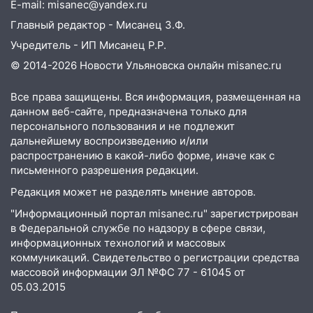
E-mail: misanec@yandex.ru
18:14
Прогноз погоды на 6 августа в
Ульяновской области
Главный редактор - Мисанец З.Ф.
Учредитель - ИП Мисанец Р.Р.
18:00
Мотофристайл, рок и силовой
экстрим: в Ульяновске пройдет
© 2014-2026 Новости Ульяновска онлайн
misanec.ru
большой фестиваль «Наше время»
Все права защищены. Вся информация, размещенная на
17:30
Где есть бензин в Ульяновске 5
данном веб-сайте, предназначена только для
августа после рабочего дня: список АЗС
персонального пользования и не подлежит
дальнейшему воспроизведению и/или
17:05
«Обыск» по видеосвязи: в
распространению в какой-либо форме, иначе как с
Ульяновске задержали 19-летнюю
письменного разрешения редакции.
сообщницу мошенников
Редакция может не разделять мнение авторов.
16:12
Едва не перерезал горло: в
"Информационный портал misanec.ru" зарегистрирован
Вешкайме посиделки с судимым
в Федеральной службе по надзору в сфере связи,
знакомым закончились для женщины
информационных технологий и массовых
больницей
коммуникаций. Свидетельство о регистрации средства
массовой информации ЭЛ №ФС 77 - 61045 от
16:06
18-летняя девушка без прав
05.03.2015
перевернулась на мопеде и попала в
больницу