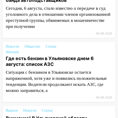
банда автоподставщиков
агрессивную женщину
Сегодня, 6 августа, стало известно о передаче в суд
15:47
уголовного дела в отношении членов организованной
На улице Радищева сбили
курьера: крупная авария в Ульяновске
преступной группы, обвиняемых в мошенничестве
при получении
15:15
Проводил до квартиры и ограбил:
06.08.2026
новый кавалер женщины оказался
рецидивистом
Новости
Общество
Статьи
14:26
В Ульяновске ограничат движение
#бензин
по улице Ефремова
Где есть бензин в Ульяновске днем 6
августа: список АЗС
14:23
67% ульяновцев готовы
Ситуация с бензином в Ульяновске остается
передумать увольняться, если им
напряженной, хотя уже и появились положительные
повысят зарплату
тенденции. Водители продолжают искать АЗС, где
14:01
Инсценировали ДТП и получили
можно заправиться, а
более 4,6 миллиона рублей: перед
06.08.2026
судом предстанет банда
автоподставщиков
Важное
Новости
Статьи
13:36
В Инзе произошел крупный пожар