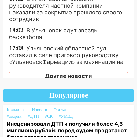
руководителя частной компании
наказали за сокрытие прошлого своего
сотрудник
18:02
В Ульяновск едут звезды
баскетбола!
17:08
Ульяновский областной суд
оставил в силе приговор руководству
«УльяновскФармации» за махинации на
3,2 млн рублей
Другие новости
16:09
Ветераны легкой атлетики из
Ульяновска успешно выступили на
Чемпионате России
Популярное
16:02
В Ульяновской области убрали
Криминал
Новости
Статьи
более 28% площадей зерновых и
#аварии
#ДТП
#СК
#УМВД
зернобобовых культур
Инсценировали ДТП и получили более 4,6
15:51
Бросила кирпич в жену брата: в
миллиона рублей: перед судом предстанет
Ульяновской области завели дело на