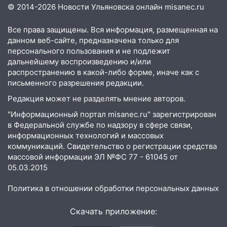
© 2014-2026 Новости Ульяновска онлайн
misanec.ru
Ульяновской области
08:30
Поджог со свечой, 16 сгоревших
Все права защищены. Вся информация, размещенная на
домов и выстрел за водку
данном веб-сайте, предназначена только для
персонального пользования и не подлежит
07:50
Какая погоды будет днем 8
дальнейшему воспроизведению и/или
августа
распространению в какой-либо форме, иначе как с
письменного разрешения редакции.
06:45
Императорский мост в
Редакция может не разделять мнение авторов.
Ульяновске останется закрытым до
утра 10 августа
"Информационный портал misanec.ru" зарегистрирован
в Федеральной службе по надзору в сфере связи,
05:18
Судьба готовит сюрприз: гороскоп
информационных технологий и массовых
на 8 августа — кому повезет с
коммуникаций. Свидетельство о регистрации средства
деньгами, а кого ждет неожиданная
массовой информации ЭЛ №ФС 77 - 61045 от
встреча
05.03.2015
04:47
В Ульяновской области объявили
Политика в отношении обработки персональных данных
ракетную опасность: звучат сирены
07.08.2026
Скачать приложение:
20:40
Ульяновские аграрии смогут