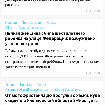
13:49
Стихия продолжает крушить
районах
Ульяновск: дерево рухнуло на дом на
08.08.2026
Орджоникидзе
13:47
На Нижней Террасе мощным
Новости
Происшествия
Статьи
ветром вырвало дерево с корнем
#ДТП
#пьяный водитель
Пьяная женщина сбила шестилетнего
13:46
Сильный ветер сорвал крышу с
ребёнка на улице Федерации: возбуждено
СТО на проспекте Созидателей
уголовное дело
13:35
Непогода продолжает бить по
В Ульяновске возбуждено уголовное дело после
транспорту: в Ульяновске трамвай
ночного ДТП на улице Федерации, в котором
сошёл с рельсов
пострадал шестилетний ребёнок. По предварительным
данным полиции, ночью 8
13:22
Упавшие деревья перекрыли
дороги в Ульяновске: фото
08.08.2026
13:17
Непогода в Ульяновске не
Афиша
Новости
Статьи
закончится сегодня: сильные ливни
#афиша событий на выходные
#афиша Ульяновска
сохранятся 9 августа
От мотофристайла до прогулки с хаски: куда
13:15
Трижды «брал в долг» без спроса:
сходить в Ульяновской области 8–9 августа