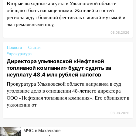
житель Вешкаймского района похитил у
Вторые выходные августа в Ульяновской области
знакомого 191 тысячу рублей
обещают быть насыщенными. Жителей и гостей
региона ждут большой фестиваль с живой музыкой и
13:14
Ураган оторвал светофор на
экстремальными шоу,
проспекте Филатова в Ульяновске
08.08.2026
13:12
Дерево пробило крышу дома на
Новгородской в Ульяновске и рухнуло
Новости
Статьи
на электрощит
#прокуратура
13:10
В Заволжском районе дерево
Директора ульяновской «Нефтяной
упало во дворе
топливной компании» будут судить за
неуплату 48,4 млн рублей налогов
13:08
Ураган ударил по Ульяновску:
Прокуратура Ульяновской области направила в суд
сорванные крыши, поваленные деревья,
уголовное дело в отношении 48-летнего директора
затопленные улицы и остановившиеся
ООО «Нефтяная топливная компания». Его обвиняют в
трамваи
уклонении от
12:17
Ульяновск накрыл крупный град:
08.08.2026
после ливня город снова уходит под
воду
МЧС: в Махачкале
12:12
Прокуратура взяла на контроль