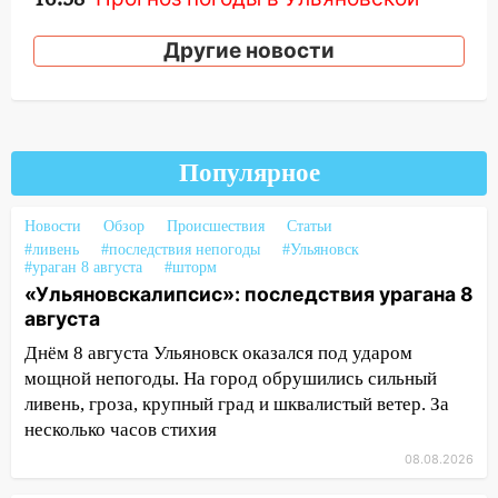
области на 9 августа
Другие новости
16:34
Из-за мощной непогоды в
Ульяновске отменили фестиваль «Наше
время»
16:17
Мелекесский район первым в
Популярное
Ульяновской области намолотил более
100 тысяч тонн зерна
Новости
Обзор
Происшествия
Статьи
15:17
В колледжи и техникумы
#ливень
#последствия непогоды
#Ульяновск
Ульяновской области подали более 10
#ураган 8 августа
#шторм
тысяч заявлений
«Ульяновскалипсис»: последствия урагана 8
августа
15:04
Фоторепортаж с улиц Ульяновска
Днём 8 августа Ульяновск оказался под ударом
после шторма: поваленные деревья и
мощной непогоды. На город обрушились сильный
затопленные улицы
ливень, гроза, крупный град и шквалистый ветер. За
14:28
Ураган вырвал остановку на улице
несколько часов стихия
Деева в Заволжье
08.08.2026
14:26
Жители Ульяновска сами