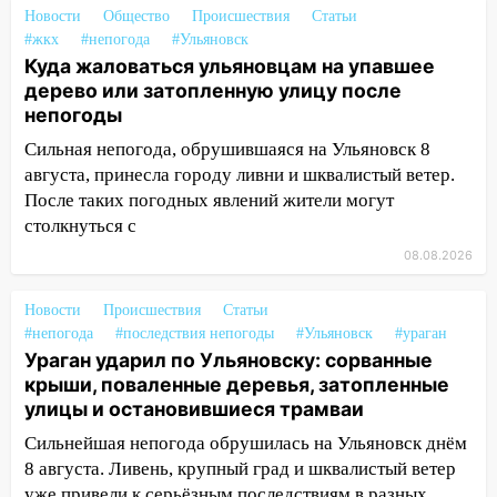
пытаются расчистить ливнёвки, не
Новости
Общество
Происшествия
Статьи
дождавшись коммунальщиков
#жкх
#непогода
#Ульяновск
Куда жаловаться ульяновцам на упавшее
14:16
Шторм продолжает ломать город:
дерево или затопленную улицу после
на улице Любови Шевцовой рухнул
непогоды
светофор
Сильная непогода, обрушившаяся на Ульяновск 8
14:14
Студента из Ульяновска обманули
августа, принесла городу ливни и шквалистый ветер.
мошенники под видом преподавателя
После таких погодных явлений жители могут
столкнуться с
14:12
Куда жаловаться ульяновцам на
08.08.2026
упавшее дерево или затопленную улицу
после непогоды
Новости
Происшествия
Статьи
13:59
В Новом городе ураганным
#непогода
#последствия непогоды
#Ульяновск
#ураган
ветром сорвало опалубку со
Ураган ударил по Ульяновску: сорванные
строящегося дома
крыши, поваленные деревья, затопленные
улицы и остановившиеся трамваи
13:54
В мэрии Ульяновска рассказали,
как устраняют последствия мощного
Сильнейшая непогода обрушилась на Ульяновск днём
шторма
8 августа. Ливень, крупный град и шквалистый ветер
уже привели к серьёзным последствиям в разных