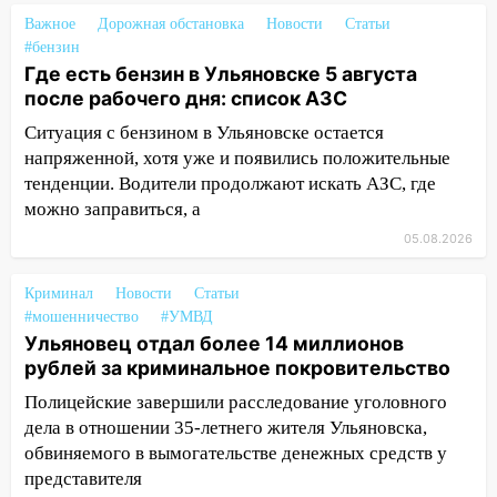
велосипеда
Важное
Дорожная обстановка
Новости
Статьи
07:18
В Ульяновск идет
#бензин
тридцатиградусная жара: какая будет
Где есть бензин в Ульяновске 5 августа
погода в четверг
после рабочего дня: список АЗС
06:00
Ситуация с бензином в Ульяновске остается
Четыре года борьбы: ульяновские
юристы помогли женщине засудить УК
напряженной, хотя уже и появились положительные
за плесень на стенах
тенденции. Водители продолжают искать АЗС, где
можно заправиться, а
05:00
Кому 6 августа звезды сулят
05.08.2026
прибыль, а кому — испытания на
прочность
Криминал
Новости
Статьи
05.08.2026
#мошенничество
#УМВД
22:58
Соцсети: на проспекте Тюленева
Ульяновец отдал более 14 миллионов
ДТП с мотоциклистом
рублей за криминальное покровительство
Полицейские завершили расследование уголовного
20:22
Мошенники обманули 92-летнюю
дела в отношении 35-летнего жителя Ульяновска,
жительницу Ульяновской области
обвиняемого в вымогательстве денежных средств у
19:14
Житель Ульяновской области
представителя
подвез троих незнакомцев на трассе и