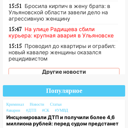
15:51
Бросила кирпич в жену брата: в
Ульяновской области завели дело на
агрессивную женщину
15:47
На улице Радищева сбили
курьера: крупная авария в Ульяновске
15:15
Проводил до квартиры и ограбил:
новый кавалер женщины оказался
рецидивистом
14:26
В Ульяновске ограничат движение
Другие новости
по улице Ефремова
14:23
67% ульяновцев готовы
Популярное
передумать увольняться, если им
повысят зарплату
Криминал
Новости
Статьи
14:01
Инсценировали ДТП и получили
#аварии
#ДТП
#СК
#УМВД
более 4,6 миллиона рублей: перед
Инсценировали ДТП и получили более 4,6
судом предстанет банда
миллиона рублей: перед судом предстанет