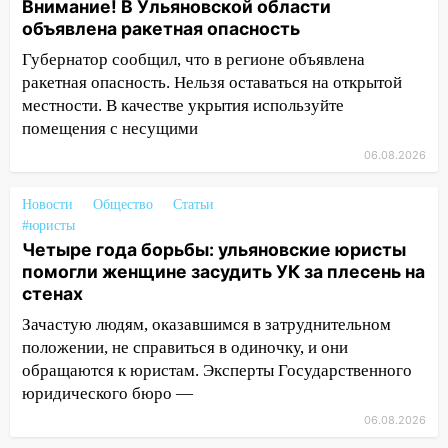
Внимание! В Ульяновской области
бензина Евро 2, Евро 3, Евро 4
объявлена ракетная опасность
11:12
Соцсети: на Рябикова автомобиль
Губернатор сообщил, что в регионе объявлена
врезался в забор
ракетная опасность. Нельзя оставаться на открытой
местности. В качестве укрытия используйте
10:27
Где есть бензин в Ульяновске
помещения с несущими
днем 6 августа: список АЗС
06.08.2026
10:16
Внимание! В Ульяновской области
объявлена ракетная опасность
Новости
Общество
Статьи
#юристы
10:00
В Старомайнском районе утонул
Четыре года борьбы: ульяновские юристы
51-летний мужчина
помогли женщине засудить УК за плесень на
09:50
В Ульяновске черный коршун
стенах
застрял в тепловозе
Зачастую людям, оказавшимся в затруднительном
09:44
Ульяновские спасатели помогли
положении, не справиться в одиночку, и они
юному велосипедисту на улице
обращаются к юристам. Эксперты Государственного
Чернышевского
юридического бюро —
06.08.2026
08:21
В Заволжском районе украли два