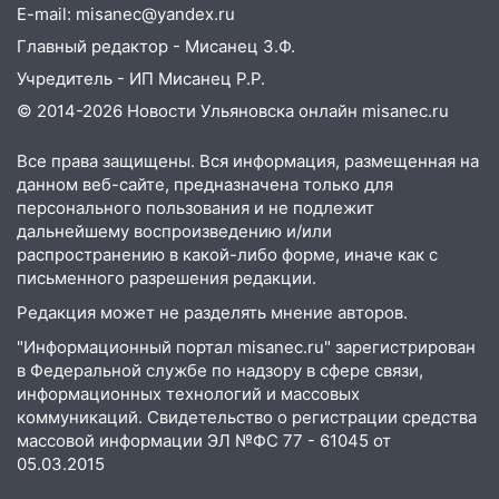
E-mail: misanec@yandex.ru
перевернулась на мопеде и попала в
больницу
Главный редактор - Мисанец З.Ф.
Учредитель - ИП Мисанец Р.Р.
15:59
Ульяновец отдал более 14
миллионов рублей за криминальное
© 2014-2026 Новости Ульяновска онлайн
misanec.ru
покровительство
Все права защищены. Вся информация, размещенная на
15:32
На «кольце» кроссовер сбил 18-
данном веб-сайте, предназначена только для
летнего мопедиста
персонального пользования и не подлежит
дальнейшему воспроизведению и/или
15:00
В Ульяновске после тройного ДТП
распространению в какой-либо форме, иначе как с
госпитализировали 25-летнего байкера
письменного разрешения редакции.
14:32
На Ульяновскую область
Редакция может не разделять мнение авторов.
надвигается жара
"Информационный портал misanec.ru" зарегистрирован
14:08
Пешеход переходил по «зебре»:
в Федеральной службе по надзору в сфере связи,
подробности серьезной аварии на
информационных технологий и массовых
коммуникаций. Свидетельство о регистрации средства
Фруктовой
массовой информации ЭЛ №ФС 77 - 61045 от
13:30
В Димитровграде на улице
05.03.2015
Трудовой горело здание