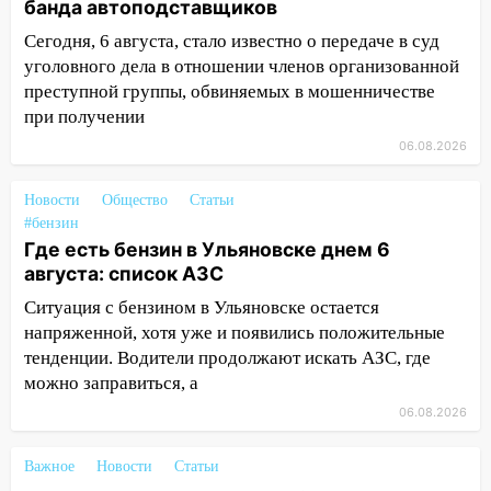
автоподставщиков
банда автоподставщиков
13:36
В Инзе произошел крупный пожар
Сегодня, 6 августа, стало известно о передаче в суд
уголовного дела в отношении членов организованной
13:00
В суде защитили репутацию
преступной группы, обвиняемых в мошенничестве
мужчины, которого необоснованно
при получении
обвиняли в жестоком обращении с
06.08.2026
животными
12:28
Миллион на «льготниках»: в
Новости
Общество
Статьи
Ульяновской области перевозчик
#бензин
провернул хитрую схему с чужими
Где есть бензин в Ульяновске днем 6
проездными
августа: список АЗС
12:10
Ульяновский алиментщик накопил
Ситуация с бензином в Ульяновске остается
120 тысяч долга
напряженной, хотя уже и появились положительные
тенденции. Водители продолжают искать АЗС, где
11:49
Снят режим «Ракетная
можно заправиться, а
опасность» на территории Ульяновской
06.08.2026
области
11:30
Кабмин РФ разрешил до 1 июля
Важное
Новости
Статьи
2027 года импорт, выпуск и обращение