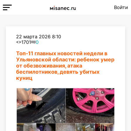
Войти
22 марта 2026 8:10
1701
0
Топ-11 главных новостей недели в
Ульяновской области: ребенок умер
от обезвоживания, атака
беспилотников, девять убитых
куниц