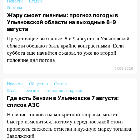
выходные 8-9 августа
Новости
Статьи
#погода
13:30
В Ульяновске транспортные
Жару смоет ливнями: прогноз погоды в
полицейские проведут акцию «Час
Ульяновской области на выходные 8-9
пассажира»
августа
13:20
В Ульяновске за один день
Предстоящие выходные, 8 и 9 августа, в Ульяновской
обокрали женщину на пляже и
области обещают быть крайне контрастными. Если
подростка в сквере
суббота ещё начнётся с жары, то уже во второй
половине дня погода
13:01
В Димитровграде мужчина
07.08.2026
выбросил из машины страйкбольную
гранату: его задержали
Новости
Общество
Статьи
12:34
На Ульяновскую область
#АЗС
#бензин
#топливный кризис
надвигается сильнейшая непогода: град
Где есть бензин в Ульяновске 7 августа:
и шквал до 27 м/с
список АЗС
12:31
Ульяновец хотел купить иномарку
Наличие топлива на конкретной заправке может
из Европы и потерял 760 тысяч рублей
быстро измениться, поэтому перед поездкой стоит
проверять свежесть отметки и нужную марку топлива.
12:20
В Чердаклинском районе
Заволжский
столкнулись «Лада» и Chevrolet: