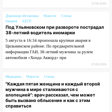
07.08.2026
пострадал 14-летний подросток
12:00
Где есть бензин в Ульяновске 7
Дорожная обстановка
Новости
Статьи
августа: список АЗС
#авария
#ДТП
Под Ульяновском при развороте пострадал
11:50
Заснул рядом с ребёнком и
38-летний водитель иномарки
случайно задушил его: суд вынес
приговор
5 августа в 16:34 произошла крупная авария в
Цильнинском районе. По предварительной
11:38
В Ленинском районе пожар
информации ГАИ, 38-летний мужчина за рулем
полностью уничтожил дачный дом и
автомобиля «Хонда Аккорд» при
сарай
07.08.2026
11:38
В Госдуме предложили отменить
ЕГЭ с 2027 года
Медицина
Новости
Статьи
11:25
"Каждая пятая женщина и каждый второй
В Ульяновске ИИ будет выявлять
мужчина в мире сталкиваются с
нарушителей на контейнерных
алопецией": врач рассказал, чем может
площадках
быть вызвано облысение и как с этим
11:20
Ульяновская шахматистка
справиться
Валерия Клейменова выиграла два