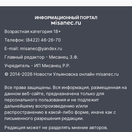
принесет прилив творческой энергии и
первого массированного
отличные шансы исправить старые
удара
ошибки
ИНФОРМАЦИОННЫЙ ПОРТАЛ
06.08.2026
23:20
Прогноз погоды на 7 августа в
Возрастная категория 18+
Ульяновской области
Телефон: (8422) 46-26-70
20:04
Ульяновцев приглашают на забег,
E-mail: misanec@yandex.ru
посвящённый Дню воздушного флота
Главный редактор - Мисанец З.Ф.
России
Учредитель - ИП Мисанец Р.Р.
19:12
В Ульяновской области
© 2014-2026 Новости Ульяновска онлайн
misanec.ru
руководителя частной компании
наказали за сокрытие прошлого своего
Все права защищены. Вся информация, размещенная на
сотрудник
данном веб-сайте, предназначена только для
персонального пользования и не подлежит
18:02
В Ульяновск едут звезды
дальнейшему воспроизведению и/или
баскетбола!
распространению в какой-либо форме, иначе как с
письменного разрешения редакции.
17:08
Ульяновский областной суд
оставил в силе приговор руководству
Редакция может не разделять мнение авторов.