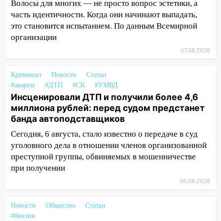
Волосы для многих — не просто вопрос эстетики, а
золота в составе сборной мира
часть идентичности. Когда они начинают выпадать,
11:16
В Ульяновске открыли памятную
это становится испытанием. По данным Всемирной
доску декабристу Кондратию Рылееву
организации
07.08.2026
10:40
В Ульяновске спасатели ночью
нашли потерявшегося в заброшенных
садах 79-летнего мужчину
Криминал
Новости
Статьи
#аварии
#ДТП
#СК
#УМВД
10:26
На нескольких улицах Ульяновска
Инсценировали ДТП и получили более 4,6
временно отключили холодную воду
миллиона рублей: перед судом предстанет
банда автоподставщиков
10:14
В Ульяновске двоих участников
коррупционной схемы при ЦГКБ
Сегодня, 6 августа, стало известно о передаче в суд
отправили в колонию на 7 и 8 лет
уголовного дела в отношении членов организованной
преступной группы, обвиняемых в мошенничестве
09:52
Ночью беспилотники сбили над
при получении
соседними Татарстаном и Саратовской
06.08.2026
областью
09:41
Диана Шурыгина уверовала в
Новости
Общество
Статьи
Бога в СИЗО
#бензин