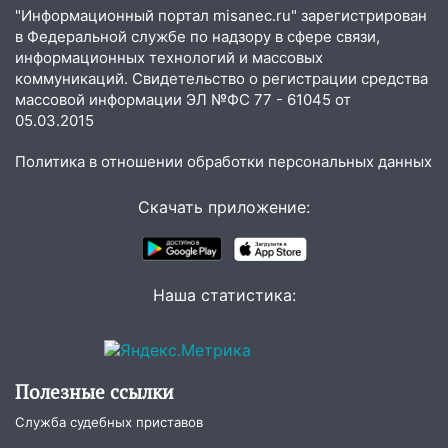
«УльяновскФармации» за махинации на
"Информационный портал misanec.ru" зарегистрирован
3,2 млн рублей
в Федеральной службе по надзору в сфере связи,
информационных технологий и массовых
16:09
Ветераны легкой атлетики из
коммуникаций. Свидетельство о регистрации средства
Ульяновска успешно выступили на
массовой информации ЭЛ №ФС 77 - 61045 от
Чемпионате России
05.03.2015
16:02
В Ульяновской области убрали
Политика в отношении обработки персональных данных
более 28% площадей зерновых и
зернобобовых культур
Скачать приложение:
15:51
Бросила кирпич в жену брата: в
Ульяновской области завели дело на
агрессивную женщину
Наша статистика:
15:47
На улице Радищева сбили
курьера: крупная авария в Ульяновске
15:15
Проводил до квартиры и ограбил:
новый кавалер женщины оказался
Полезные ссылки
рецидивистом
Служба судебных приставов
14:26
В Ульяновске ограничат движение