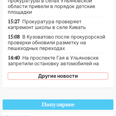
прокуратуры в селах Ульяновской
области привели в порядок детские
площадки
15:27
Прокуратура проверяет
капремонт школы в селе Кивать
15:08
В Кузоватово после прокурорской
проверки обновили разметку на
пешеходных переходах
14:40
На проспекте Гая в Ульяновске
запретили остановку автомобилей на
50-метровом участке
Другие новости
14:22
В Новом городе 8 августа пройдет
большой фестиваль «Наше время» с
мотофристайлом и концертом
«Мураками»
Популярное
14:04
Жару смоет ливнями: прогноз
погоды в Ульяновской области на