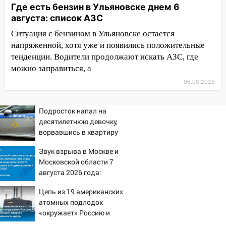
Где есть бензин в Ульяновске днем 6
09:35
В Ульяновске директора фирмы
августа: список АЗС
будут судить за неуплату налогов на 48
млн рублей
Ситуация с бензином в Ульяновске остается
напряженной, хотя уже и появились положительные
08:22
Подросток на питбайке сбил
тенденции. Водители продолжают искать АЗС, где
велосипедистку: пострадали двое
можно заправиться, а
07:20
Жара возвращается: ожидается
06.08.2026
знойный и сухой четверг
06:00
Подросток напал на
Под Ульяновском при развороте
десятилетнюю девочку,
пострадал 38-летний водитель
ворвавшись в квартиру
иномарки
05:00
Звук взрыва в Москве и
«Каждая пятая женщина и каждый
Московской области 7
второй мужчина в мире сталкиваются с
августа 2026 года:
алопецией»: врач рассказал, чем может
Причины, источник,
быть вызвано облысение и как с этим
Цепь из 19 американских
откуда был громкий
справиться
атомных подлодок
хлопок
«окружает» Россию и
03:30
Гороскоп на 7 августа: пятница
Китай: это инструмент