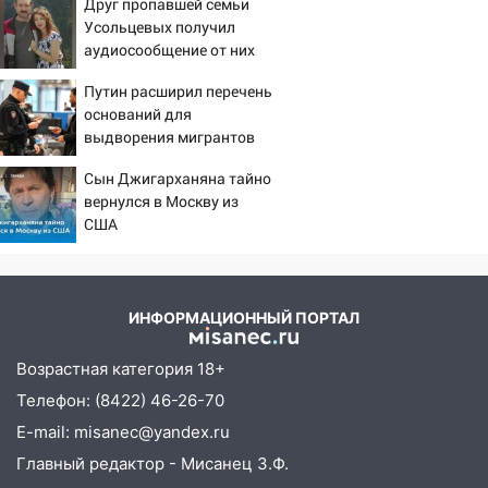
Друг пропавшей семьи
11:38
Усольцевых получил
В Госдуме предложили отменить
аудиосообщение от них
ЕГЭ с 2027 года
11:25
Путин расширил перечень
В Ульяновске ИИ будет выявлять
оснований для
нарушителей на контейнерных
выдворения мигрантов
площадках
Сын Джигарханяна тайно
11:20
Ульяновская шахматистка
вернулся в Москву из
Валерия Клейменова выиграла два
США
золота в составе сборной мира
11:16
В Ульяновске открыли памятную
доску декабристу Кондратию Рылееву
ИНФОРМАЦИОННЫЙ ПОРТАЛ
10:40
В Ульяновске спасатели ночью
нашли потерявшегося в заброшенных
Возрастная категория 18+
садах 79-летнего мужчину
Телефон: (8422) 46-26-70
10:26
На нескольких улицах Ульяновска
E-mail: misanec@yandex.ru
временно отключили холодную воду
Главный редактор - Мисанец З.Ф.
10:14
В Ульяновске двоих участников