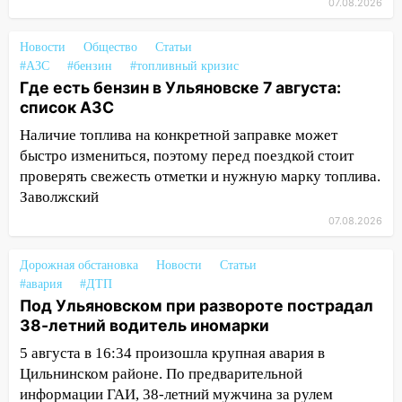
07.08.2026
16:12
В Ульяновском госуниверситете
разработают отечественный прибор для
Новости
Общество
Статьи
цифровой ПЦР
#АЗС
#бензин
#топливный кризис
15:47
Ульяновцы могут вернуть деньги
Где есть бензин в Ульяновске 7 августа:
за абонементы закрывшегося фитнес-
список АЗС
клуба «Рекорд-Fitness»
Наличие топлива на конкретной заправке может
быстро измениться, поэтому перед поездкой стоит
15:34
После вмешательства
проверять свежесть отметки и нужную марку топлива.
прокуратуры в селах Ульяновской
Заволжский
области привели в порядок детские
площадки
07.08.2026
15:27
Прокуратура проверяет
Дорожная обстановка
Новости
Статьи
капремонт школы в селе Кивать
#авария
#ДТП
15:08
В Кузоватово после прокурорской
Под Ульяновском при развороте пострадал
проверки обновили разметку на
38-летний водитель иномарки
пешеходных переходах
5 августа в 16:34 произошла крупная авария в
Цильнинском районе. По предварительной
14:40
На проспекте Гая в Ульяновске
информации ГАИ, 38-летний мужчина за рулем
запретили остановку автомобилей на