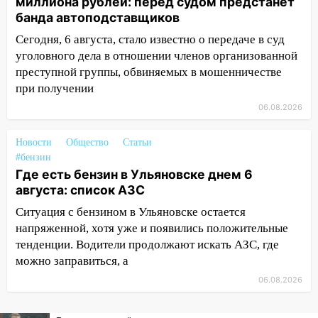
миллиона рублей: перед судом предстанет
банда автоподставщиков
12:34
На Ульяновскую область
надвигается сильнейшая непогода: град
Сегодня, 6 августа, стало известно о передаче в суд
и шквал до 27 м/с
уголовного дела в отношении членов организованной
преступной группы, обвиняемых в мошенничестве
12:31
Ульяновец хотел купить иномарку
при получении
из Европы и потерял 760 тысяч рублей
06.08.2026
12:20
В Чердаклинском районе
столкнулись «Лада» и Chevrolet:
Новости
Общество
Статьи
пострадал 14-летний подросток
#бензин
Где есть бензин в Ульяновске днем 6
12:00
Где есть бензин в Ульяновске 7
августа: список АЗС
августа: список АЗС
Ситуация с бензином в Ульяновске остается
11:50
Заснул рядом с ребёнком и
напряженной, хотя уже и появились положительные
случайно задушил его: суд вынес
тенденции. Водители продолжают искать АЗС, где
приговор
можно заправиться, а
11:38
В Ленинском районе пожар
06.08.2026
полностью уничтожил дачный дом и
сарай