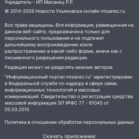
Учредитель - ИП Мисанец Р.Р.
коррупционной схемы при ЦГКБ
© 2014-2026 Новости Ульяновска онлайн
misanec.ru
отправили в колонию на 7 и 8 лет
09:52
Ночью беспилотники сбили над
Все права защищены. Вся информация, размещенная на
соседними Татарстаном и Саратовской
данном веб-сайте, предназначена только для
персонального пользования и не подлежит
областью
дальнейшему воспроизведению и/или
09:41
Диана Шурыгина уверовала в
распространению в какой-либо форме, иначе как с
Бога в СИЗО
письменного разрешения редакции.
Редакция может не разделять мнение авторов.
09:35
В Ульяновске директора фирмы
будут судить за неуплату налогов на 48
"Информационный портал misanec.ru" зарегистрирован
млн рублей
в Федеральной службе по надзору в сфере связи,
информационных технологий и массовых
08:22
Подросток на питбайке сбил
коммуникаций. Свидетельство о регистрации средства
велосипедистку: пострадали двое
массовой информации ЭЛ №ФС 77 - 61045 от
05.03.2015
07:20
Жара возвращается: ожидается
знойный и сухой четверг
Политика в отношении обработки персональных данных
06:00
Под Ульяновском при развороте
Скачать приложение:
пострадал 38-летний водитель