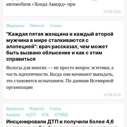
автомобиля «Хонда Аккорд» при
50-метровом участке
07.08.2026
14:22
В Новом городе 8 августа пройдет
большой фестиваль «Наше время» с
Медицина
Новости
Статьи
мотофристайлом и концертом
"Каждая пятая женщина и каждый второй
«Мураками»
мужчина в мире сталкиваются с
14:04
Жару смоет ливнями: прогноз
алопецией": врач рассказал, чем может
погоды в Ульяновской области на
быть вызвано облысение и как с этим
выходные 8-9 августа
справиться
13:30
В Ульяновске транспортные
Волосы для многих — не просто вопрос эстетики, а
полицейские проведут акцию «Час
часть идентичности. Когда они начинают выпадать,
пассажира»
это становится испытанием. По данным Всемирной
организации
13:20
В Ульяновске за один день
07.08.2026
обокрали женщину на пляже и
подростка в сквере
Криминал
Новости
Статьи
13:01
В Димитровграде мужчина
#аварии
#ДТП
#СК
#УМВД
выбросил из машины страйкбольную
Инсценировали ДТП и получили более 4,6
гранату: его задержали