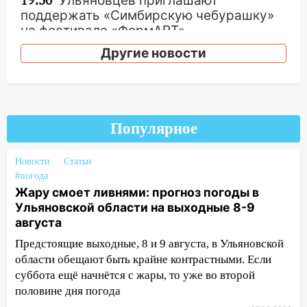
19:30
Ульяновцев приглашают
поддержать «Симбирскую чебурашку»
на фестивале «ФормАРТ»
Другие новости
18:11
Ульяновская область стала
пилотным регионом проекта
«Культурное долголетие»
17:16
В реанимацию Ульяновской
областной больницы поступили шесть
Популярное
новых аппаратов ИВЛ
Новости
Статьи
16:51
В Чердаклинском районе
#погода
ремонтируют дороги, ставят остановки
Жару смоет ливнями: прогноз погоды в
и проводят новое освещение
Ульяновской области на выходные 8-9
16:35
В Ульяновске установили ещё
августа
девять бункеров для крупногабаритного
Предстоящие выходные, 8 и 9 августа, в Ульяновской
мусора
области обещают быть крайне контрастными. Если
суббота ещё начнётся с жары, то уже во второй
16:26
В Ульяновске бесплатно покажут
половине дня погода
матч «Волги» под открытым небом