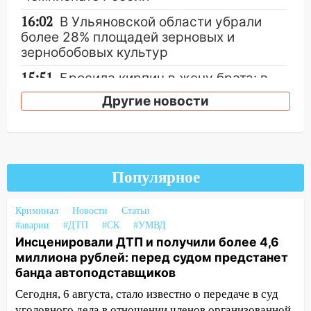
16:02
В Ульяновской области убрали
более 28% площадей зерновых и
зернобобовых культур
15:51
Бросила кирпич в жену брата: в
Ульяновской области завели дело на
Другие новости
агрессивную женщину
15:47
На улице Радищева сбили
курьера: крупная авария в Ульяновске
15:15
Проводил до квартиры и ограбил:
Популярное
новый кавалер женщины оказался
рецидивистом
Криминал
Новости
Статьи
#аварии
#ДТП
#СК
#УМВД
14:26
В Ульяновске ограничат движение
Инсценировали ДТП и получили более 4,6
по улице Ефремова
миллиона рублей: перед судом предстанет
14:23
67% ульяновцев готовы
банда автоподставщиков
передумать увольняться, если им
Сегодня, 6 августа, стало известно о передаче в суд
повысят зарплату
уголовного дела в отношении членов организованной