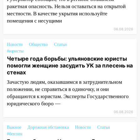
опасность» на территории Ульяновской
ракетная опасность. Нельзя оставаться на открытой
области
местности. В качестве укрытия используйте
11:30
Кабмин РФ разрешил до 1 июля
помещения с несущими
2027 года импорт, выпуск и обращение
06.08.2026
бензина Евро 2, Евро 3, Евро 4
11:12
Соцсети: на Рябикова автомобиль
Новости
Общество
Статьи
врезался в забор
#юристы
Четыре года борьбы: ульяновские юристы
10:27
Где есть бензин в Ульяновске
помогли женщине засудить УК за плесень на
днем 6 августа: список АЗС
стенах
10:16
Внимание! В Ульяновской области
Зачастую людям, оказавшимся в затруднительном
объявлена ракетная опасность
положении, не справиться в одиночку, и они
обращаются к юристам. Эксперты Государственного
10:00
В Старомайнском районе утонул
юридического бюро —
51-летний мужчина
06.08.2026
09:50
В Ульяновске черный коршун
застрял в тепловозе
Важное
Дорожная обстановка
Новости
Статьи
#бензин
09:44
Ульяновские спасатели помогли