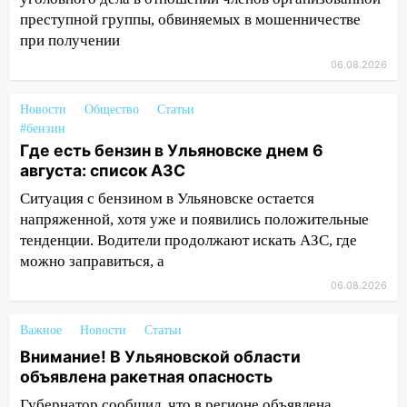
преступной группы, обвиняемых в мошенничестве
14:01
Инсценировали ДТП и получили
при получении
более 4,6 миллиона рублей: перед
судом предстанет банда
06.08.2026
автоподставщиков
Новости
Общество
Статьи
13:36
В Инзе произошел крупный пожар
#бензин
13:00
В суде защитили репутацию
Где есть бензин в Ульяновске днем 6
мужчины, которого необоснованно
августа: список АЗС
обвиняли в жестоком обращении с
Ситуация с бензином в Ульяновске остается
животными
напряженной, хотя уже и появились положительные
тенденции. Водители продолжают искать АЗС, где
12:28
Миллион на «льготниках»: в
можно заправиться, а
Ульяновской области перевозчик
провернул хитрую схему с чужими
06.08.2026
проездными
Важное
Новости
Статьи
12:10
Ульяновский алиментщик накопил
Внимание! В Ульяновской области
120 тысяч долга
объявлена ракетная опасность
11:49
Снят режим «Ракетная
Губернатор сообщил, что в регионе объявлена