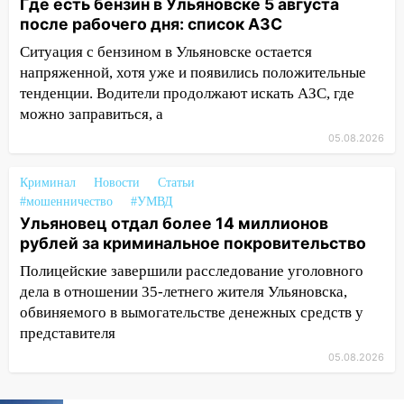
Где есть бензин в Ульяновске 5 августа
юному велосипедисту на улице
после рабочего дня: список АЗС
Чернышевского
Ситуация с бензином в Ульяновске остается
08:21
В Заволжском районе украли два
напряженной, хотя уже и появились положительные
велосипеда
тенденции. Водители продолжают искать АЗС, где
можно заправиться, а
07:18
В Ульяновск идет
тридцатиградусная жара: какая будет
05.08.2026
погода в четверг
Криминал
Новости
Статьи
06:00
Четыре года борьбы: ульяновские
#мошенничество
#УМВД
юристы помогли женщине засудить УК
Ульяновец отдал более 14 миллионов
за плесень на стенах
рублей за криминальное покровительство
05:00
Кому 6 августа звезды сулят
Полицейские завершили расследование уголовного
прибыль, а кому — испытания на
дела в отношении 35-летнего жителя Ульяновска,
прочность
обвиняемого в вымогательстве денежных средств у
05.08.2026
представителя
22:58
Соцсети: на проспекте Тюленева
05.08.2026
ДТП с мотоциклистом