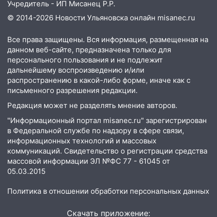
Вешкайме посиделки с судимым
Учредитель - ИП Мисанец Р.Р.
знакомым закончились для женщины
© 2014-2026 Новости Ульяновска онлайн
misanec.ru
больницей
16:06
Все права защищены. Вся информация, размещенная на
18-летняя девушка без прав
данном веб-сайте, предназначена только для
перевернулась на мопеде и попала в
персонального пользования и не подлежит
больницу
дальнейшему воспроизведению и/или
15:59
Ульяновец отдал более 14
распространению в какой-либо форме, иначе как с
миллионов рублей за криминальное
письменного разрешения редакции.
покровительство
Редакция может не разделять мнение авторов.
15:32
На «кольце» кроссовер сбил 18-
"Информационный портал misanec.ru" зарегистрирован
летнего мопедиста
в Федеральной службе по надзору в сфере связи,
информационных технологий и массовых
15:00
В Ульяновске после тройного ДТП
коммуникаций. Свидетельство о регистрации средства
госпитализировали 25-летнего байкера
массовой информации ЭЛ №ФС 77 - 61045 от
05.03.2015
14:32
На Ульяновскую область
надвигается жара
Политика в отношении обработки персональных данных
14:08
Пешеход переходил по «зебре»:
Скачать приложение:
подробности серьезной аварии на