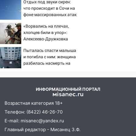
Отдых под звуки сирен:
20:22
Мошенники обманули 92-летнюю
что происходит в Сочи на
жительницу Ульяновской области
фоне массированных атак
19:14
Житель Ульяновской области
беспилотников
«Ворвались на плечах,
подвез троих незнакомцев на трассе и
хлопцев били в упор»:
заработал уголовное дело
Алексеево-Дружковка
18:14
Прогноз погоды на 6 августа в
стала могильником для
Пыталась спасти малыша
Ульяновской области
«птах Мадьяра»
и погибла с ним: женщина
18:00
Мотофристайл, рок и силовой
разбилась насмерть на
экстрим: в Ульяновске пройдет
глазах у детей 06/08/2026
– Новости
большой фестиваль «Наше время»
17:30
Где есть бензин в Ульяновске 5
ИНФОРМАЦИОННЫЙ ПОРТАЛ
августа после рабочего дня: список АЗС
Возрастная категория 18+
17:05
«Обыск» по видеосвязи: в
Ульяновске задержали 19-летнюю
Телефон: (8422) 46-26-70
сообщницу мошенников
E-mail: misanec@yandex.ru
16:12
Главный редактор - Мисанец З.Ф.
Едва не перерезал горло: в