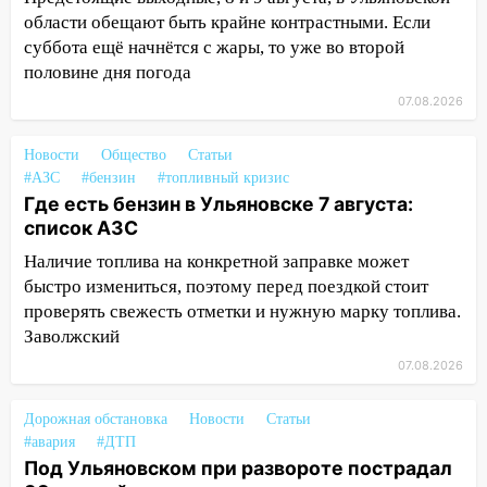
области обещают быть крайне контрастными. Если
11:49
Снят режим «Ракетная
суббота ещё начнётся с жары, то уже во второй
опасность» на территории Ульяновской
половине дня погода
области
07.08.2026
11:30
Кабмин РФ разрешил до 1 июля
2027 года импорт, выпуск и обращение
Новости
Общество
Статьи
бензина Евро 2, Евро 3, Евро 4
#АЗС
#бензин
#топливный кризис
Где есть бензин в Ульяновске 7 августа:
11:12
Соцсети: на Рябикова автомобиль
список АЗС
врезался в забор
Наличие топлива на конкретной заправке может
10:27
Где есть бензин в Ульяновске
быстро измениться, поэтому перед поездкой стоит
днем 6 августа: список АЗС
проверять свежесть отметки и нужную марку топлива.
Заволжский
10:16
Внимание! В Ульяновской области
объявлена ракетная опасность
07.08.2026
10:00
В Старомайнском районе утонул
Дорожная обстановка
Новости
Статьи
51-летний мужчина
#авария
#ДТП
Под Ульяновском при развороте пострадал
09:50
В Ульяновске черный коршун