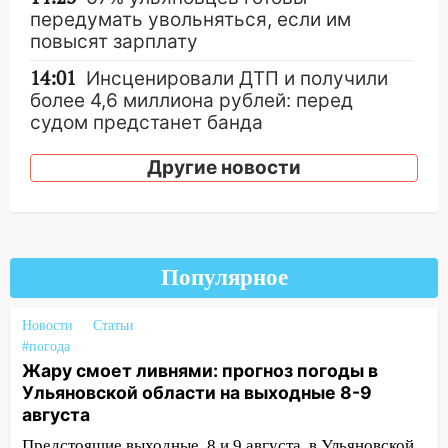
передумать увольняться, если им
повысят зарплату
14:01
Инсценировали ДТП и получили
более 4,6 миллиона рублей: перед
судом предстанет банда
автоподставщиков
Другие новости
13:36
В Инзе произошел крупный пожар
13:00
В суде защитили репутацию
мужчины, которого необоснованно
обвиняли в жестоком обращении с
Популярное
животными
12:28
Миллион на «льготниках»: в
Новости
Статьи
Ульяновской области перевозчик
#погода
провернул хитрую схему с чужими
Жару смоет ливнями: прогноз погоды в
проездными
Ульяновской области на выходные 8-9
августа
12:10
Ульяновский алиментщик накопил
120 тысяч долга
Предстоящие выходные, 8 и 9 августа, в Ульяновской