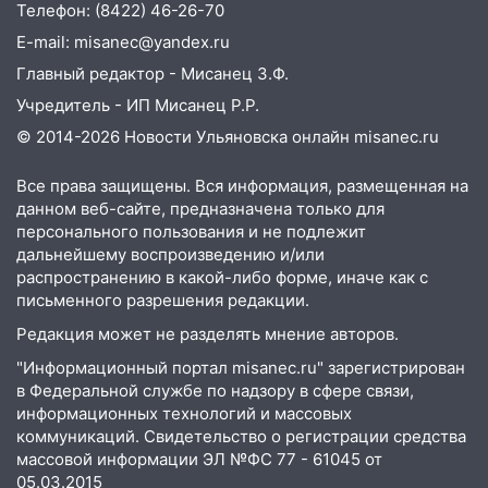
Телефон: (8422) 46-26-70
14:08
Пешеход переходил по «зебре»:
E-mail: misanec@yandex.ru
подробности серьезной аварии на
Главный редактор - Мисанец З.Ф.
Фруктовой
Учредитель - ИП Мисанец Р.Р.
13:30
В Димитровграде на улице
© 2014-2026 Новости Ульяновска онлайн
misanec.ru
Трудовой горело здание
13:00
Водитель без прав врезался в
Все права защищены. Вся информация, размещенная на
припаркованный автомобиль
данном веб-сайте, предназначена только для
персонального пользования и не подлежит
12:37
Переезжал «зебру» на
дальнейшему воспроизведению и/или
велосипеде и попал под колеса
распространению в какой-либо форме, иначе как с
письменного разрешения редакции.
12:18
Вспыхнул изнутри: в
Редакция может не разделять мнение авторов.
Железнодорожном районе горела дача
"Информационный портал misanec.ru" зарегистрирован
11:33
В Засвияжье под колёса авто
в Федеральной службе по надзору в сфере связи,
попал мужчина
информационных технологий и массовых
коммуникаций. Свидетельство о регистрации средства
11:17
В Радищевском районе сгорели
массовой информации ЭЛ №ФС 77 - 61045 от
хозяйственные постройки
05.03.2015