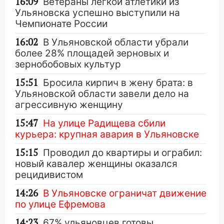
16:09
Ветераны легкой атлетики из
Ульяновска успешно выступили на
Чемпионате России
16:02
В Ульяновской области убрали
более 28% площадей зерновых и
зернобобовых культур
15:51
Бросила кирпич в жену брата: в
Ульяновской области завели дело на
агрессивную женщину
15:47
На улице Радищева сбили
курьера: крупная авария в Ульяновске
15:15
Проводил до квартиры и ограбил:
новый кавалер женщины оказался
рецидивистом
14:26
В Ульяновске ограничат движение
по улице Ефремова
14:23
67% ульяновцев готовы