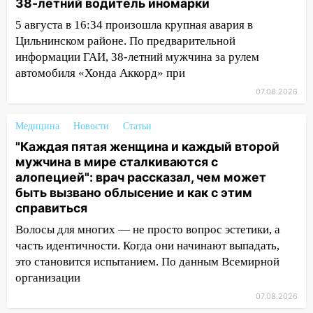
38-летний водитель иномарки
застрял в тепловозе
5 августа в 16:34 произошла крупная авария в
09:44
Ульяновские спасатели помогли
Цильнинском районе. По предварительной
юному велосипедисту на улице
информации ГАИ, 38-летний мужчина за рулем
Чернышевского
автомобиля «Хонда Аккорд» при
08:21
В Заволжском районе украли два
07.08.2026
велосипеда
07:18
Медицина
В Ульяновск идет
Новости
Статьи
тридцатиградусная жара: какая будет
"Каждая пятая женщина и каждый второй
погода в четверг
мужчина в мире сталкиваются с
алопецией": врач рассказал, чем может
06:00
Четыре года борьбы: ульяновские
быть вызвано облысение и как с этим
юристы помогли женщине засудить УК
справиться
за плесень на стенах
Волосы для многих — не просто вопрос эстетики, а
05:00
Кому 6 августа звезды сулят
часть идентичности. Когда они начинают выпадать,
прибыль, а кому — испытания на
это становится испытанием. По данным Всемирной
прочность
организации
05.08.2026
07.08.2026