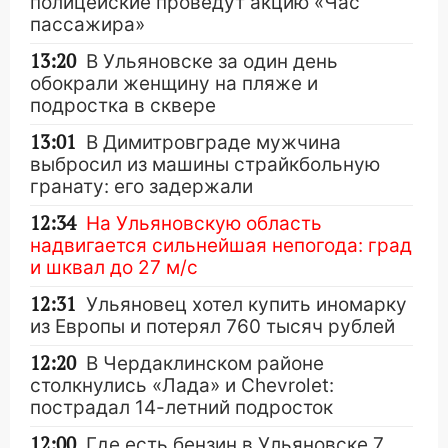
полицейские проведут акцию «Час
пассажира»
13:20
В Ульяновске за один день
обокрали женщину на пляже и
подростка в сквере
13:01
В Димитровграде мужчина
выбросил из машины страйкбольную
гранату: его задержали
12:34
На Ульяновскую область
надвигается сильнейшая непогода: град
и шквал до 27 м/с
12:31
Ульяновец хотел купить иномарку
из Европы и потерял 760 тысяч рублей
12:20
В Чердаклинском районе
столкнулись «Лада» и Chevrolet:
пострадал 14-летний подросток
12:00
Где есть бензин в Ульяновске 7