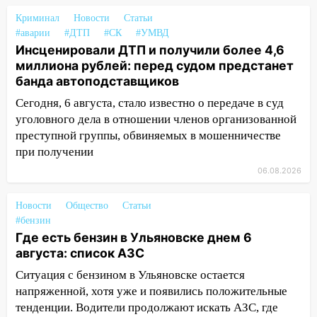
22:58
Соцсети: на проспекте Тюленева
ДТП с мотоциклистом
Криминал
Новости
Статьи
#аварии
#ДТП
#СК
#УМВД
20:22
Мошенники обманули 92-летнюю
Инсценировали ДТП и получили более 4,6
жительницу Ульяновской области
миллиона рублей: перед судом предстанет
банда автоподставщиков
19:14
Житель Ульяновской области
подвез троих незнакомцев на трассе и
Сегодня, 6 августа, стало известно о передаче в суд
заработал уголовное дело
уголовного дела в отношении членов организованной
преступной группы, обвиняемых в мошенничестве
18:14
Прогноз погоды на 6 августа в
при получении
Ульяновской области
06.08.2026
18:00
Мотофристайл, рок и силовой
экстрим: в Ульяновске пройдет
Новости
Общество
Статьи
большой фестиваль «Наше время»
#бензин
Где есть бензин в Ульяновске днем 6
17:30
Где есть бензин в Ульяновске 5
августа: список АЗС
августа после рабочего дня: список АЗС
Ситуация с бензином в Ульяновске остается
17:05
«Обыск» по видеосвязи: в
напряженной, хотя уже и появились положительные
Ульяновске задержали 19-летнюю
тенденции. Водители продолжают искать АЗС, где
сообщницу мошенников