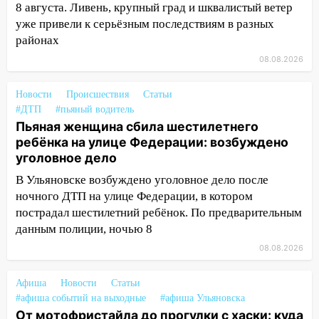
8 августа. Ливень, крупный град и шквалистый ветер
13:10
В Заволжском районе дерево
уже привели к серьёзным последствиям в разных
упало во дворе
районах
08.08.2026
13:08
Ураган ударил по Ульяновску:
сорванные крыши, поваленные деревья,
Новости
затопленные улицы и остановившиеся
Происшествия
Статьи
#ДТП
#пьяный водитель
трамваи
Пьяная женщина сбила шестилетнего
12:17
Ульяновск накрыл крупный град:
ребёнка на улице Федерации: возбуждено
после ливня город снова уходит под
уголовное дело
воду
В Ульяновске возбуждено уголовное дело после
12:12
Прокуратура взяла на контроль
ночного ДТП на улице Федерации, в котором
ДТП с шестилетним ребёнком на улице
пострадал шестилетний ребёнок. По предварительным
Федерации
данным полиции, ночью 8
08.08.2026
12:01
Пьяная женщина сбила
шестилетнего ребёнка на улице
Афиша
Федерации: возбуждено уголовное дело
Новости
Статьи
#афиша событий на выходные
#афиша Ульяновска
11:16
В Ульяновске ищут 37-летнего
От мотофристайла до прогулки с хаски: куда