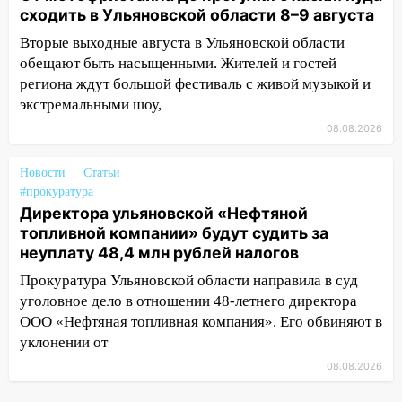
мужчину, пропавшего ещё 19 июля
сходить в Ульяновской области 8–9 августа
10:30
Вторые выходные августа в Ульяновской области
От мотофристайла до прогулки с
хаски: куда сходить в Ульяновской
обещают быть насыщенными. Жителей и гостей
области 8–9 августа
региона ждут большой фестиваль с живой музыкой и
экстремальными шоу,
10:11
Директора ульяновской
08.08.2026
«Нефтяной топливной компании» будут
судить за неуплату 48,4 млн рублей
Новости
налогов
Статьи
#прокуратура
09:28
Дети на дорогах: пострадали
Директора ульяновской «Нефтяной
велосипедисты, мотоциклисты и
топливной компании» будут судить за
пешеходы. Обзор крупных аварий в
неуплату 48,4 млн рублей налогов
Ульяновской области
Прокуратура Ульяновской области направила в суд
08:30
Поджог со свечой, 16 сгоревших
уголовное дело в отношении 48-летнего директора
домов и выстрел за водку
ООО «Нефтяная топливная компания». Его обвиняют в
уклонении от
07:50
Какая погоды будет днем 8
08.08.2026
августа