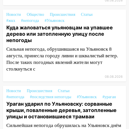
СТО на проспекте Созидателей
08.08.2026
13:35
Непогода продолжает бить по
Новости
Общество
Происшествия
Статьи
транспорту: в Ульяновске трамвай
#жкх
#непогода
#Ульяновск
сошёл с рельсов
Куда жаловаться ульяновцам на упавшее
дерево или затопленную улицу после
13:22
Упавшие деревья перекрыли
непогоды
дороги в Ульяновске: фото
Сильная непогода, обрушившаяся на Ульяновск 8
13:17
Непогода в Ульяновске не
августа, принесла городу ливни и шквалистый ветер.
закончится сегодня: сильные ливни
После таких погодных явлений жители могут
сохранятся 9 августа
столкнуться с
13:15
Трижды «брал в долг» без спроса:
08.08.2026
житель Вешкаймского района похитил у
знакомого 191 тысячу рублей
Новости
Происшествия
Статьи
#непогода
13:14
#последствия непогоды
#Ульяновск
#ураган
Ураган оторвал светофор на
Ураган ударил по Ульяновску: сорванные
проспекте Филатова в Ульяновске
крыши, поваленные деревья, затопленные
13:12
Дерево пробило крышу дома на
улицы и остановившиеся трамваи
Новгородской в Ульяновске и рухнуло
Сильнейшая непогода обрушилась на Ульяновск днём
на электрощит