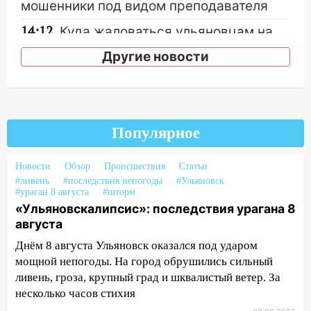
мошенники под видом преподавателя
14:12
Куда жаловаться ульяновцам на
упавшее дерево или затопленную улицу
Другие новости
после непогоды
13:59
В Новом городе ураганным
ветром сорвало опалубку со
строящегося дома
Популярное
13:54
В мэрии Ульяновска рассказали,
как устраняют последствия мощного
Новости
Обзор
Происшествия
Статьи
шторма
#ливень
#последствия непогоды
#Ульяновск
#ураган 8 августа
#шторм
13:49
Стихия продолжает крушить
«Ульяновскалипсис»: последствия урагана 8
Ульяновск: дерево рухнуло на дом на
августа
Орджоникидзе
Днём 8 августа Ульяновск оказался под ударом
13:47
На Нижней Террасе мощным
мощной непогоды. На город обрушились сильный
ветром вырвало дерево с корнем
ливень, гроза, крупный град и шквалистый ветер. За
несколько часов стихия
13:46
Сильный ветер сорвал крышу с