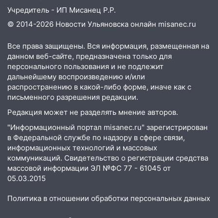
Учредитель - ИП Мисанец Р.Р.
19:30
Ульяновцев приглашают
© 2014-2026 Новости Ульяновска онлайн
misanec.ru
поддержать «Симбирскую чебурашку»
на фестивале «ФормАРТ»
Все права защищены. Вся информация, размещенная на
18:11
Ульяновская область стала
данном веб-сайте, предназначена только для
пилотным регионом проекта
персонального пользования и не подлежит
«Культурное долголетие»
дальнейшему воспроизведению и/или
распространению в какой-либо форме, иначе как с
17:23
Прогноз погоды в Ульяновской
письменного разрешения редакции.
области на 8 августа
Редакция может не разделять мнение авторов.
17:16
В реанимацию Ульяновской
"Информационный портал misanec.ru" зарегистрирован
областной больницы поступили шесть
в Федеральной службе по надзору в сфере связи,
новых аппаратов ИВЛ
информационных технологий и массовых
коммуникаций. Свидетельство о регистрации средства
16:51
В Чердаклинском районе
массовой информации ЭЛ №ФС 77 - 61045 от
ремонтируют дороги, ставят остановки
05.03.2015
и проводят новое освещение
Политика в отношении обработки персональных данных
16:35
В Ульяновске установили ещё
девять бункеров для крупногабаритного