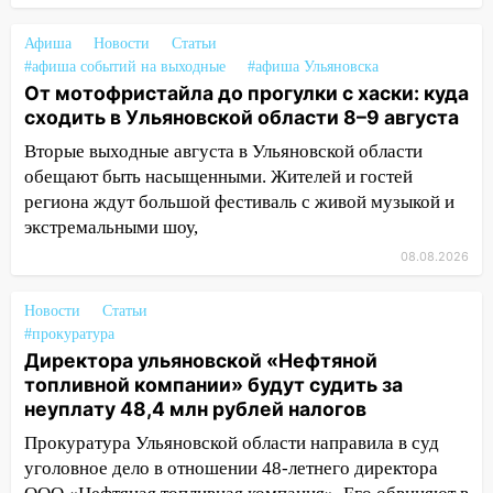
13:08
Ураган ударил по Ульяновску:
сорванные крыши, поваленные деревья,
Афиша
Новости
Статьи
затопленные улицы и остановившиеся
#афиша событий на выходные
#афиша Ульяновска
От мотофристайла до прогулки с хаски: куда
трамваи
сходить в Ульяновской области 8–9 августа
12:17
Ульяновск накрыл крупный град:
Вторые выходные августа в Ульяновской области
после ливня город снова уходит под
обещают быть насыщенными. Жителей и гостей
воду
региона ждут большой фестиваль с живой музыкой и
12:12
Прокуратура взяла на контроль
экстремальными шоу,
ДТП с шестилетним ребёнком на улице
08.08.2026
Федерации
12:01
Пьяная женщина сбила
Новости
Статьи
шестилетнего ребёнка на улице
#прокуратура
Директора ульяновской «Нефтяной
Федерации: возбуждено уголовное дело
топливной компании» будут судить за
11:16
В Ульяновске ищут 37-летнего
неуплату 48,4 млн рублей налогов
мужчину, пропавшего ещё 19 июля
Прокуратура Ульяновской области направила в суд
10:30
От мотофристайла до прогулки с
уголовное дело в отношении 48-летнего директора
хаски: куда сходить в Ульяновской