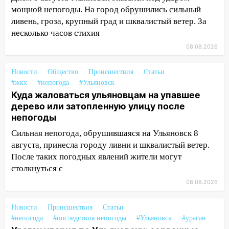
после непогоды
мощной непогоды. На город обрушились сильный
ливень, гроза, крупный град и шквалистый ветер. За
13:59
В Новом городе ураганным
несколько часов стихия
ветром сорвало опалубку со
08.08.2026
строящегося дома
13:54
В мэрии Ульяновска рассказали,
Новости
Общество
Происшествия
Статьи
как устраняют последствия мощного
#жкх
#непогода
#Ульяновск
шторма
Куда жаловаться ульяновцам на упавшее
дерево или затопленную улицу после
13:49
Стихия продолжает крушить
непогоды
Ульяновск: дерево рухнуло на дом на
Орджоникидзе
Сильная непогода, обрушившаяся на Ульяновск 8
августа, принесла городу ливни и шквалистый ветер.
13:47
На Нижней Террасе мощным
После таких погодных явлений жители могут
ветром вырвало дерево с корнем
столкнуться с
13:46
Сильный ветер сорвал крышу с
08.08.2026
СТО на проспекте Созидателей
Новости
Происшествия
Статьи
13:35
Непогода продолжает бить по
#непогода
#последствия непогоды
#Ульяновск
#ураган
транспорту: в Ульяновске трамвай