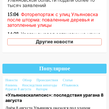
Ульяновской области подали более 10
тысяч заявлений
15:04
Фоторепортаж с улиц Ульяновска
после шторма: поваленные деревья и
затопленные улицы
14:28
Ураган вырвал остановку на улице
Деева в Заволжье
Другие новости
14:26
Жители Ульяновска сами
пытаются расчистить ливнёвки, не
дождавшись коммунальщиков
14:16
Шторм продолжает ломать город:
Популярное
на улице Любови Шевцовой рухнул
светофор
Новости
Обзор
Происшествия
Статьи
#ливень
#последствия непогоды
#Ульяновск
14:14
Студента из Ульяновска обманули
#ураган 8 августа
#шторм
мошенники под видом преподавателя
«Ульяновскалипсис»: последствия урагана 8
августа
14:12
Куда жаловаться ульяновцам на
упавшее дерево или затопленную улицу
Днём 8 августа Ульяновск оказался под ударом