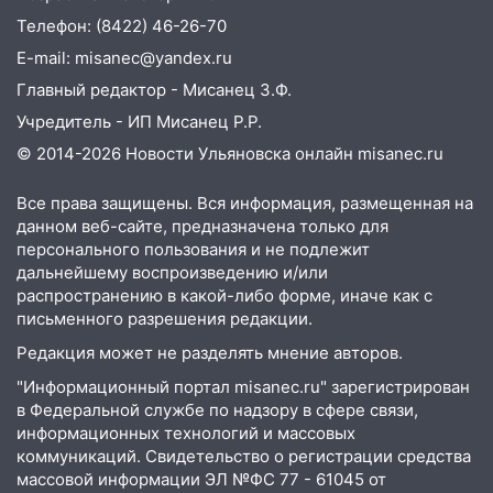
05:18
Судьба готовит сюрприз: гороскоп
Телефон: (8422) 46-26-70
на 8 августа — кому повезет с
E-mail: misanec@yandex.ru
деньгами, а кого ждет неожиданная
встреча
Главный редактор - Мисанец З.Ф.
Учредитель - ИП Мисанец Р.Р.
04:47
В Ульяновской области объявили
ракетную опасность: звучат сирены
© 2014-2026 Новости Ульяновска онлайн
misanec.ru
07.08.2026
Все права защищены. Вся информация, размещенная на
20:40
Ульяновские аграрии смогут
данном веб-сайте, предназначена только для
купить тракторы с отсрочкой платежа
персонального пользования и не подлежит
до декабря
дальнейшему воспроизведению и/или
распространению в какой-либо форме, иначе как с
19:34
В следственном управлении
письменного разрешения редакции.
состоялось торжественное
Редакция может не разделять мнение авторов.
мероприятие, приуроченное к
празднованию Дня сотрудника органов
"Информационный портал misanec.ru" зарегистрирован
следствия Российской Федерации
в Федеральной службе по надзору в сфере связи,
информационных технологий и массовых
19:30
Ульяновцев приглашают
коммуникаций. Свидетельство о регистрации средства
поддержать «Симбирскую чебурашку»
массовой информации ЭЛ №ФС 77 - 61045 от