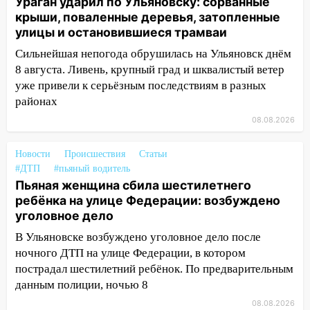
Ураган ударил по Ульяновску: сорванные
сошёл с рельсов
крыши, поваленные деревья, затопленные
13:22
улицы и остановившиеся трамваи
Упавшие деревья перекрыли
дороги в Ульяновске: фото
Сильнейшая непогода обрушилась на Ульяновск днём
8 августа. Ливень, крупный град и шквалистый ветер
13:17
Непогода в Ульяновске не
уже привели к серьёзным последствиям в разных
закончится сегодня: сильные ливни
районах
сохранятся 9 августа
08.08.2026
13:15
Трижды «брал в долг» без спроса:
житель Вешкаймского района похитил у
Новости
Происшествия
Статьи
знакомого 191 тысячу рублей
#ДТП
#пьяный водитель
13:14
Пьяная женщина сбила шестилетнего
Ураган оторвал светофор на
ребёнка на улице Федерации: возбуждено
проспекте Филатова в Ульяновске
уголовное дело
13:12
Дерево пробило крышу дома на
В Ульяновске возбуждено уголовное дело после
Новгородской в Ульяновске и рухнуло
ночного ДТП на улице Федерации, в котором
на электрощит
пострадал шестилетний ребёнок. По предварительным
13:10
В Заволжском районе дерево
данным полиции, ночью 8
упало во дворе
08.08.2026