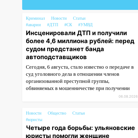
17:08
Ульяновский областной
суд оставил в силе приговор
Криминал
Новости
Статьи
руководству
#аварии
#ДТП
#СК
#УМВД
«УльяновскФармации» за
Инсценировали ДТП и получили
махинации на 3,2 млн рублей
более 4,6 миллиона рублей: перед
16:09
Ветераны легкой
судом предстанет банда
атлетики из Ульяновска
автоподставщиков
успешно выступили на
Сегодня, 6 августа, стало известно о передаче в
Чемпионате России
суд уголовного дела в отношении членов
16:02
В Ульяновской области
организованной преступной группы,
убрали более 28% площадей
обвиняемых в мошенничестве при получении
зерновых и зернобобовых
06.08.2026
культур
15:51
Бросила кирпич в жену
Новости
Общество
Статьи
брата: в Ульяновской области
#юристы
завели дело на агрессивную
Четыре года борьбы: ульяновские
женщину
юристы помогли женщине