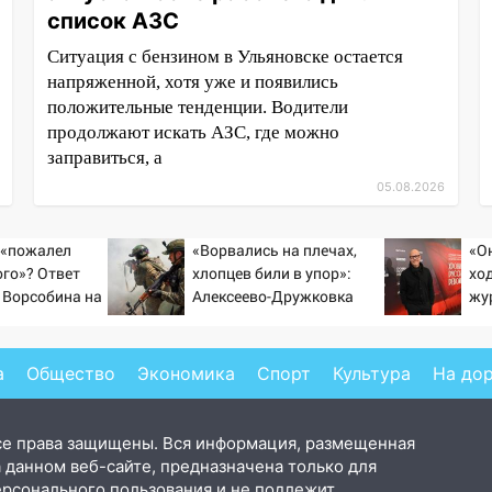
список АЗС
Ситуация с бензином в Ульяновске остается
напряженной, хотя уже и появились
положительные тенденции. Водители
продолжают искать АЗС, где можно
заправиться, а
05.08.2026
 «пожалел
«Ворвались на плечах,
«О
ого»? Ответ
хлопцев били в упор»:
хо
 Ворсобина на
Алексеево-Дружковка
жу
тателей
стала могильником для
по
«птах Мадьяра»
Бо
а
Общество
Экономика
Спорт
Культура
На до
се права защищены. Вся информация, размещенная
 данном веб-сайте, предназначена только для
ерсонального пользования и не подлежит