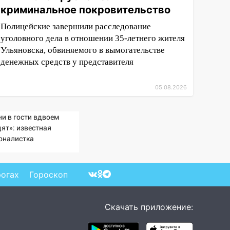
криминальное покровительство
Полицейские завершили расследование
уголовного дела в отношении 35-летнего жителя
Ульяновска, обвиняемого в вымогательстве
денежных средств у представителя
05.08.2026
ни в гости вдвоем
дят»: известная
рналистка
дтвердила роман
ндарчука и Исаковой
рогах
Гороскоп
Скачать приложение: