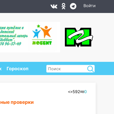
Войти
х
Гороскоп
592
0
ьные проверки