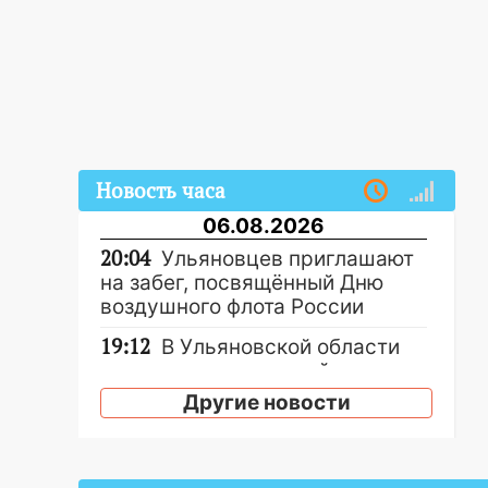
Новость часа
06.08.2026
20:04
Ульяновцев приглашают
на забег, посвящённый Дню
воздушного флота России
19:12
В Ульяновской области
руководителя частной
компании наказали за сокрытие
Другие новости
прошлого своего сотрудник
18:02
В Ульяновск едут звезды
баскетбола!