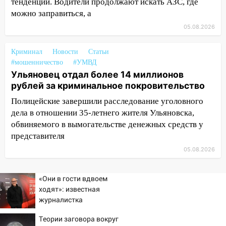
тенденции. Водители продолжают искать АЗС, где
Вешкайме посиделки с судимым
можно заправиться, а
знакомым закончились для женщины
больницей
05.08.2026
16:06
18-летняя девушка без прав
Криминал
Новости
Статьи
перевернулась на мопеде и попала в
#мошенничество
#УМВД
больницу
Ульяновец отдал более 14 миллионов
рублей за криминальное покровительство
15:59
Ульяновец отдал более 14
миллионов рублей за криминальное
Полицейские завершили расследование уголовного
покровительство
дела в отношении 35-летнего жителя Ульяновска,
обвиняемого в вымогательстве денежных средств у
15:32
На «кольце» кроссовер сбил 18-
представителя
летнего мопедиста
05.08.2026
15:00
В Ульяновске после тройного ДТП
госпитализировали 25-летнего байкера
«Они в гости вдвоем
14:32
На Ульяновскую область
ходят»: известная
надвигается жара
журналистка
подтвердила роман
14:08
Пешеход переходил по «зебре»:
Теории заговора вокруг
Бондарчука и Исаковой