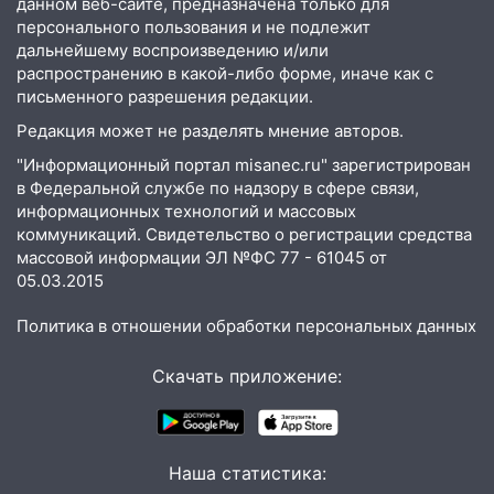
данном веб-сайте, предназначена только для
10:18
Губернатор Ульяновской области:
персонального пользования и не подлежит
уничтожено четыре беспилотника в
дальнейшему воспроизведению и/или
регионе
распространению в какой-либо форме, иначе как с
10:00
письменного разрешения редакции.
В Ульяновске дотла сгорел
легковой автомобиль
Редакция может не разделять мнение авторов.
09:39
В Ульяновске будут судить десять
"Информационный портал misanec.ru" зарегистрирован
наркодилеров, снабжавших две области
в Федеральной службе по надзору в сфере связи,
информационных технологий и массовых
09:25
Вынесли приговор дебоширам,
коммуникаций. Свидетельство о регистрации средства
избившим мужчину в трамвае
массовой информации ЭЛ №ФС 77 - 61045 от
05.03.2015
08:27
Ульяновская полиция получила
один из шести уникальных автомобилей
Политика в отношении обработки персональных данных
в России
Скачать приложение:
07:02
Жара отступит: какой будет
погода в Ульяновске днем 5 августа
06:10
Двое мигрантов изнасиловали 13-
летнюю девочку в центре Ульяновска
Наша статистика: