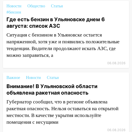
09:44
Ульяновские спасатели помогли
юному велосипедисту на улице
Новости
Общество
Статьи
Чернышевского
#бензин
Где есть бензин в Ульяновске днем 6
08:21
В Заволжском районе украли два
августа: список АЗС
велосипеда
Ситуация с бензином в Ульяновске остается
07:18
В Ульяновск идет
напряженной, хотя уже и появились положительные
тридцатиградусная жара: какая будет
тенденции. Водители продолжают искать АЗС, где
погода в четверг
можно заправиться, а
06.08.2026
06:00
Четыре года борьбы: ульяновские
юристы помогли женщине засудить УК
за плесень на стенах
Важное
Новости
Статьи
Внимание! В Ульяновской области
05:00
Кому 6 августа звезды сулят
объявлена ракетная опасность
прибыль, а кому — испытания на
прочность
Губернатор сообщил, что в регионе объявлена
ракетная опасность. Нельзя оставаться на открытой
05.08.2026
местности. В качестве укрытия используйте
22:58
Соцсети: на проспекте Тюленева
помещения с несущими
ДТП с мотоциклистом
06.08.2026