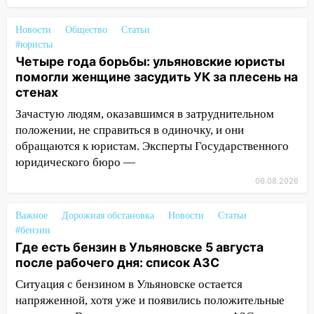
20:22
Мошенники обманули 92-летнюю
жительницу Ульяновской области
Новости
Общество
Статьи
#юристы
19:14
Житель Ульяновской области
Четыре года борьбы: ульяновские юристы
подвез троих незнакомцев на трассе и
помогли женщине засудить УК за плесень на
заработал уголовное дело
стенах
18:14
Прогноз погоды на 6 августа в
Зачастую людям, оказавшимся в затруднительном
Ульяновской области
положении, не справиться в одиночку, и они
обращаются к юристам. Эксперты Государственного
18:00
Мотофристайл, рок и силовой
юридического бюро —
экстрим: в Ульяновске пройдет
большой фестиваль «Наше время»
06.08.2026
17:30
Где есть бензин в Ульяновске 5
Важное
Дорожная обстановка
Новости
Статьи
августа после рабочего дня: список АЗС
#бензин
Где есть бензин в Ульяновске 5 августа
17:05
«Обыск» по видеосвязи: в
после рабочего дня: список АЗС
Ульяновске задержали 19-летнюю
сообщницу мошенников
Ситуация с бензином в Ульяновске остается
напряженной, хотя уже и появились положительные
16:12
Едва не перерезал горло: в