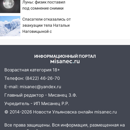
подробности серьезной аварии на
Луны: физик поставил
Фруктовой
под сомнение снимки
NASA
13:30
В Димитровграде на улице
Спасатели отказались от
Трудовой горело здание
эвакуации тела Натальи
Наговицыной с
13:00
Водитель без прав врезался в
семитысячника
припаркованный автомобиль
12:37
Переезжал «зебру» на
ИНФОРМАЦИОННЫЙ ПОРТАЛ
велосипеде и попал под колеса
12:18
Возрастная категория 18+
Вспыхнул изнутри: в
Железнодорожном районе горела дача
Телефон: (8422) 46-26-70
E-mail: misanec@yandex.ru
11:33
В Засвияжье под колёса авто
попал мужчина
Главный редактор - Мисанец З.Ф.
Учредитель - ИП Мисанец Р.Р.
11:17
В Радищевском районе сгорели
хозяйственные постройки
© 2014-2026 Новости Ульяновска онлайн
misanec.ru
11:00
В Канадее горел жилой дом
Все права защищены. Вся информация, размещенная на