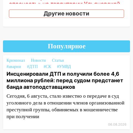
опасность» на территории Ульяновской
области
Другие новости
11:30
Кабмин РФ разрешил до 1 июля
2027 года импорт, выпуск и обращение
бензина Евро 2, Евро 3, Евро 4
11:12
Соцсети: на Рябикова автомобиль
Популярное
врезался в забор
Криминал
Новости
Статьи
10:27
Где есть бензин в Ульяновске
#аварии
#ДТП
#СК
#УМВД
днем 6 августа: список АЗС
Инсценировали ДТП и получили более 4,6
10:16
миллиона рублей: перед судом предстанет
Внимание! В Ульяновской области
банда автоподставщиков
объявлена ракетная опасность
Сегодня, 6 августа, стало известно о передаче в суд
10:00
В Старомайнском районе утонул
уголовного дела в отношении членов организованной
51-летний мужчина
преступной группы, обвиняемых в мошенничестве
09:50
В Ульяновске черный коршун
при получении
застрял в тепловозе
06.08.2026