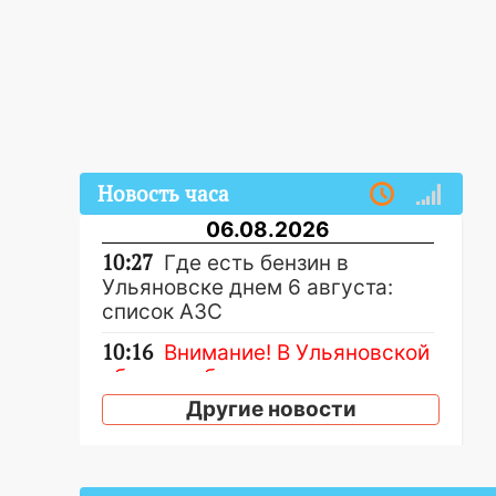
Новость часа
06.08.2026
10:27
Где есть бензин в
Ульяновске днем 6 августа:
список АЗС
10:16
Внимание! В Ульяновской
области объявлена ракетная
опасность
Другие новости
10:00
В Старомайнском районе
утонул 51-летний мужчина