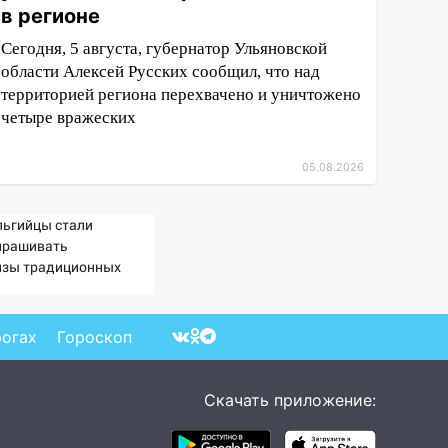
в регионе
Сегодня, 5 августа, губернатор Ульяновской
области Алексей Русских сообщил, что над
территорией региона перехвачено и уничтожено
четыре вражеских
05.08.2026
льгийцы стали
прашивать
изы традиционных
нностей» в посольстве
рогах
Гороскоп
Скачать приложение: