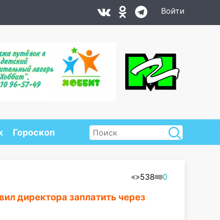
Войти
х
Гороскоп
538
0
вил директора заплатить через