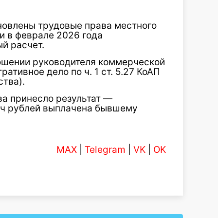
новлены трудовые права местного
ии в феврале 2026 года
й расчет.
ошении руководителя коммерческой
тивное дело по ч. 1 ст. 5.27 КоАП
тва).
а принесло результат —
яч рублей выплачена бывшему
MAX
|
Telegram
|
VK
|
OK