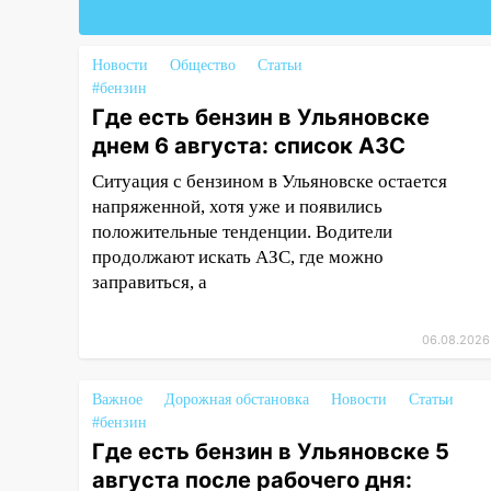
09:50
В Ульяновске черный
коршун застрял в тепловозе
Новости
Общество
Статьи
09:44
Ульяновские спасатели
#бензин
помогли юному велосипедисту
Где есть бензин в Ульяновске
на улице Чернышевского
днем 6 августа: список АЗС
08:21
В Заволжском районе
Ситуация с бензином в Ульяновске остается
украли два велосипеда
напряженной, хотя уже и появились
07:18
В Ульяновск идет
положительные тенденции. Водители
тридцатиградусная жара:
продолжают искать АЗС, где можно
какая будет погода в четверг
заправиться, а
06:00
Четыре года борьбы:
ульяновские юристы помогли
06.08.2026
женщине засудить УК за
плесень на стенах
Важное
Дорожная обстановка
Новости
Статьи
#бензин
05:00
Кому 6 августа звезды
Где есть бензин в Ульяновске 5
сулят прибыль, а кому —
августа после рабочего дня:
испытания на прочность