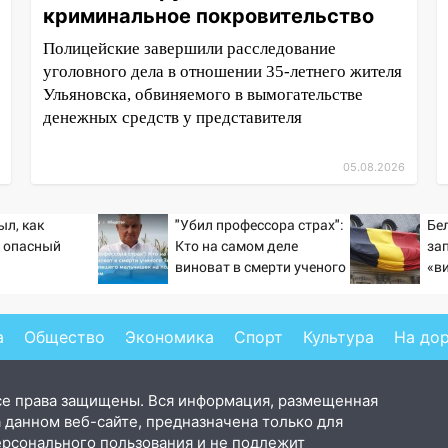
криминальное покровительство
Полицейские завершили расследование
уголовного дела в отношении 35-летнего жителя
Ульяновска, обвиняемого в вымогательстве
денежных средств у представителя
05.08.2026
ыл, как
"Убил профессора страх":
Бе
 опасный
Кто на самом деле
за
виноват в смерти ученого
«в
Зезина, остановившего
це
мальчишек на поле с
РФ
горохом
а
Общество
Экономика
Спорт
Культура
На до
се права защищены. Вся информация, размещенная
 данном веб-сайте, предназначена только для
ерсонального пользования и не подлежит