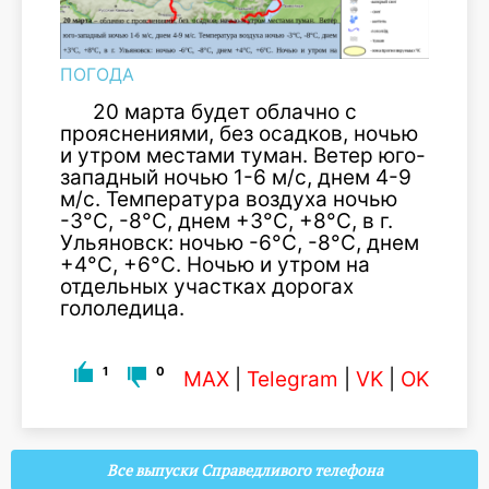
ПОГОДА
20 марта будет облачно с
прояснениями, без осадков, ночью
и утром местами туман. Ветер юго-
западный ночью 1-6 м/с, днем 4-9
м/с. Температура воздуха ночью
-3°С, -8°С, днем +3°С, +8°С, в г.
Ульяновск: ночью -6°С, -8°С, днем
+4°С, +6°С. Ночью и утром на
отдельных участках дорогах
гололедица.
1
0
MAX
|
Telegram
|
VK
|
OK
Все выпуски Справедливого телефона