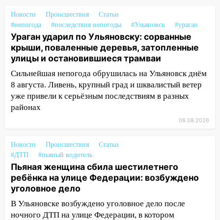
ветром сорвало опалубку со
строящегося дома
Новости
Происшествия
Статьи
#непогода
#последствия непогоды
#Ульяновск
#ураган
13:54
В мэрии Ульяновска рассказали,
Ураган ударил по Ульяновску: сорванные
как устраняют последствия мощного
крыши, поваленные деревья, затопленные
шторма
улицы и остановившиеся трамваи
13:49
Стихия продолжает крушить
Сильнейшая непогода обрушилась на Ульяновск днём
Ульяновск: дерево рухнуло на дом на
8 августа. Ливень, крупный град и шквалистый ветер
Орджоникидзе
уже привели к серьёзным последствиям в разных
районах
13:47
На Нижней Террасе мощным
ветром вырвало дерево с корнем
08.08.2026
13:46
Сильный ветер сорвал крышу с
Новости
Происшествия
Статьи
СТО на проспекте Созидателей
#ДТП
#пьяный водитель
Пьяная женщина сбила шестилетнего
13:35
Непогода продолжает бить по
ребёнка на улице Федерации: возбуждено
транспорту: в Ульяновске трамвай
уголовное дело
сошёл с рельсов
В Ульяновске возбуждено уголовное дело после
13:22
Упавшие деревья перекрыли
ночного ДТП на улице Федерации, в котором
дороги в Ульяновске: фото