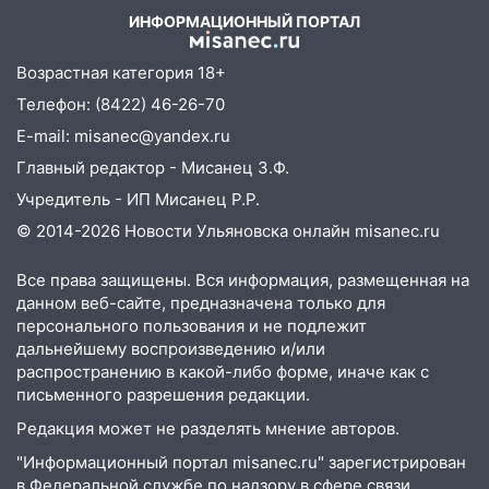
«Нефтяной топливной компании» будут
ИНФОРМАЦИОННЫЙ ПОРТАЛ
судить за неуплату 48,4 млн рублей
налогов
Возрастная категория 18+
09:28
Дети на дорогах: пострадали
Телефон: (8422) 46-26-70
велосипедисты, мотоциклисты и
E-mail: misanec@yandex.ru
пешеходы. Обзор крупных аварий в
Главный редактор - Мисанец З.Ф.
Ульяновской области
Учредитель - ИП Мисанец Р.Р.
08:30
Поджог со свечой, 16 сгоревших
© 2014-2026 Новости Ульяновска онлайн
misanec.ru
домов и выстрел за водку
07:50
Какая погоды будет днем 8
Все права защищены. Вся информация, размещенная на
августа
данном веб-сайте, предназначена только для
персонального пользования и не подлежит
06:45
Императорский мост в
дальнейшему воспроизведению и/или
Ульяновске останется закрытым до
распространению в какой-либо форме, иначе как с
утра 10 августа
письменного разрешения редакции.
05:18
Судьба готовит сюрприз: гороскоп
Редакция может не разделять мнение авторов.
на 8 августа — кому повезет с
"Информационный портал misanec.ru" зарегистрирован
деньгами, а кого ждет неожиданная
в Федеральной службе по надзору в сфере связи,