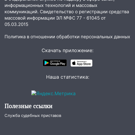
встреча
информационных технологий и массовых
коммуникаций. Свидетельство о регистрации средства
04:47
В Ульяновской области объявили
массовой информации ЭЛ №ФС 77 - 61045 от
ракетную опасность: звучат сирены
05.03.2015
07.08.2026
Политика в отношении обработки персональных данных
20:40
Ульяновские аграрии смогут
купить тракторы с отсрочкой платежа
Скачать приложение:
до декабря
19:34
В следственном управлении
состоялось торжественное
мероприятие, приуроченное к
Наша статистика:
празднованию Дня сотрудника органов
следствия Российской Федерации
19:30
Ульяновцев приглашают
Полезные ссылки
поддержать «Симбирскую чебурашку»
на фестивале «ФормАРТ»
Служба судебных приставов
18:11
Ульяновская область стала
пилотным регионом проекта