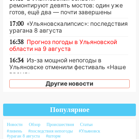
ремонтируют девять мостов: один уже
готов, ещё два — почти завершены
17:00
«Ульяновскалипсис»: последствия
урагана 8 августа
16:38
Прогноз погоды в Ульяновской
области на 9 августа
16:34
Из-за мощной непогоды в
Ульяновске отменили фестиваль «Наше
время»
Другие новости
16:17
Мелекесский район первым в
Ульяновской области намолотил более
100 тысяч тонн зерна
Популярное
15:17
В колледжи и техникумы
Ульяновской области подали более 10
тысяч заявлений
Новости
Обзор
Происшествия
Статьи
#ливень
#последствия непогоды
#Ульяновск
15:04
Фоторепортаж с улиц Ульяновска
#ураган 8 августа
#шторм