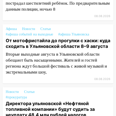
пострадал шестилетний ребёнок. По предварительным
13:17
Непогода в Ульяновске не
данным полиции, ночью 8
закончится сегодня: сильные ливни
08.08.2026
сохранятся 9 августа
Афиша
Новости
Статьи
13:15
Трижды «брал в долг» без спроса:
#афиша событий на выходные
#афиша Ульяновска
житель Вешкаймского района похитил у
От мотофристайла до прогулки с хаски: куда
знакомого 191 тысячу рублей
сходить в Ульяновской области 8–9 августа
13:14
Ураган оторвал светофор на
Вторые выходные августа в Ульяновской области
проспекте Филатова в Ульяновске
обещают быть насыщенными. Жителей и гостей
13:12
региона ждут большой фестиваль с живой музыкой и
Дерево пробило крышу дома на
Новгородской в Ульяновске и рухнуло
экстремальными шоу,
на электрощит
08.08.2026
13:10
В Заволжском районе дерево
Новости
Статьи
упало во дворе
#прокуратура
13:08
Ураган ударил по Ульяновску:
Директора ульяновской «Нефтяной
сорванные крыши, поваленные деревья,
топливной компании» будут судить за
затопленные улицы и остановившиеся
неуплату 48,4 млн рублей налогов