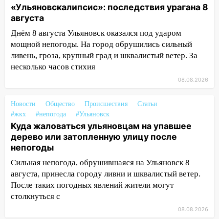
после шторма: поваленные деревья и
«Ульяновскалипсис»: последствия урагана 8
затопленные улицы
августа
Днём 8 августа Ульяновск оказался под ударом
14:28
Ураган вырвал остановку на улице
мощной непогоды. На город обрушились сильный
Деева в Заволжье
ливень, гроза, крупный град и шквалистый ветер. За
14:26
Жители Ульяновска сами
несколько часов стихия
пытаются расчистить ливнёвки, не
08.08.2026
дождавшись коммунальщиков
14:16
Шторм продолжает ломать город:
Новости
Общество
Происшествия
Статьи
на улице Любови Шевцовой рухнул
#жкх
#непогода
#Ульяновск
светофор
Куда жаловаться ульяновцам на упавшее
дерево или затопленную улицу после
14:14
Студента из Ульяновска обманули
непогоды
мошенники под видом преподавателя
Сильная непогода, обрушившаяся на Ульяновск 8
14:12
Куда жаловаться ульяновцам на
августа, принесла городу ливни и шквалистый ветер.
упавшее дерево или затопленную улицу
После таких погодных явлений жители могут
после непогоды
столкнуться с
13:59
В Новом городе ураганным
08.08.2026