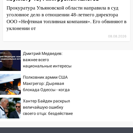
трамваи
Прокуратура Ульяновской области направила в суд
уголовное дело в отношении 48-летнего директора
12:17
Ульяновск накрыл крупный град:
ООО «Нефтяная топливная компания». Его обвиняют в
после ливня город снова уходит под
воду
уклонении от
08.08.2026
12:12
Прокуратура взяла на контроль
ДТП с шестилетним ребёнком на улице
Федерации
Дмитрий Медведев:
важнее всего
12:01
Пьяная женщина сбила
национальные интересы
шестилетнего ребёнка на улице
России
Федерации: возбуждено уголовное дело
Полковник армии США
Макгрегор: Дырявая
11:16
В Ульяновске ищут 37-летнего
блокада Одессы - когда
мужчину, пропавшего ещё 19 июля
же в командовании ВМФ
Хантер Байден раскрыл
России за это полетят
10:30
От мотофристайла до прогулки с
величайшую ошибку
головы?
хаски: куда сходить в Ульяновской
своего отца: бездействие
области 8–9 августа
против Трампа
10:11
Директора ульяновской