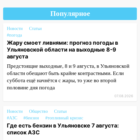
пешеходных переходах
14:40
Популярное
На проспекте Гая в Ульяновске
запретили остановку автомобилей на
50-метровом участке
Новости
Статьи
#погода
14:22
В Новом городе 8 августа пройдет
Жару смоет ливнями: прогноз погоды в
большой фестиваль «Наше время» с
Ульяновской области на выходные 8-9
мотофристайлом и концертом
августа
«Мураками»
Предстоящие выходные, 8 и 9 августа, в Ульяновской
14:04
Жару смоет ливнями: прогноз
области обещают быть крайне контрастными. Если
погоды в Ульяновской области на
суббота ещё начнётся с жары, то уже во второй
выходные 8-9 августа
половине дня погода
13:30
В Ульяновске транспортные
07.08.2026
полицейские проведут акцию «Час
пассажира»
Новости
Общество
Статьи
#АЗС
#бензин
#топливный кризис
13:20
В Ульяновске за один день
Где есть бензин в Ульяновске 7 августа:
обокрали женщину на пляже и
список АЗС
подростка в сквере