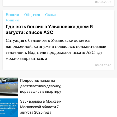
10:26
На нескольких улицах Ульяновска
06.08.2026
временно отключили холодную воду
Новости
Общество
Статьи
10:14
В Ульяновске двоих участников
#бензин
коррупционной схемы при ЦГКБ
Где есть бензин в Ульяновске днем 6
отправили в колонию на 7 и 8 лет
августа: список АЗС
09:52
Ночью беспилотники сбили над
Ситуация с бензином в Ульяновске остается
соседними Татарстаном и Саратовской
напряженной, хотя уже и появились положительные
областью
тенденции. Водители продолжают искать АЗС, где
можно заправиться, а
09:41
Диана Шурыгина уверовала в
Бога в СИЗО
06.08.2026
09:35
В Ульяновске директора фирмы
Подросток напал на
будут судить за неуплату налогов на 48
десятилетнюю девочку,
млн рублей
ворвавшись в квартиру
08:22
Подросток на питбайке сбил
Звук взрыва в Москве и
велосипедистку: пострадали двое
Московской области 7
07:20
Жара возвращается: ожидается
августа 2026 года: