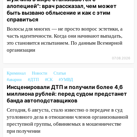
11:38
В Ленинском районе пожар
алопецией": врач рассказал, чем может
полностью уничтожил дачный дом и
быть вызвано облысение и как с этим
сарай
справиться
Волосы для многих — не просто вопрос эстетики, а
11:38
В Госдуме предложили отменить
часть идентичности. Когда они начинают выпадать,
ЕГЭ с 2027 года
это становится испытанием. По данным Всемирной
11:25
В Ульяновске ИИ будет выявлять
организации
нарушителей на контейнерных
07.08.2026
площадках
11:20
Ульяновская шахматистка
Криминал
Новости
Статьи
Валерия Клейменова выиграла два
#аварии
#ДТП
#СК
#УМВД
золота в составе сборной мира
Инсценировали ДТП и получили более 4,6
миллиона рублей: перед судом предстанет
11:16
В Ульяновске открыли памятную
банда автоподставщиков
доску декабристу Кондратию Рылееву
Сегодня, 6 августа, стало известно о передаче в суд
10:40
В Ульяновске спасатели ночью
уголовного дела в отношении членов организованной
нашли потерявшегося в заброшенных
преступной группы, обвиняемых в мошенничестве
садах 79-летнего мужчину
при получении