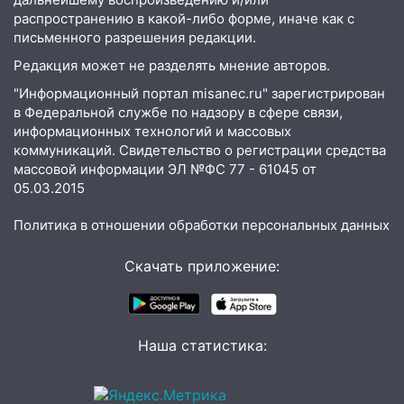
посвящённый Дню воздушного флота
распространению в какой-либо форме, иначе как с
России
письменного разрешения редакции.
19:12
В Ульяновской области
Редакция может не разделять мнение авторов.
руководителя частной компании
"Информационный портал misanec.ru" зарегистрирован
наказали за сокрытие прошлого своего
в Федеральной службе по надзору в сфере связи,
сотрудник
информационных технологий и массовых
коммуникаций. Свидетельство о регистрации средства
18:02
В Ульяновск едут звезды
массовой информации ЭЛ №ФС 77 - 61045 от
баскетбола!
05.03.2015
17:08
Ульяновский областной суд
оставил в силе приговор руководству
Политика в отношении обработки персональных данных
«УльяновскФармации» за махинации на
3,2 млн рублей
Скачать приложение:
16:09
Ветераны легкой атлетики из
Ульяновска успешно выступили на
Чемпионате России
Наша статистика:
16:02
В Ульяновской области убрали
более 28% площадей зерновых и