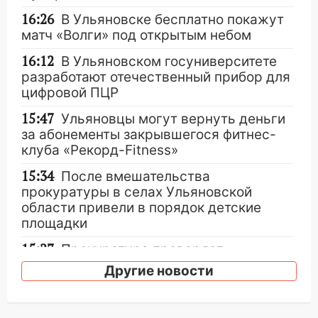
16:26
В Ульяновске бесплатно покажут
матч «Волги» под открытым небом
16:12
В Ульяновском госуниверситете
разработают отечественный прибор для
цифровой ПЦР
15:47
Ульяновцы могут вернуть деньги
за абонементы закрывшегося фитнес-
клуба «Рекорд-Fitness»
15:34
После вмешательства
прокуратуры в селах Ульяновской
области привели в порядок детские
площадки
15:27
Прокуратура проверяет
капремонт школы в селе Кивать
Другие новости
15:08
В Кузоватово после прокурорской
проверки обновили разметку на