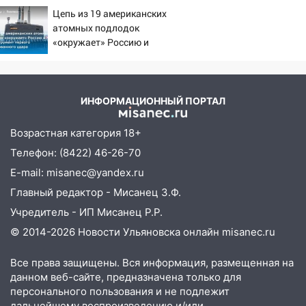
знойный и сухой четверг
Причины, источник,
Цепь из 19 американских
откуда был громкий
06:00
Под Ульяновском при развороте
атомных подлодок
хлопок
пострадал 38-летний водитель
«окружает» Россию и
Китай: это инструмент
иномарки
первого массированного
05:00
«Каждая пятая женщина и каждый
удара
второй мужчина в мире сталкиваются с
ИНФОРМАЦИОННЫЙ ПОРТАЛ
алопецией»: врач рассказал, чем может
быть вызвано облысение и как с этим
Возрастная категория 18+
справиться
Телефон: (8422) 46-26-70
03:30
Гороскоп на 7 августа: пятница
E-mail: misanec@yandex.ru
принесет прилив творческой энергии и
Главный редактор - Мисанец З.Ф.
отличные шансы исправить старые
Учредитель - ИП Мисанец Р.Р.
ошибки
© 2014-2026 Новости Ульяновска онлайн
misanec.ru
06.08.2026
23:20
Прогноз погоды на 7 августа в
Все права защищены. Вся информация, размещенная на
Ульяновской области
данном веб-сайте, предназначена только для
персонального пользования и не подлежит
20:04
Ульяновцев приглашают на забег,
дальнейшему воспроизведению и/или