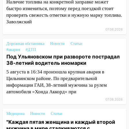
Наличие топлива на конкретной заправке может
13:01
В Димитровграде мужчина
быстро измениться, поэтому перед поездкой стоит
выбросил из машины страйкбольную
проверять свежесть отметки и нужную марку топлива.
гранату: его задержали
Заволжский
12:34
На Ульяновскую область
07.08.2026
надвигается сильнейшая непогода: град
и шквал до 27 м/с
Дорожная обстановка
Новости
Статьи
#авария
#ДТП
12:31
Ульяновец хотел купить иномарку
Под Ульяновском при развороте пострадал
из Европы и потерял 760 тысяч рублей
38-летний водитель иномарки
12:20
В Чердаклинском районе
5 августа в 16:34 произошла крупная авария в
столкнулись «Лада» и Chevrolet:
Цильнинском районе. По предварительной
пострадал 14-летний подросток
информации ГАИ, 38-летний мужчина за рулем
автомобиля «Хонда Аккорд» при
12:00
Где есть бензин в Ульяновске 7
августа: список АЗС
07.08.2026
11:50
Заснул рядом с ребёнком и
Медицина
Новости
Статьи
случайно задушил его: суд вынес
"Каждая пятая женщина и каждый второй
приговор
мужчина в мире сталкиваются с